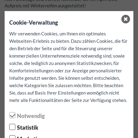
Aufpreis mit Winterreifen ausgestattet!
Diese Preise sind all-inclusive-Preise!
Cookie-Verwaltung
Steuern, Versicherungen, Vertrags- und Winterreifengebühren
sind bereits inkludiert!
Wir verwenden Cookies, um Ihnen ein optimales
Zusatzkilometer für dieses Fahrzeug EUR 0.50
Webseiten-Erlebnis zu bieten. Dazu zählen Cookies, die für
Kaution:
1000
EUR
den Betrieb der Seite und für die Steuerung unserer
Selbstbehalt pro Schadensfall
0
EUR
kommerziellen Unternehmensziele notwendig sind, sowie
Keine Selbstbeteiligung!
solche, die lediglich zu anonymen Statistikzwecken, für
Kostenlose Leistungen:
Navigationsgerät, Kindersitze und
Komforteinstellungen oder zur Anzeige personalisierter
Befestigungsgurte - können nur nach Verfügbarkeit und im
Inhalte genutzt werden. Sie können selbst entscheiden,
Voraus zum Fahrzeug reserviert werden.
welche Kategorien Sie zulassen möchten. Bitte beachten
Eine Verfügbarkeit kann nicht garantiert werden!
Sie, dass auf Basis Ihrer Einstellungen womöglich nicht
mehr alle Funktionalitäten der Seite zur Verfügung stehen.
Mietdauer / Kilometer auswählen
Notwendig
Statistik
Abholdatum: