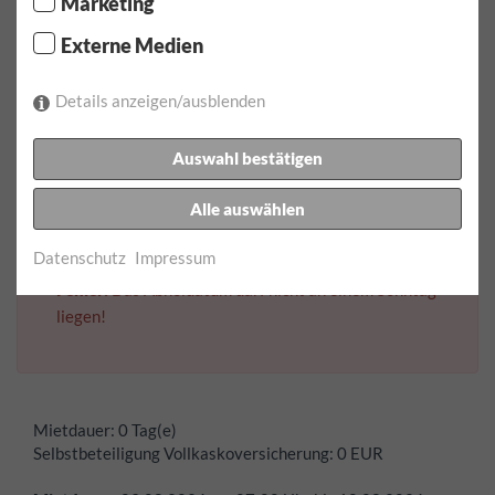
Marketing
Abholzeit:
Externe Medien
Details anzeigen/ausblenden
Rückgabedatum:
Auswahl bestätigen
Rückgabezeit:
Alle auswählen
Datenschutz
Impressum
Fehler:
Das Abholdatum darf nicht an einem Sonntag
liegen!
Mietdauer:
0 Tag(e)
Selbstbeteiligung Vollkaskoversicherung:
0
EUR