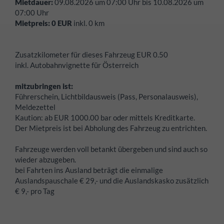
Mietdauer:
09.08.2026
um
07:00
Uhr bis
10.08.2026
um
07:00
Uhr
Mietpreis:
0
EUR
inkl.
0
km
Zusatzkilometer für dieses Fahrzeug EUR 0.50
inkl. Autobahnvignette für Österreich
mitzubringen ist:
Führerschein, Lichtbildausweis (Pass, Personalausweis),
Meldezettel
Kaution:
ab EUR 1000.00 bar oder mittels Kreditkarte.
Der Mietpreis ist bei Abholung des Fahrzeug zu entrichten.
Fahrzeuge werden voll betankt übergeben und sind auch so
wieder abzugeben.
bei Fahrten ins Ausland beträgt die einmalige
Auslandspauschale € 29,- und die Auslandskasko zusätzlich
€ 9,- pro Tag