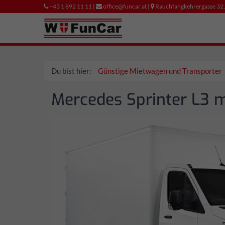
+43 1 892 11 11 |
office@funcar.at |
Rauchfangkehrergasse 32
Du bist hier:
Günstige Mietwagen und Transporter
Mercedes Sprinter L3 