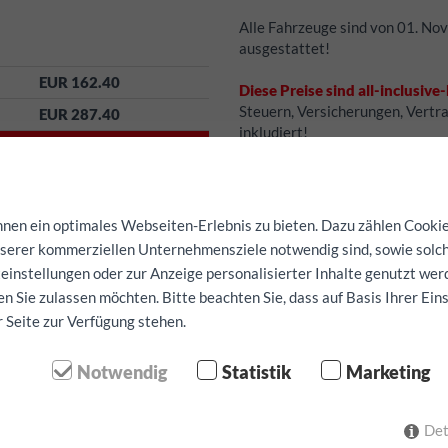
Alle Fahrzeuge sind von 01. Nov
ausgestattet!
EUR 162.40
Diese Preise sind all-inclusive
Steuern, Versicherungen, Vertr
EUR 287.40
inkludiert!
EUR 686.30
Zusatzkilometer für dieses Fah
Kaution:
800
EUR
EUR 812.40
Selbstbehalt pro Schadensfall
EUR 2062.40
en ein optimales Webseiten-Erlebnis zu bieten. Dazu zählen Cookies
Kostenlose Leistungen:
Navigat
nserer kommerziellen Unternehmensziele notwendig sind, sowie solch
können nur nach Verfügbarkeit 
einstellungen oder zur Anzeige personalisierter Inhalte genutzt wer
Eine Verfügbarkeit kann nicht g
n Sie zulassen möchten. Bitte beachten Sie, dass auf Basis Ihrer Ein
r Seite zur Verfügung stehen.
Reservierung bestät
Notwendig
Statistik
Marketing
Vorname
Det
it: