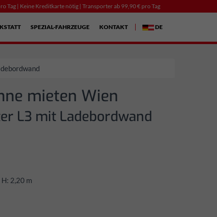
ro Tag | Keine Kreditkarte nötig | Transporter ab 99,90 € pro Tag
KSTATT
SPEZIAL-FAHRZEUGE
KONTAKT
DE
Ladebordwand
hne mieten Wien
ter L3 mit Ladebordwand
 H: 2,20 m