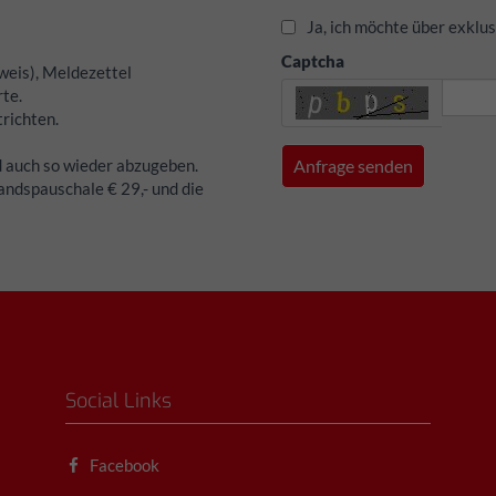
Ja, ich möchte über exklu
Captcha
weis), Meldezettel
te.
trichten.
 auch so wieder abzugeben.
andspauschale € 29,- und die
Social Links
Facebook