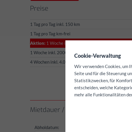
Preise
1 Tag pro Tag inkl. 150 km
1 Tag pro Tag km-frei
Aktion:
1 Woche inkl. 1500 km
✖
1 Woche inkl. 2000 km
Cookie-Verwaltung
4 Wochen inkl. 4.000 km
Wir verwenden Cookies, um Ihn
Seite und für die Steuerung u
Statistikzwecken, für Komfort
entscheiden, welche Kategorie
mehr alle Funktionalitäten de
Mietdauer / Kilometer auswählen
Abholdatum:
Abholze