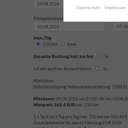
Datenschutz
Impressum
Rückgabedatum:
Rückgab
max./Tag
150 km
freie
Gesamte Buchung inkl. km frei
Ja
Ich will auch ins Ausland fahren
Ja
Mietdauer:
Selbstbeteiligung Vollkaskoversicherung:
1000
E
Mietdauer:
09.08.2026
um
07:00
Uhr bis
10.08.2
Mietpreis:
162.4
EUR
inkl.
150
km
1 x Tarif ab 1 Tag pro Tag inkl. 150 km um 162.40
Zusatzkilometer für dieses Fahrzeug EUR 0.50