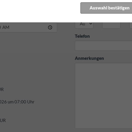
Auswahl bestätigen
Land
PLZ
O
ezeit:
Telefon
Anmerkungen
UR
026
um
07:00
Uhr
 EUR