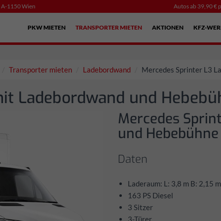
, A-1150 Wien
Autos ab 39,90 € p
PKW MIETEN
TRANSPORTER MIETEN
AKTIONEN
KFZ-WER
Transporter mieten
Ladebordwand
Mercedes Sprinter L3 
mit Ladebordwand und Hebebü
Mercedes Sprin
und Hebebühne
Daten
Laderaum: L: 3,8 m B: 2,15 m
163 PS Diesel
3 Sitzer
3-Türer