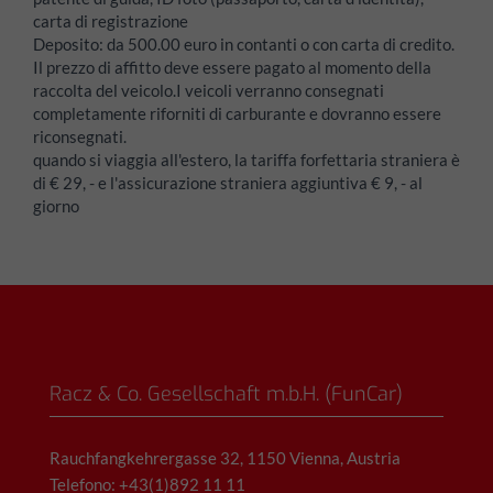
carta di registrazione
Deposito:
da 500.00 euro in contanti o con carta di credito.
Il prezzo di affitto deve essere pagato al momento della
raccolta del veicolo.I veicoli verranno consegnati
completamente riforniti di carburante e dovranno essere
riconsegnati.
quando si viaggia all'estero, la tariffa forfettaria straniera è
di € 29, - e l'assicurazione straniera aggiuntiva € 9, - al
giorno
Racz & Co. Gesellschaft m.b.H. (FunCar)
Rauchfangkehrergasse 32, 1150 Vienna, Austria
Telefono: +43(1)892 11 11