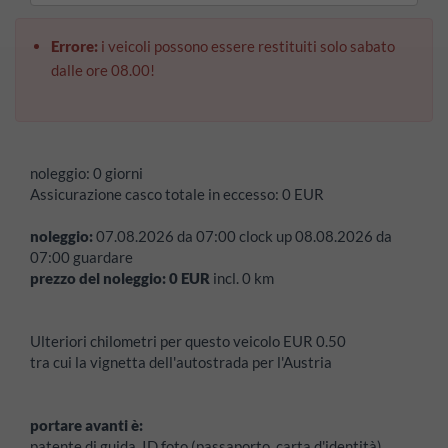
Errore:
i veicoli possono essere restituiti solo sabato
dalle ore 08.00!
noleggio:
0 giorni
Assicurazione casco totale in eccesso:
0
EUR
noleggio:
07.08.2026
da
07:00
clock up
08.08.2026
da
07:00
guardare
prezzo del noleggio:
0
EUR
incl.
0
km
Ulteriori chilometri per questo veicolo EUR 0.50
tra cui la vignetta dell'autostrada per l'Austria
portare avanti è:
patente di guida, ID foto (passaporto, carta d'identità),