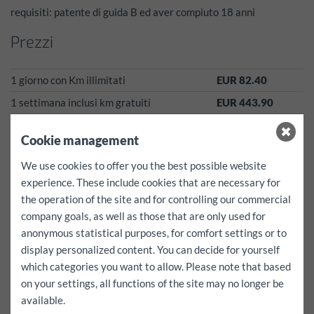
requisiti: patente di guida B ed aver compiuto 18 anni
Prezzi
1 giorno con Km illimitati
EUR 82.40
1 settimana inclusi km gratuiti
EUR 443.90
4 settimane con 4000 Km inclusi
EUR 1079.90
Cookie management
dal 1 novembre al 15 aprile su tutti i veicoli sono montati
pneumatici invernali senza alcun costo aggiuntivo!
We use cookies to offer you the best possible website
experience. These include cookies that are necessary for
I prezzi indicati sono da intendersi tutto incluso!
the operation of the site and for controlling our commercial
tasse, assicurazioni, canone contrattuale e spese per gli
company goals, as well as those that are only used for
pneumatici invernali sono giá inclusi!*
Ulteriori chilometri per questo veicolo EUR 0.50
anonymous statistical purposes, for comfort settings or to
deposito:
500
EUR
display personalized content. You can decide for yourself
deducibile per caso di danno
0
EUR
which categories you want to allow. Please note that based
Non deducibile!
on your settings, all functions of the site may no longer be
available.
servizi gratuiti:
navigatore, seggiolini per bambini e chighie di