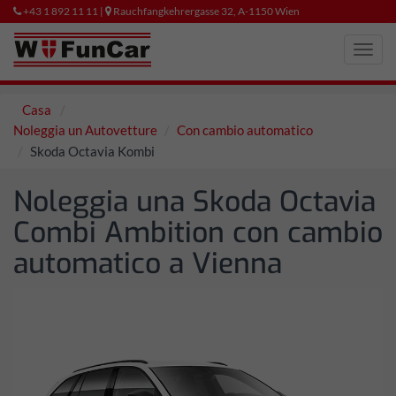
+43 1 892 11 11 |
Rauchfangkehrergasse 32, A-1150 Wien
Toggl
navig
Casa
Noleggia un Autovetture
Con cambio automatico
Skoda Octavia Kombi
Noleggia una Skoda Octavia
Combi Ambition con cambio
automatico a Vienna