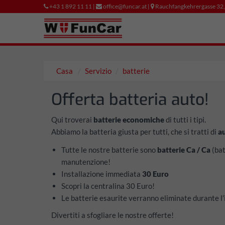
+43 1 892 11 11 |
office@funcar.at |
Rauchfangkehrergasse 32
Casa
Servizio
batterie
Offerta batteria auto!
Qui troverai
batterie economiche
di tutti i tipi.
Abbiamo la batteria giusta per tutti, che si tratti di
a
Tutte le nostre batterie sono
batterie Ca / Ca
(bat
manutenzione!
Installazione immediata
30 Euro
Scopri la centralina 30 Euro!
Le batterie esaurite verranno eliminate durante l
Divertiti a sfogliare le nostre offerte!