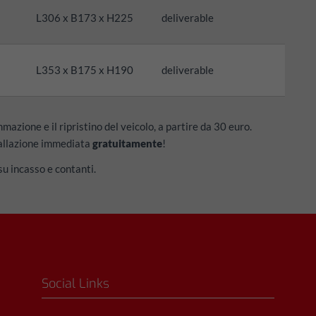
L306 x B173 x H225
deliverable
L353 x B175 x H190
deliverable
zione e il ripristino del veicolo, a partire da 30 euro.
tallazione immediata
gratuitamente
!
u incasso e contanti.
Social Links