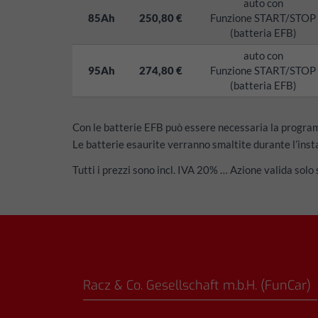
auto con
85Ah
250,80 €
Funzione START/STOP
(batteria EFB)
auto con
95Ah
274,80 €
Funzione START/STOP
(batteria EFB)
Con le batterie
EFB
può essere necessaria la programma
Le batterie esaurite verranno smaltite durante l’ins
Tutti i prezzi sono incl.
IVA
20% … Azione valida solo s
Racz & Co. Gesellschaft m.b.H. (FunCar)