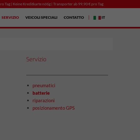
ro Tag | Keine Kreditkarte nötig | Transporter ab 99,90 € pro Tag
SERVIZIO
VEICOLI SPECIALI
CONTATTO
IT
Servizio
pneumatici
batterie
riparazioni
posizionamento GPS