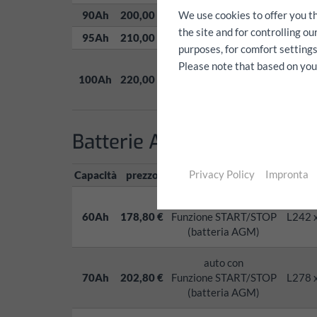
We use cookies to offer you t
90Ah
200,00 €
the site and for controlling o
95Ah
210,00 €
purposes, for comfort settings
Please note that based on your 
100Ah
220,00 €
Fiat Diesel, Toyota Diesel, Mi
Batterie AGM per veicoli 
Privacy Policy
Impronta
Capacità
prezzo
auto con
60Ah
178,80 €
Funzione START/STOP
L242 
(batteria AGM)
auto con
70Ah
202,80 €
Funzione START/STOP
L278 
(batteria AGM)