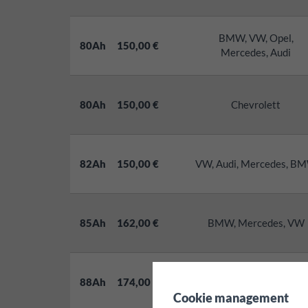
BMW, VW, Opel,
80Ah
150,00 €
Mercedes, Audi
80Ah
150,00 €
Chevrolett
82Ah
150,00 €
VW, Audi, Mercedes, B
85Ah
162,00 €
BMW, Mercedes, VW
88Ah
174,00 €
Audi, Mercedes
✖
Cookie management