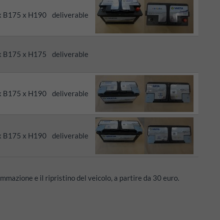
x B175 x H190
deliverable
x B175 x H175
deliverable
x B175 x H190
deliverable
x B175 x H190
deliverable
mazione e il ripristino del veicolo, a partire da 30 euro.