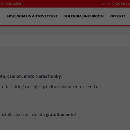
, A-1150 Wien
Autos ab 39,90 € p
NOLEGGIA UN AUTOVETTURE
NOLEGGIA UN FURGONI
OFFERTE
uto, camion, moto
o
area hobby
.
teria calcio / calcio) e quindi assolutamente esenti da
’installazione immediata
gratuitamente
!