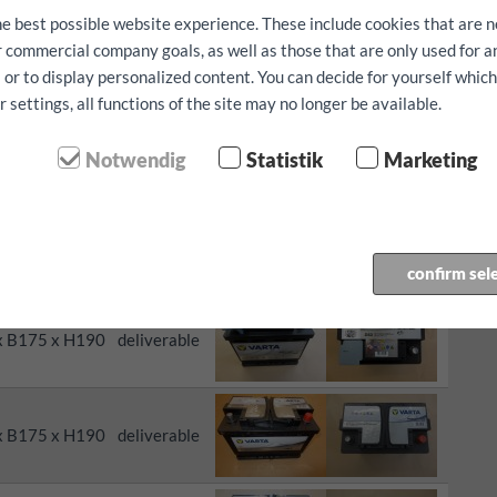
he best possible website experience. These include cookies that are n
deliverable
ur commercial company goals, as well as those that are only used for 
deliverable
 or to display personalized content. You can decide for yourself whic
settings, all functions of the site may no longer be available.
tsubishi
disponibile
Notwendig
Statistik
Marketing
con funzione START/STOP
confirm sel
Mass
Status
immagini
x B175 x H190
deliverable
x B175 x H190
deliverable