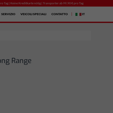
ro Tag | Keine Kreditkarte nötig | Transporter ab 99,90 € pro Tag
SERVIZIO
VEICOLI SPECIALI
CONTATTO
IT
ong Range