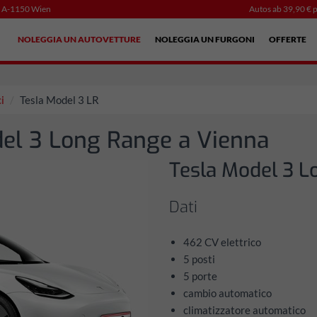
, A-1150 Wien
Autos ab 39,90 € p
NOLEGGIA UN AUTOVETTURE
NOLEGGIA UN FURGONI
OFFERTE
ci
Tesla Model 3 LR
del 3 Long Range a Vienna
Tesla Model 3 L
Dati
462 CV elettrico
5 posti
5 porte
cambio automatico
climatizzatore automatico