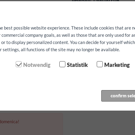
deposito: 1500.00 EUR
deducibile per caso di danno 
servizi gratuiti:
Non è possibile g
stazioni di ricarica rapida mobil
he best possible website experience. These include cookies that are n
ur commercial company goals, as well as those that are only used for 
 or to display personalized content. You can decide for yourself whic
settings, all functions of the site may no longer be available.
 chilometro
Notwendig
Statistik
Marketing
 ritiro:
 ritorno:
confirm sel
 domenica!