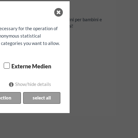
1000 EUR
arantire la disponibilità di seggiolini per bambini e
i universali con tutte le spine comuni!
ecessary for the operation of
anonymous statistical
h categories you want to allow.
Externe Medien
Show/hide details
ection
select all