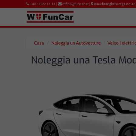
+43 1 892 11 11 |
office@funcar.at |
Rauchfangkehrergasse 32
Casa
Noleggia un Autovetture
Veicoli elettri
Noleggia una Tesla Mo