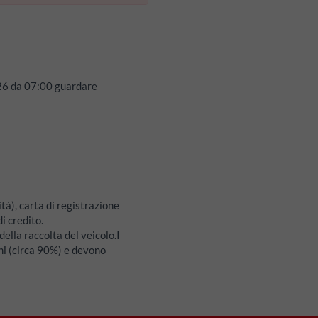
26
da
07:00
guardare
tà), carta di registrazione
i credito.
ella raccolta del veicolo.I
hi (circa 90%) e devono