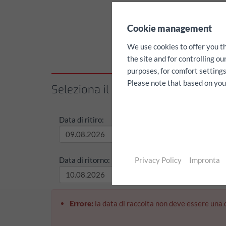
✖
Cookie management
We use cookies to offer you t
the site and for controlling o
purposes, for comfort settings
Please note that based on your 
Seleziona il periodo di noleggio /
Data di ritiro:
Tempo di
Data di ritorno:
Privacy Policy
Impronta
Tempo di
Errore:
la data di raccolta non deve essere una