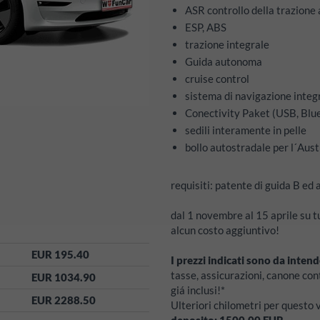
ASR controllo della trazione
ESP, ABS
trazione integrale
Guida autonoma
cruise control
sistema di navigazione integ
Conectivity Paket (USB, Blu
sedili interamente in pelle
bollo autostradale per l´Aust
requisiti: patente di guida B ed
dal 1 novembre al 15 aprile su t
alcun costo aggiuntivo!
EUR 195.40
I prezzi indicati sono da intend
tasse, assicurazioni, canone con
EUR 1034.90
giá inclusi!*
EUR 2288.50
Ulteriori chilometri per questo