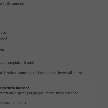
 antislittamento
rato
etooth)
ria
 aver compiuto 18 anni
utti i veicoli sono montati pneumatici invernali senza
ersi tutto incluso!
trattuale e spese per gli pneumatici invernali sono
 veicolo EUR 0.50