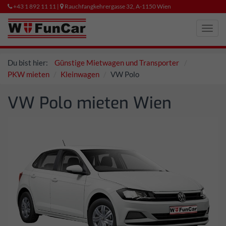
+43 1 892 11 11 |
Rauchfangkehrergasse 32, A-1150 Wien
Toggl
navig
Du bist hier:
Günstige Mietwagen und Transporter
PKW mieten
Kleinwagen
VW Polo
VW Polo mieten Wien