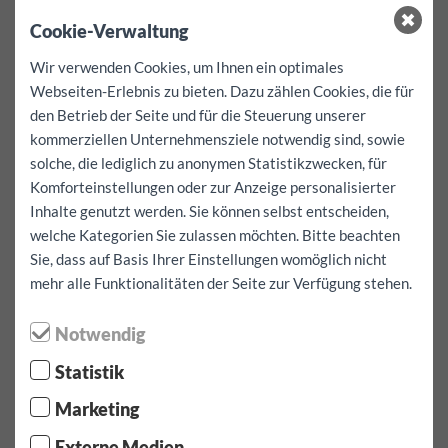
sind bereits inkludiert!
Cookie-Verwaltung
Zusatzkilometer für dieses Fahrzeug EUR 0.50
Kaution:
500
EUR
Wir verwenden Cookies, um Ihnen ein optimales
Selbstbehalt pro Schadensfall
0
EUR
Webseiten-Erlebnis zu bieten. Dazu zählen Cookies, die für
Keine Selbstbeteiligung!
den Betrieb der Seite und für die Steuerung unserer
kommerziellen Unternehmensziele notwendig sind, sowie
Kostenlose Leistungen:
Navigationsgerät, Kindersitze und
solche, die lediglich zu anonymen Statistikzwecken, für
Befestigungsgurte - können nur nach Verfügbarkeit und im
Voraus zum Fahrzeug reserviert werden.
Komforteinstellungen oder zur Anzeige personalisierter
Eine Verfügbarkeit kann nicht garantiert werden!
Inhalte genutzt werden. Sie können selbst entscheiden,
welche Kategorien Sie zulassen möchten. Bitte beachten
Sie, dass auf Basis Ihrer Einstellungen womöglich nicht
Mietdauer / Kilometer auswählen
mehr alle Funktionalitäten der Seite zur Verfügung stehen.
Abholdatum:
Notwendig
Statistik
Abholzeit:
Marketing
Externe Medien