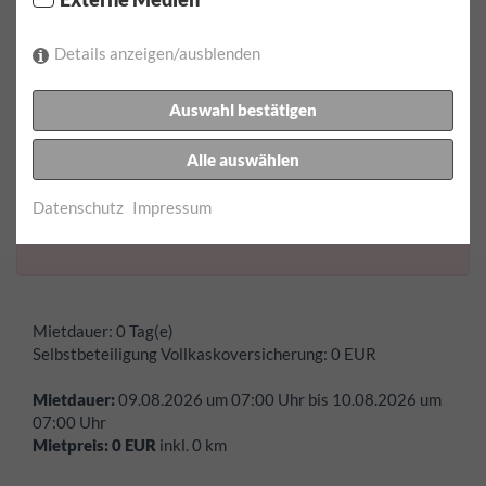
Rückgabedatum:
Details anzeigen/ausblenden
Rückgabezeit:
Auswahl bestätigen
Alle auswählen
Fehler:
Das Abholdatum darf nicht an einem Sonntag
Datenschutz
Impressum
liegen!
Mietdauer:
0 Tag(e)
Selbstbeteiligung Vollkaskoversicherung:
0
EUR
Mietdauer:
09.08.2026
um
07:00
Uhr bis
10.08.2026
um
07:00
Uhr
Mietpreis:
0
EUR
inkl.
0
km