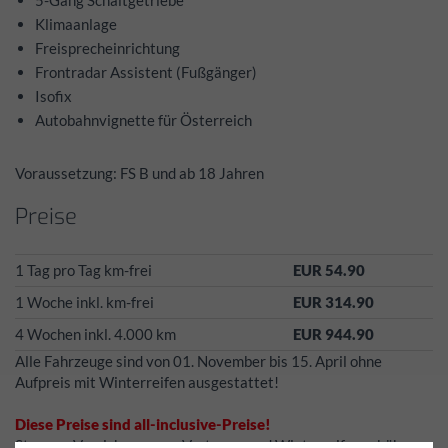
5-Gang Schaltgetriebe
Klimaanlage
Freisprecheinrichtung
Frontradar Assistent (Fußgänger)
Isofix
Autobahnvignette für Österreich
Voraussetzung: FS B und ab 18 Jahren
Preise
1 Tag pro Tag km-frei
EUR 54.90
1 Woche inkl. km-frei
EUR 314.90
4 Wochen inkl. 4.000 km
EUR 944.90
Alle Fahrzeuge sind von 01. November bis 15. April ohne
Aufpreis mit Winterreifen ausgestattet!
Diese Preise sind all-inclusive-Preise!
Steuern, Versicherungen, Vertrags- und Winterreifengebühren