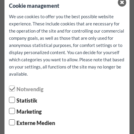
Cookie management
gume su vec inkludirane!*
Dodatni kilometar za ovo vozilo EUR 0.50
We use cookies to offer you the best possible website
depozit:
500
EUR
experience. These include cookies that are necessary for
odbitno za slučaj štete
0
EUR
Nema franšize!
the operation of the site and for controlling our commercial
company goals, as well as those that are only used for
Besplatne usluge:
kao navigacija, sigurnosne sjedalice za djecu
anonymous statistical purposes, for comfort settings or to
kao i remen za pričvršćivanje istih se mogu unaprijed
display personalized content. You can decide for yourself
rezervirati ukoliko stoje na raspolaganju.
which categories you want to allow. Please note that based
Raspoloživost nije garantirana!
on your settings, all functions of the site may no longer be
available.
Odaberite razdoblje najma / kilometar
Notwendig
Datum preuzimanja:
Statistik
Marketing
Vrijeme preuzimanja:
Externe Medien