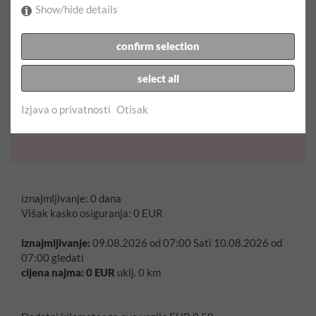
Show/hide details
Datum povratka:
confirm selection
Vrijeme povratka:
select all
Izjava o privatnosti
Otisak
Pogreška:
datum naplate ne smije biti nedjeljom!
iznajmljivanje:
0 dana
Višak kasko osiguranja:
0
EUR
iznajmljivanje:
09.08.2026
od
07:00
Sati
10.08.2026
od
07:00
gledati
cijena najma:
0
EUR
uklj.
0
km