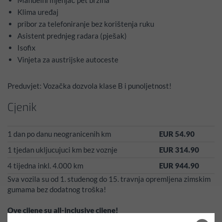
Manuelni mjenjač pet brzina
Klima uređaj
pribor za telefoniranje bez korištenja ruku
Asistent prednjeg radara (pješak)
Isofix
Vinjeta za austrijske autoceste
Preduvjet: Vozačka dozvola klase B i punoljetnost!
Cjenik
1 dan po danu neogranicenih km
EUR 54.90
1 tjedan ukljucujuci km bez voznje
EUR 314.90
4 tijedna inkl. 4.000 km
EUR 944.90
Sva vozila su od 1. studenog do 15. travnja opremljena zimskim
gumama bez dodatnog troška!
Ove cijene su all-inclusive cijene!
Porezi, osiguranja, takse vezane za ugovor i takse za zimske