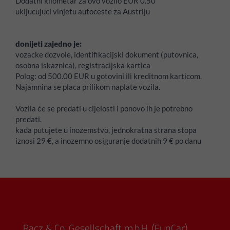
Dodatni kilometar za ovo vozilo EUR 0.50
ukljucujuci vinjetu autoceste za Austriju
donijeti zajedno je:
vozacke dozvole, identifikacijski dokument (putovnica,
osobna iskaznica), registracijska kartica
Polog:
od 500.00 EUR u gotovini ili kreditnom karticom.
Najamnina se placa prilikom naplate vozila.
Vozila će se predati u cijelosti i ponovo ih je potrebno
predati.
kada putujete u inozemstvo, jednokratna strana stopa
iznosi 29 €, a inozemno osiguranje dodatnih 9 € po danu
Racz & Co. Gesellschaft m.b.H. (FunCar)