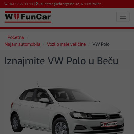
+43 1 892 11 11 |
Rauchfangkehrergasse 32, A-1150 Wien
Toggl
navig
Početna
Najam automobila
Vozilo male veličine
VW Polo
Iznajmite VW Polo u Beču