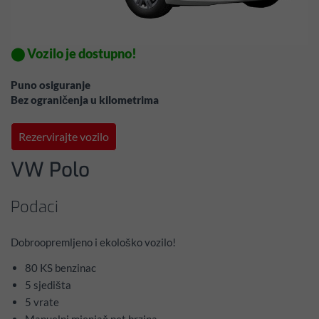
⬤ Vozilo je dostupno!
Puno osiguranje
Bez ograničenja u kilometrima
Rezervirajte vozilo
VW Polo
Podaci
Dobroopremljeno i ekološko vozilo!
80 KS benzinac
5 sjedišta
5 vrate