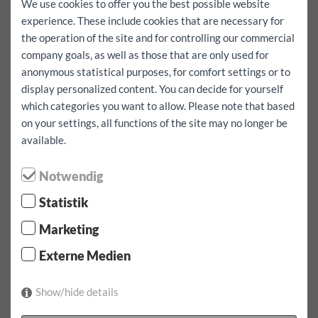
We use cookies to offer you the best possible website
i mnogo više.
experience. These include cookies that are necessary for
Rentacar poduzeće sa preko 100 vozila.
the operation of the site and for controlling our commercial
company goals, as well as those that are only used for
Efikasne metode reparature
anonymous statistical purposes, for comfort settings or to
Nema samopridržaja kod osiguranja! Mali troškovi, top-
display personalized content. You can decide for yourself
kvaliteta, brzo obavljanje i povoljna rješenja za kupca – kao
which categories you want to allow. Please note that based
podobno vozilo! Osiguranje je zadovoljno, a osiguranik ne mora
on your settings, all functions of the site may no longer be
da se brine o prilagođavanju premija.
available.
Reparatura šajbi sa velikim potencijalom uštede
Oko 80% svih udubljenja prouzrokovanih udarom kamenja se
Notwendig
može reparirati putem polimerizacije UV frekvencije svjetla.
Statistik
Dakle, ta procedura garantira zadovoljstvo vlasnika auta.
Marketing
Tankoćutnost
Spot-Repair – Nema samopridržaja kod osiguranja!
Externe Medien
Udubljenja prouzrokovana udarom kamenja, ogrebotine kao i
oštećenje laka su idealne pretpostavke za hrđu. Mi kao stručna
Show/hide details
radionica, želimo da se posvetimo profesionalnoj reparaturi
zatečenoj karoseriji.