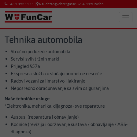
+43 1 892 11 11 |
Rauchfangkehrergasse 32, A-1150 Wien
Toggl
navig
Tehnika automobila
Stručno poduzeće automobila
Servisi svih tržnih marki
Prijegled §57a
Ekspresna služba u slučaju prometne nesreće
Radovi vezani za limarstvo i lakiranje
Neposredno obračunavanje sa svim osiguranjima
Naše tehničke usluge
*Elektronika, mehanika, dijagnoza- sve reparature
Auspusi (reparatura i obnavljanje)
Kočnice (revizija i održavanje sustava / obnavljanje /
ABS
-
dijagnoza)