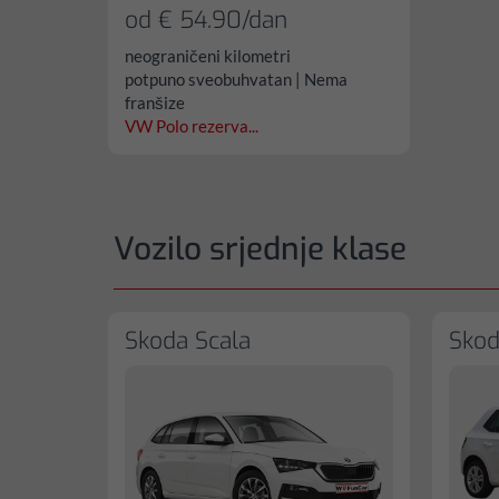
od € 54.90/dan
neograničeni kilometri
potpuno sveobuhvatan | Nema
franšize
VW Polo rezerva...
Vozilo srjednje klase
Skoda Scala
Skod