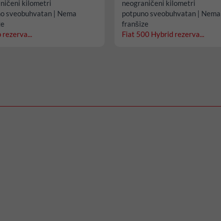
ničeni kilometri
neograničeni kilometri
o sveobuhvatan | Nema
potpuno sveobuhvatan | Nema
ze
franšize
rezerva...
Fiat 500 Hybrid rezerva...