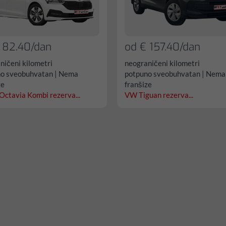
 82.40/dan
od € 157.40/dan
ničeni kilometri
neograničeni kilometri
o sveobuhvatan | Nema
potpuno sveobuhvatan | Nema
ze
franšize
Octavia Kombi rezerva...
VW Tiguan rezerva...