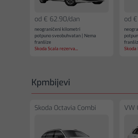
od € 62.90/dan
od €
neograničeni kilometri
neogra
potpuno sveobuhvatan | Nema
potpun
franšize
franši
Skoda Scala rezerva...
Skoda 
Kpmbijevi
Skoda Octavia Combi
VW G