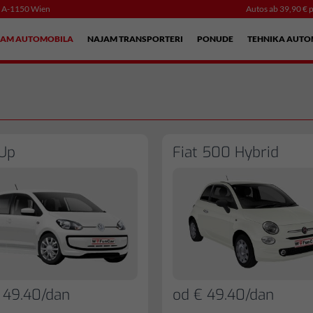
, A-1150 Wien
Autos ab 39,90 € p
JAM AUTOMOBILA
NAJAM TRANSPORTERI
PONUDE
TEHNIKA AUTO
Up
Fiat 500 Hybrid
 49.40/dan
od € 49.40/dan