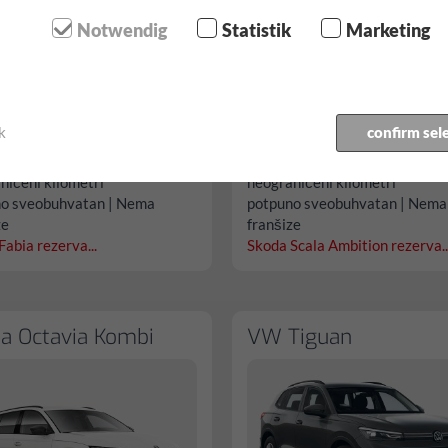
Notwendig
Statistik
Marketing
k
confirm sel
 68.10/dan
od € 68.10/dan
ničeni kilometri
neograničeni kilometri
o sveobuhvatan | Nema
potpuno sveobuhvatan | Nema
ze
franšize
Fabia rezerva...
Skoda Scala Ambition rezerva..
a Octavia Kombi
VW Tiguan