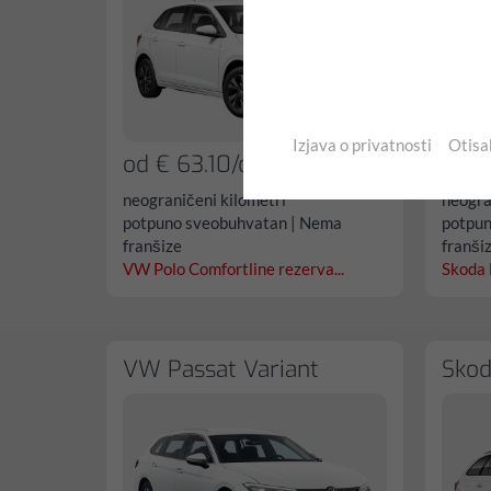
Izjava o privatnosti
Otisa
od € 63.10/dan
od €
neograničeni kilometri
neogra
potpuno sveobuhvatan | Nema
potpun
franšize
franši
VW Polo Comfortline rezerva...
Skoda 
VW Passat Variant
Skod