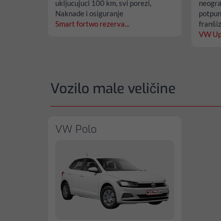
ukljucujuci 100 km, svi porezi,
neogra
Naknade i osiguranje
potpun
Smart fortwo rezerva...
franši
VW Up 
Vozilo male veličine
VW Polo