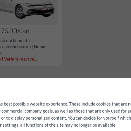
 76.90/dan
ničeni kilometri
o sveobuhvatan | Nema
ze
f Variant rezerva...
he best possible website experience. These include cookies that are n
ur commercial company goals, as well as those that are only used for 
a Fabia
Skoda Scala Ambitio
 or to display personalized content. You can decide for yourself whic
settings, all functions of the site may no longer be available.