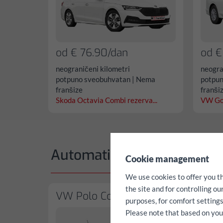
od € 76.90/dan
od €
neograničeni kilometri
neogra
potpuno sveobuhvatan | Nema
potpun
franšize
franši
Skoda Octavia Combi rezerva...
VW Gol
✖
Automatik
Cookie management
We use cookies to offer you t
the site and for controlling o
VW Polo Comfortline
Skod
purposes, for comfort settings
Please note that based on your 