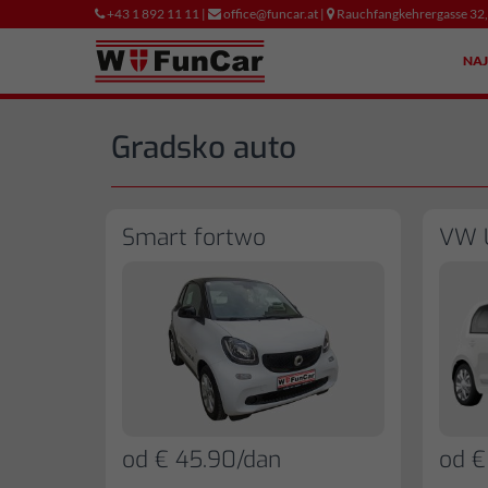
+43 1 892 11 11 |
office@funcar.at |
Rauchfangkehrergasse 32
NA
Gradsko auto
Smart fortwo
VW 
od € 45.90/dan
od €