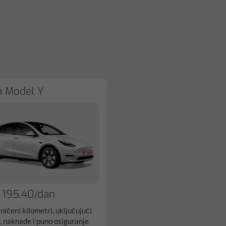
a Model Y
 195.40/dan
ničeni kilometri, uključujući
, naknade i puno osiguranje