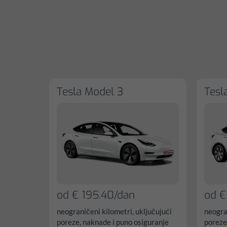
Tesla Model 3
Tesl
od € 195.40/dan
od €
neograničeni kilometri, uključujući
neogra
poreze, naknade i puno osiguranje
poreze