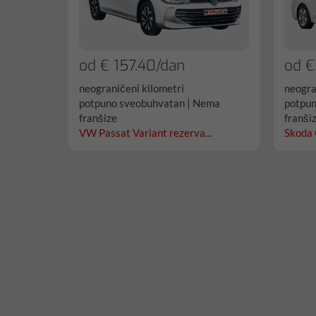
od € 157.40/dan
od €
neograničeni kilometri
neogra
potpuno sveobuhvatan | Nema
potpun
franšize
franši
VW Passat Variant rezerva...
Skoda 