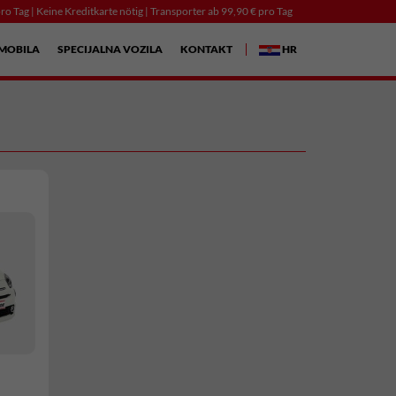
ro Tag | Keine Kreditkarte nötig | Transporter ab 99,90 € pro Tag
MOBILA
SPECIJALNA VOZILA
KONTAKT
HR