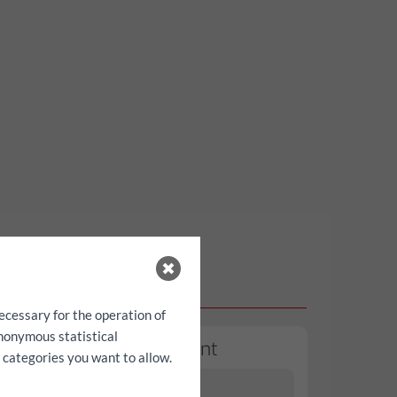
ecessary for the operation of
anonymous statistical
n
VW Golf Variant
h categories you want to allow.