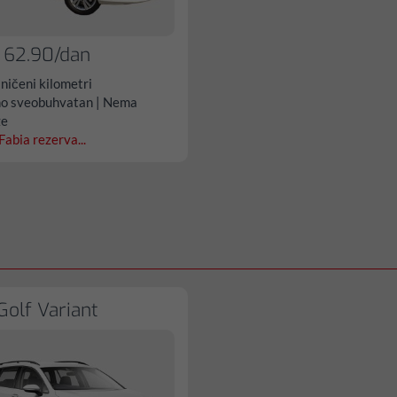
 62.90/dan
ničeni kilometri
o sveobuhvatan | Nema
ze
Fabia rezerva...
olf Variant