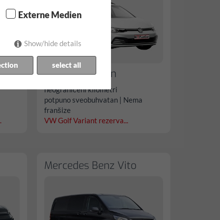
Externe Medien
Show/hide details
ection
select all
od € 82.40/dan
neograničeni kilometri
potpuno sveobuhvatan | Nema
franšize
.
VW Golf Variant rezerva...
Mercedes Benz Vito