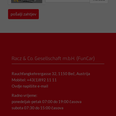
Racz & Co. Gesellschaft m.b.H. (FunCar)
Rauchfangkehrergasse 32, 1150 Beč, Austrija
Mobitel: +43(1)892 11 11
Ovdje napišite e-mail
Radno vrijeme:
ponedeljak-petak 07:00 do 19:00 časova
subota 07:30 do 15:00 časova