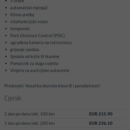
5 vrate
automatski mjenjač
Klima uređaj
višefunkcijski volan
tempomat
Park Distance Control (PDC)
ugrađena kamera na retrovizoru
grijanje sjedala
Sjedala od kože ili tkanine
Pomoćnik za duga svjetla
Vinjeta za austrijske autoceste
Preduvjet: Vozačka dozvola klase B i punoljetnost!
Cjenik
1 dan po danu inkl. 100 km
EUR 215.90
1 dan po danu inkl. 200 km
EUR 236.10