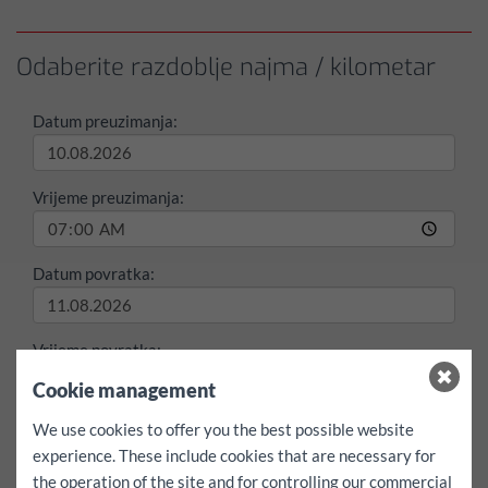
Odaberite razdoblje najma / kilometar
Datum preuzimanja:
Vrijeme preuzimanja:
Datum povratka:
Vrijeme povratka:
Cookie management
maks./Dan
We use cookies to offer you the best possible website
100 km
200 km
besplatni
experience. These include cookies that are necessary for
the operation of the site and for controlling our commercial