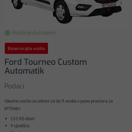
⬤ Vozilo je dostupno!
Rezervirajte vozilo
Ford Tourneo Custom
Automatik
Podaci
Idealno vozilo za odmor za do 9 osoba s puno prostora za
prtljagu.
131 KS dizel
9 sjedišta