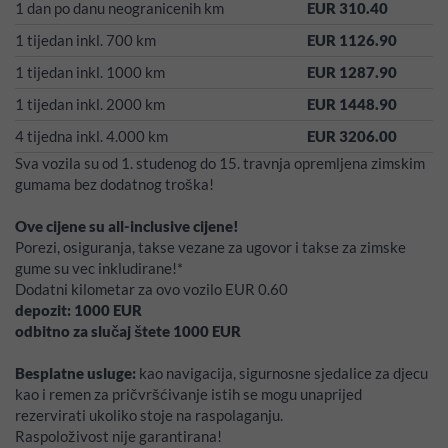
1 dan po danu neogranicenih km
EUR 310.40
1 tijedan inkl. 700 km
EUR 1126.90
1 tijedan inkl. 1000 km
EUR 1287.90
1 tijedan inkl. 2000 km
EUR 1448.90
4 tijedna inkl. 4.000 km
EUR 3206.00
Sva vozila su od 1. studenog do 15. travnja opremljena zimskim
gumama bez dodatnog troška!
Ove cijene su all-inclusive cijene!
Porezi, osiguranja, takse vezane za ugovor i takse za zimske
gume su vec inkludirane!*
Dodatni kilometar za ovo vozilo EUR 0.60
depozit:
1000
EUR
odbitno za slučaj štete
1000
EUR
Besplatne usluge:
kao navigacija, sigurnosne sjedalice za djecu
kao i remen za pričvršćivanje istih se mogu unaprijed
rezervirati ukoliko stoje na raspolaganju.
Raspoloživost nije garantirana!