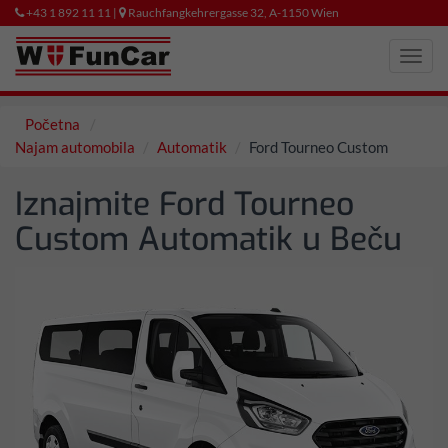
+43 1 892 11 11 |
Rauchfangkehrergasse 32, A-1150 Wien
Toggl
navig
Početna
Najam automobila
Automatik
Ford Tourneo Custom
Iznajmite Ford Tourneo
Custom Automatik u Beču