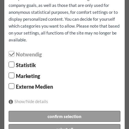
Cijela rezervacija uključujući besplatnu kilometražu
company goals, as well as those that are only used for
da
anonymous statistical purposes, for comfort settings or to
display personalized content. You can decide for yourself
Takoder želim ici u inozemstvo
da
which categories you want to allow. Please note that based
iznajmljivanje:
1 dana
on your settings, all functions of the site may no longer be
Višak kasko osiguranja:
1000
EUR
available.
iznajmljivanje:
10.08.2026
od
07:00
Sati
11.08.2026
od
Notwendig
07:00
gledati
cijena najma:
215.9
EUR
uklj.
100
km
Statistik
Marketing
Potvrdite rezervaciju
Externe Medien
1 x tarifa od 1 dana na dan ukljucujuci 100 km oko 215.90
EUR
Show/hide details
Dodatni kilometar za ovo vozilo EUR 0.60
ukljucujuci vinjetu autoceste za Austriju
confirm selection
donijeti zajedno je: