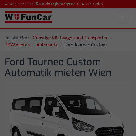
+43 1 892 11 11 |
Rauchfangkehrergasse 32, A-1150 Wien
Toggl
navig
Du bist hier:
Günstige Mietwagen und Transporter
PKW mieten
Automatik
Ford Tourneo Custom
Ford Tourneo Custom
Automatik mieten Wien