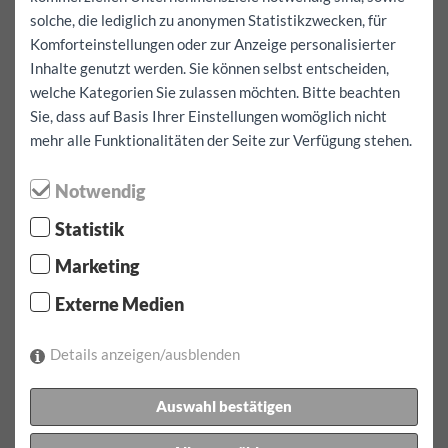
Gesamte Buchung inkl. km frei
Ja
solche, die lediglich zu anonymen Statistikzwecken, für
Komforteinstellungen oder zur Anzeige personalisierter
Ich will auch ins Ausland fahren
Ja
Inhalte genutzt werden. Sie können selbst entscheiden,
Mietdauer:
1 Tag(e)
welche Kategorien Sie zulassen möchten. Bitte beachten
Selbstbeteiligung Vollkaskoversicherung:
1000
EUR
Sie, dass auf Basis Ihrer Einstellungen womöglich nicht
mehr alle Funktionalitäten der Seite zur Verfügung stehen.
Mietdauer:
10.08.2026
um
07:00
Uhr bis
11.08.2026
um
07:00
Uhr
Notwendig
Mietpreis:
215.9
EUR
inkl.
100
km
Statistik
Reservierung bestätigen
Marketing
1 x Tarif ab 1 Tag pro Tag inkl. 100 km um 215.90 EUR
Externe Medien
Zusatzkilometer für dieses Fahrzeug EUR 0.60
inkl. Autobahnvignette für Österreich
Details anzeigen/ausblenden
mitzubringen ist:
Führerschein, Lichtbildausweis (Pass, Personalausweis),
Auswahl bestätigen
Meldezettel
Kaution:
ab EUR 1000.00 bar oder mittels Kreditkarte.