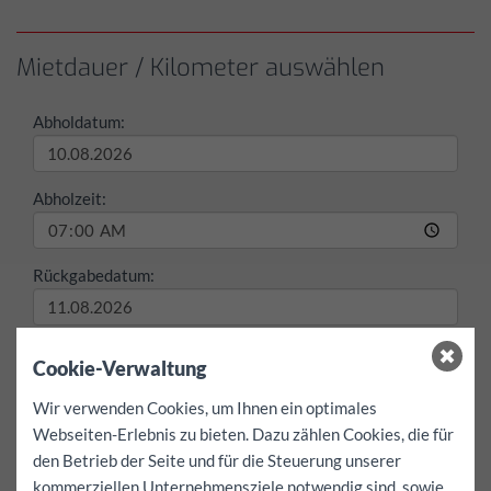
Mietdauer / Kilometer auswählen
Abholdatum:
Abholzeit:
Rückgabedatum:
Rückgabezeit:
Cookie-Verwaltung
Wir verwenden Cookies, um Ihnen ein optimales
max./Tag
Webseiten-Erlebnis zu bieten. Dazu zählen Cookies, die für
100 km
200 km
freie
den Betrieb der Seite und für die Steuerung unserer
kommerziellen Unternehmensziele notwendig sind, sowie