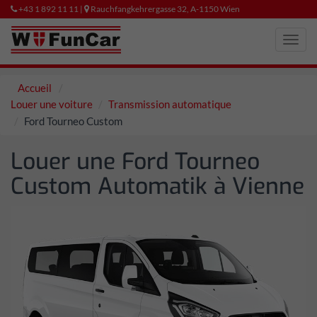
+43 1 892 11 11 |
Rauchfangkehrergasse 32, A-1150 Wien
Toggl
navig
Accueil
Louer une voiture
Transmission automatique
Ford Tourneo Custom
Louer une Ford Tourneo
Custom Automatik à Vienne