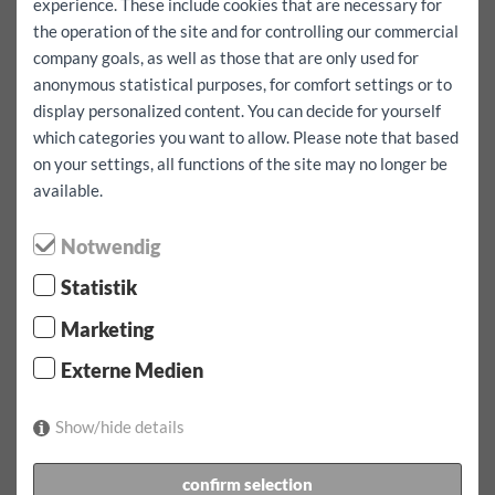
experience. These include cookies that are necessary for
100 km
200 km
illimités
the operation of the site and for controlling our commercial
company goals, as well as those that are only used for
Réservation complète incluant le kilométrage gratuit
Oui
anonymous statistical purposes, for comfort settings or to
display personalized content. You can decide for yourself
Je veux aller à l'étranger
Oui
which categories you want to allow. Please note that based
on your settings, all functions of the site may no longer be
Location:
1 jour(s)
available.
Franchise tous risques:
1000
EUR
Notwendig
Location:
10.08.2026
par
07:00
Horloge jusqua
11.08.2026
par
07:00
regarder
Statistik
Loyer:
215.9
EUR
incl.
100
km
Marketing
confirmer la réservation
Externe Medien
1 x tarif de 1 jour par jour incl. 100 km à 215.90 EUR
Kilomètres supplémentaires pour ce véhicule EUR 0.60
Show/hide details
incl. autocollant de péage autoroutier pour l'Autriche
confirm selection