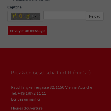
Captcha
Reload
Racz & Co. Gesellschaft m.b.H. (FunCar)
Rauchfangkehrergasse 32, 1150 Vienne, Autriche
Tel: +43(1)892 11 11
Ecrivez un mail ici
Heures d’ouverture: