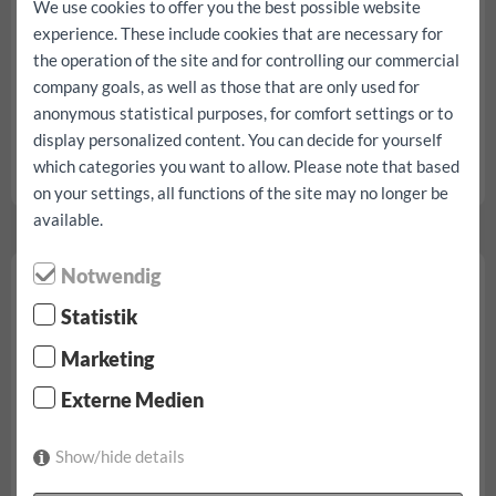
We use cookies to offer you the best possible website
experience. These include cookies that are necessary for
the operation of the site and for controlling our commercial
company goals, as well as those that are only used for
anonymous statistical purposes, for comfort settings or to
à partir de € 162,40/jour
display personalized content. You can decide for yourself
incl. 150 km tous les impôts, taxes et assurances
which categories you want to allow. Please note that based
Mercedes Sprinter L4 Hayon élévateur réserve...
on your settings, all functions of the site may no longer be
available.
Notwendig
Iveco Daily L4 Hayon élévateur
Statistik
Marketing
Externe Medien
Show/hide details