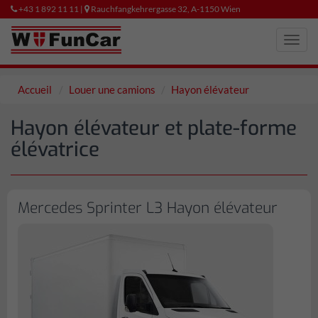
+43 1 892 11 11 |
Rauchfangkehrergasse 32, A-1150 Wien
Toggl
navig
Accueil
Louer une camions
Hayon élévateur
Hayon élévateur et plate-forme
élévatrice
Mercedes Sprinter L3 Hayon élévateur