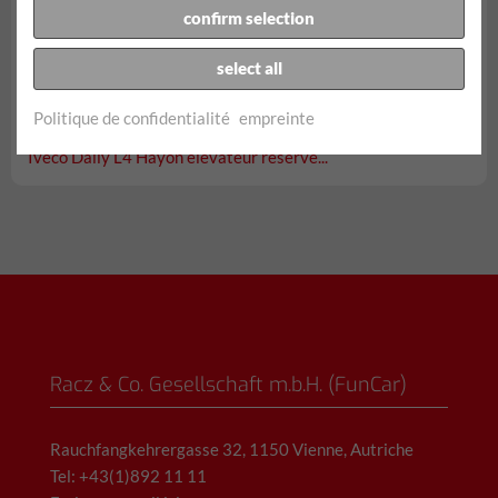
confirm selection
select all
à partir de € 162,40/jour
Politique de confidentialité
empreinte
incl. 150 km tous les impôts, taxes et assurances
Iveco Daily L4 Hayon élévateur réserve...
Racz & Co. Gesellschaft m.b.H. (FunCar)
Rauchfangkehrergasse 32, 1150 Vienne, Autriche
Tel: +43(1)892 11 11