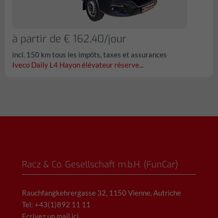
à partir de € 162,40/jour
incl. 150 km tous les impôts, taxes et assurances
Iveco Daily L4 Hayon élévateur réserve...
Racz & Co. Gesellschaft m.b.H. (FunCar)
Rauchfangkehrergasse 32, 1150 Vienne, Autriche
Tel: +43(1)892 11 11
Ecrivez un mail ici