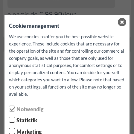
à partir de € 98,90/jour
incl. 150 km tous les impôts, taxes et assurances
Cookie management
Fiat Ducato moyen réserve...
We use cookies to offer you the best possible website
experience. These include cookies that are necessary for
the operation of the site and for controlling our commercial
Fiat Ducato grand
company goals, as well as those that are only used for
anonymous statistical purposes, for comfort settings or to
display personalized content. You can decide for yourself
which categories you want to allow. Please note that based
on your settings, all functions of the site may no longer be
available.
Notwendig
Statistik
Marketing