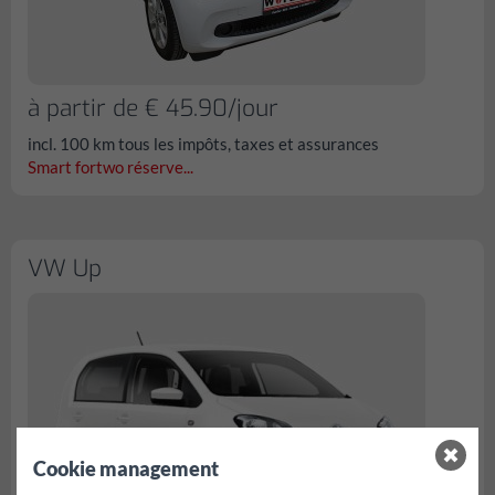
à partir de € 45.90/jour
incl. 100 km tous les impôts, taxes et assurances
Smart fortwo réserve...
VW Up
Cookie management