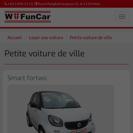
+43 1 892 11 11 |
Rauchfangkehrergasse 32, A-1150 Wien
Toggl
navig
Accueil
Louer une voiture
Petite voiture de ville
Petite voiture de ville
Smart fortwo