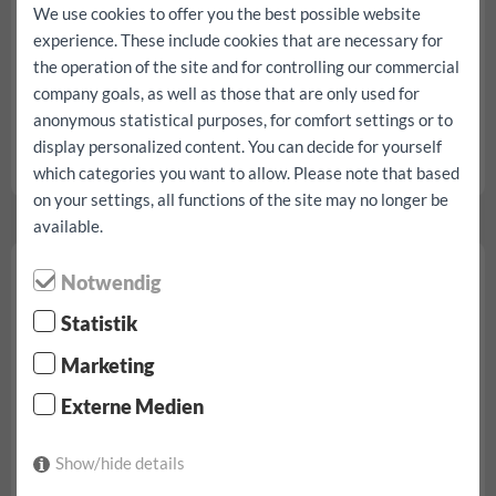
We use cookies to offer you the best possible website
experience. These include cookies that are necessary for
the operation of the site and for controlling our commercial
à partir de € 49.40/jour
company goals, as well as those that are only used for
anonymous statistical purposes, for comfort settings or to
Kilométrage illimité
entièrement complet | Non déductible
display personalized content. You can decide for yourself
VW Up réserve...
which categories you want to allow. Please note that based
on your settings, all functions of the site may no longer be
available.
Fiat 500 Hybrid
Notwendig
Statistik
Marketing
Externe Medien
Show/hide details