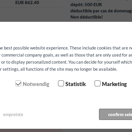
EUR 862.40
dépôt:
500
EUR
déductible par cas de domma
Non déductible!
Services gratuits:
Système de nav
peuvent être réservés qu'en fonc
La disponibilité ne peut pas êtr
he best possible website experience. These include cookies that are n
ur commercial company goals, as well as those that are only used for 
 or to display personalized content. You can decide for yourself whic
n / kilométre
settings, all functions of the site may no longer be available.
Notwendig
Statistik
Marketing
 prise en charge:
e retour:
empreinte
confirm sel