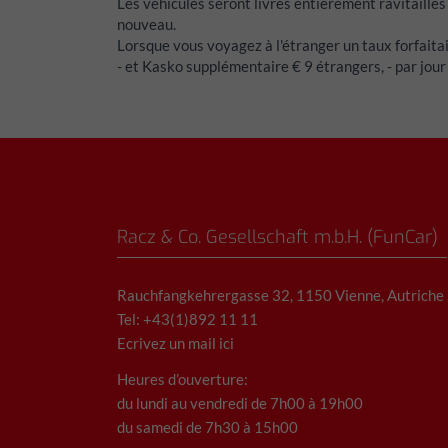
Les véhicules seront livrés entièrement ravitaillés
nouveau.
Lorsque vous voyagez à l'étranger un taux forfaitai
- et Kasko supplémentaire € 9 étrangers, - par jour
Racz & Co. Gesellschaft m.b.H. (FunCar)
Rauchfangkehrergasse 32, 1150 Vienne, Autriche
Tel: +43(1)892 11 11
Ecrivez un mail ici
Heures d’ouverture:
du lundi au vendredi de 7h00 à 19h00
du samedi de 7h30 à 15h00