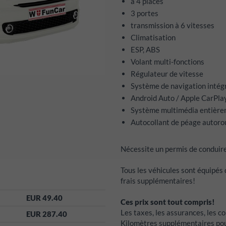
à 4 places
3 portes
transmission à 6 vitesses
Climatisation
ESP, ABS
Volant multi-fonctions
Régulateur de vitesse
Système de navigation intég
Android Auto / Apple CarPla
Système multimédia entièr
Autocollant de péage autorou
Nécessite un permis de conduire
Tous les véhicules sont équipés
frais supplémentaires!
EUR 49.40
Ces prix sont tout compris!
Les taxes, les assurances, les co
EUR 287.40
Kilomètres supplémentaires pou