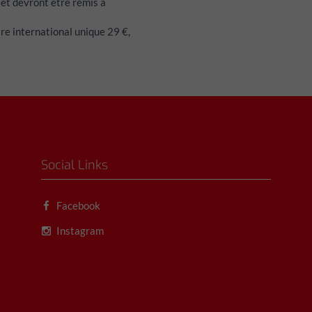
 et devront être remis à
re international unique 29 €,
Social Links
Facebook
Instagram