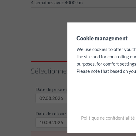
4 semaines avec 4000 km
✖
Cookie management
We use cookies to offer you t
the site and for controlling o
purposes, for comfort settings
Sélectionnez la période de locatio
Please note that based on your 
Date de prise en charge:
Heure de
Date de retour:
Heure d
Politique de confidentialité