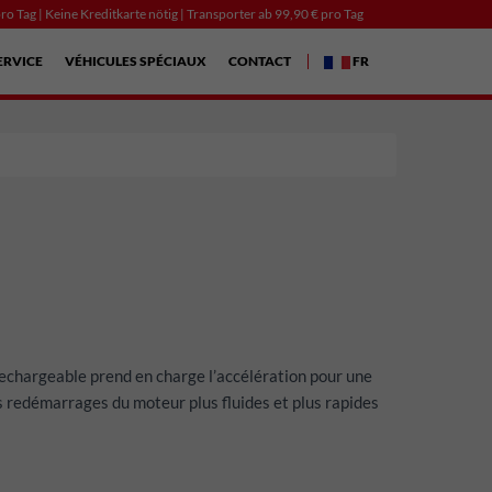
ro Tag | Keine Kreditkarte nötig | Transporter ab 99,90 € pro Tag
ERVICE
VÉHICULES SPÉCIAUX
CONTACT
FR
echargeable prend en charge l’accélération pour une
 redémarrages du moteur plus fluides et plus rapides