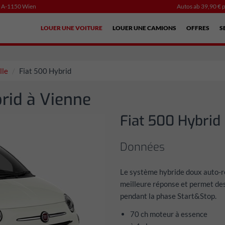
, A-1150 Wien
Autos ab 39,90 € p
LOUER UNE VOITURE
LOUER UNE CAMIONS
OFFRES
S
lle
Fiat 500 Hybrid
rid à Vienne
Fiat 500 Hybrid
Données
Le système hybride doux auto-r
meilleure réponse et permet des
pendant la phase Start&Stop.
70 ch moteur à essence