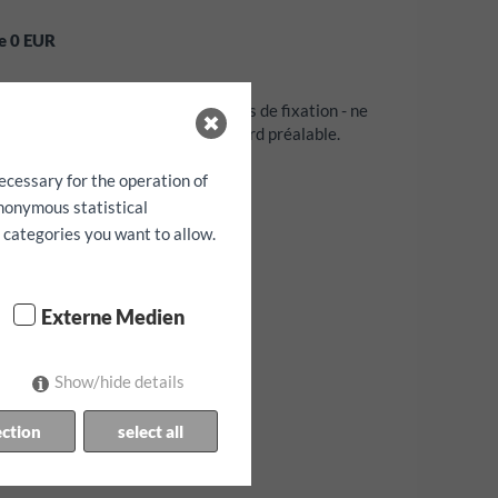
ge
0
EUR
igation, sièges enfants et sangles de fixation - ne
tion de la disponibilité et par accord préalable.
e garantie!
ecessary for the operation of
anonymous statistical
h categories you want to allow.
Externe Medien
Show/hide details
ection
select all