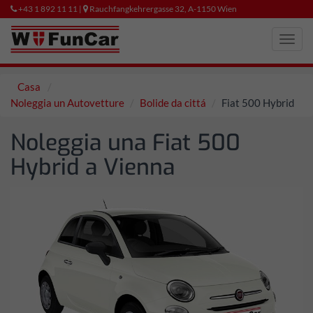
+43 1 892 11 11 |
Rauchfangkehrergasse 32, A-1150 Wien
Toggl
navig
Casa
Noleggia un Autovetture
Bolide da cittá
Fiat 500 Hybrid
Noleggia una Fiat 500
Hybrid a Vienna