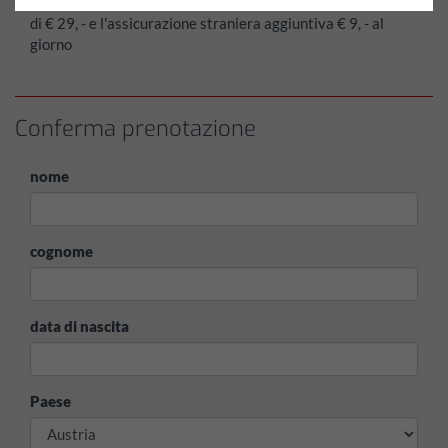
quando si viaggia all'estero, la tariffa forfettaria straniera è
di € 29, - e l'assicurazione straniera aggiuntiva € 9, - al
giorno
Conferma prenotazione
nome
cognome
data di nascita
Paese