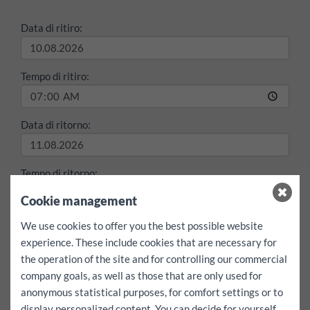
Data di ritiro:
Tempo di ritiro:
Data di ritorno:
Tempo di ritorno:
Cookie management
max./Giorno
We use cookies to offer you the best possible website
libero km
experience. These include cookies that are necessary for
the operation of the site and for controlling our commercial
Voglio anche andare all'estero
sì
company goals, as well as those that are only used for
anonymous statistical purposes, for comfort settings or to
noleggio:
1 giorni
display personalized content. You can decide for yourself
Assicurazione casco totale in eccesso:
0
EUR