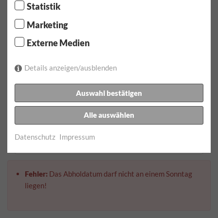
Mietdauer / Kilometer auswählen
Statistik
Marketing
Abholdatum:
Externe Medien
Abholzeit:
Details anzeigen/ausblenden
Auswahl bestätigen
Rückgabedatum:
Alle auswählen
Rückgabezeit:
Datenschutz
Impressum
Fehler:
Das Abholdatum darf nicht an einem Sonntag
liegen!