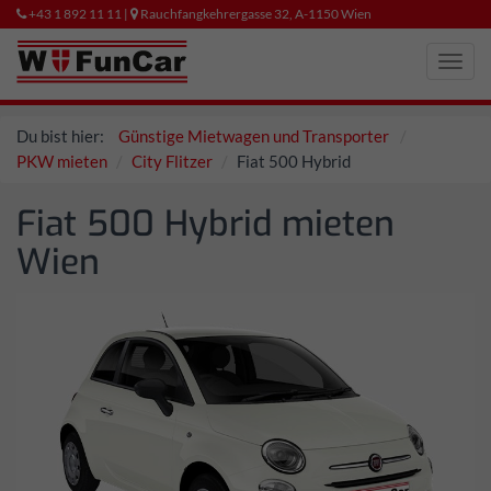
+43 1 892 11 11 |
Rauchfangkehrergasse 32, A-1150 Wien
Toggl
navig
Du bist hier:
Günstige Mietwagen und Transporter
PKW mieten
City Flitzer
Fiat 500 Hybrid
Fiat 500 Hybrid mieten
Wien