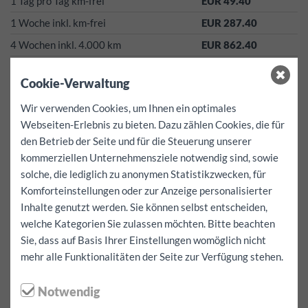
1 Tag pro Tag km-frei
EUR 49.40
1 Woche inkl. km-frei
EUR 287.40
4 Wochen inkl. 4.000 km
EUR 862.40
Alle Fahrzeuge sind von 01. November bis 15. April ohne
Aufpreis mit Winterreifen ausgestattet!
Cookie-Verwaltung
Diese Preise sind all-inclusive-Preise!
Wir verwenden Cookies, um Ihnen ein optimales
Steuern, Versicherungen, Vertrags- und Winterreifengebühren
Webseiten-Erlebnis zu bieten. Dazu zählen Cookies, die für
sind bereits inkludiert!
den Betrieb der Seite und für die Steuerung unserer
Zusatzkilometer für dieses Fahrzeug EUR 0.50
kommerziellen Unternehmensziele notwendig sind, sowie
Kaution:
500
EUR
solche, die lediglich zu anonymen Statistikzwecken, für
Selbstbehalt pro Schadensfall
0
EUR
Komforteinstellungen oder zur Anzeige personalisierter
Keine Selbstbeteiligung!
Inhalte genutzt werden. Sie können selbst entscheiden,
Kostenlose Leistungen:
Navigationsgerät, Kindersitze und
welche Kategorien Sie zulassen möchten. Bitte beachten
Befestigungsgurte - können nur nach Verfügbarkeit und im
Sie, dass auf Basis Ihrer Einstellungen womöglich nicht
Voraus zum Fahrzeug reserviert werden.
mehr alle Funktionalitäten der Seite zur Verfügung stehen.
Eine Verfügbarkeit kann nicht garantiert werden!
Notwendig