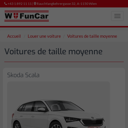
+43 1 892 11 11 |
Rauchfangkehrergasse 32, A-1150 Wien
Toggl
navig
Accueil
Louer une voiture
Voitures de taille moyenne
Voitures de taille moyenne
Skoda Scala