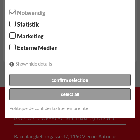
Notwendig
Statistik
à partir de € 62.90/jour
Marketing
Kilométrage illimité
Externe Medien
entièrement complet | Non déductible
Skoda Fabia réserve...
Show/hide details
confirm selection
select all
Politique de confidentialité
empreinte
Racz & Co. Gesellschaft m.b.H. (FunCar)
Rauchfangkehrergasse 32, 1150 Vienne, Autriche