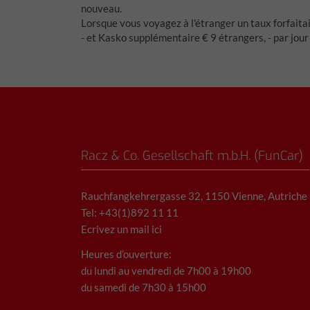
nouveau.
Lorsque vous voyagez à l'étranger un taux forfaitai
- et Kasko supplémentaire € 9 étrangers, - par jour
Racz & Co. Gesellschaft m.b.H. (FunCar)
Rauchfangkehrergasse 32, 1150 Vienne, Autriche
Tel: +43(1)892 11 11
Ecrivez un mail ici
Heures d’ouverture:
du lundi au vendredi de 7h00 à 19h00
du samedi de 7h30 à 15h00