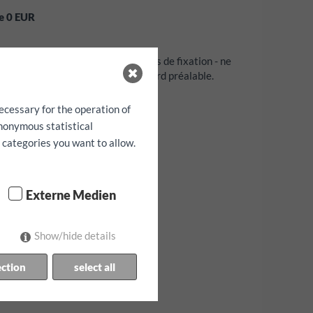
ge
0
EUR
igation, sièges enfants et sangles de fixation - ne
tion de la disponibilité et par accord préalable.
e garantie!
ecessary for the operation of
anonymous statistical
h categories you want to allow.
Externe Medien
Show/hide details
ection
select all