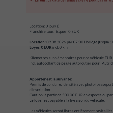
Erreur:
La date de ramassage ne peut pas être 
Location:
0 jour(s)
Franchise tous risques:
0
EUR
Location:
09.08.2026
par
07:00
Horloge jusqua
1
Loyer:
0
EUR
incl.
0
km
Kilomètres supplémentaires pour ce véhicule EUR
incl. autocollant de péage autoroutier pour l'Autri
Apporter est la suivante:
Permis de conduire, identité avec photo (passeport,
d'inscription
Caution:
à partir de 500.00 EUR en espèces ou par 
Le loyer est payable à la livraison du véhicule.
Les véhicules seront livrés entièrement ravitaillés