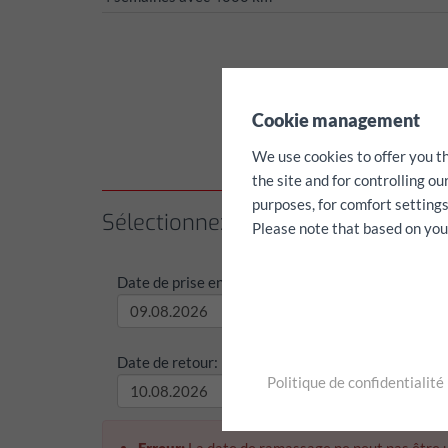
✖
Cookie management
We use cookies to offer you t
the site and for controlling o
purposes, for comfort settings
Sélectionnez la période de locatio
Please note that based on your 
Date de prise en charge:
Heure de
Date de retour:
Heure d
Politique de confidentialité