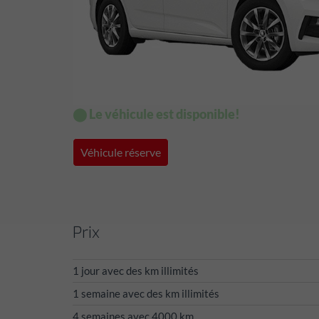
⬤ Le véhicule est disponible!
Véhicule réserve
Prix
1 jour avec des km illimités
1 semaine avec des km illimités
4 semaines avec 4000 km