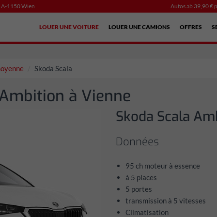
, A-1150 Wien
Autos ab 39,90 € p
LOUER UNE VOITURE
LOUER UNE CAMIONS
OFFRES
S
 moyenne
Skoda Scala
 Ambition à Vienne
Skoda Scala Amb
Données
95 ch moteur à essence
à 5 places
5 portes
transmission à 5 vitesses
Climatisation