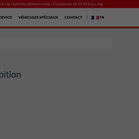
ro Tag | Keine Kreditkarte nötig | Transporter ab 99,90 € pro Tag
ERVICE
VÉHICULES SPÉCIAUX
CONTACT
FR
ition