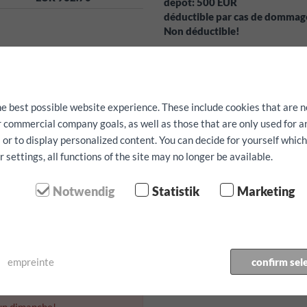
dépôt:
500
EUR
déductible par cas de domma
Non déductible!
Services gratuits:
Système de nav
peuvent être réservés qu'en fonc
La disponibilité ne peut pas êtr
he best possible website experience. These include cookies that are n
ur commercial company goals, as well as those that are only used for 
 or to display personalized content. You can decide for yourself whic
n / kilométre
settings, all functions of the site may no longer be available.
Notwendig
Statistik
Marketing
 prise en charge:
e retour:
empreinte
confirm sel