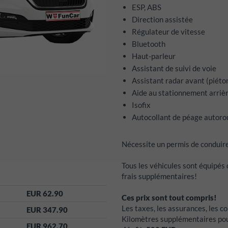
ESP, ABS
Direction assistée
Régulateur de vitesse
Bluetooth
Haut-parleur
Assistant de suivi de voie
Assistant radar avant (piéto
Aide au stationnement arriè
Isofix
Autocollant de péage autorou
Nécessite un permis de conduire
Tous les véhicules sont équipés
frais supplémentaires!
EUR 62.90
Ces prix sont tout compris!
Les taxes, les assurances, les co
EUR 347.90
Kilomètres supplémentaires pou
EUR 962.70