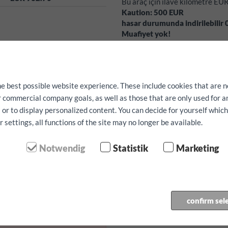
Bu araç için ilave kilometre EU
Kaution:
500
EUR
hasar durumunda indirilebilir
Muafiyet yok!
Ucretiz hizmetlerimiz:
Navigasy
ücretsiz reservasyonu önceden y
Fakat kullanilabilirlik garantisi
he best possible website experience. These include cookies that are n
ur commercial company goals, as well as those that are only used for 
 or to display personalized content. You can decide for yourself whic
çin
settings, all functions of the site may no longer be available.
Notwendig
Statistik
Marketing
anı:
amanı:
confirm sel