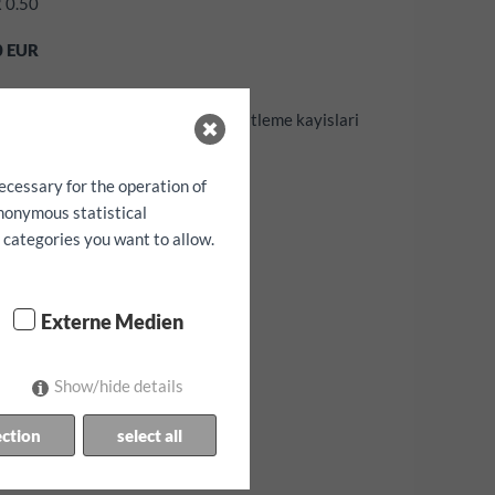
R 0.50
0
EUR
on Cihazi, çocuk koltugu yada sabitleme kayislari
apabilirsiniz,
 verilmez
ecessary for the operation of
anonymous statistical
h categories you want to allow.
Externe Medien
Show/hide details
ection
select all