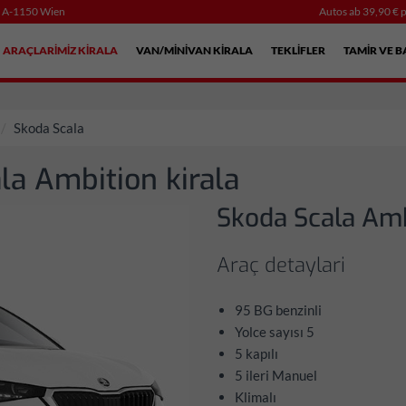
, A-1150 Wien
Autos ab 39,90 € p
ARAÇLARIMIZ KIRALA
VAN/MINIVAN KIRALA
TEKLIFLER
TAMIR VE B
Skoda Scala
la Ambition kirala
Skoda Scala Amb
Araç detaylari
95 BG benzinli
Yolce sayısı 5
5 kapılı
5 ileri Manuel
Klimalı