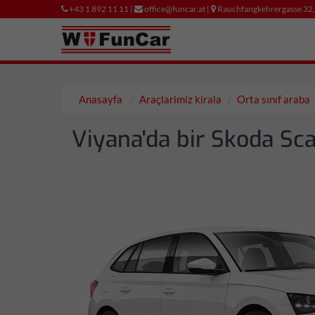
+43 1 892 11 11 |
office@funcar.at |
Rauchfangkehrergasse 32
Anasayfa
Araçlarimiz kirala
Orta sınıf araba
Viyana'da bir Skoda Sca