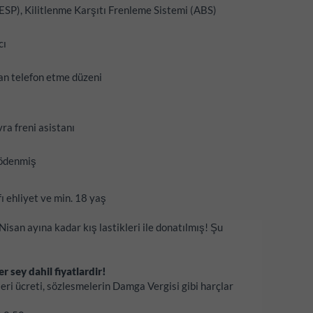
SP), Kilitlenme Karşıtı Frenleme Sistemi (ABS)
cı
an telefon etme düzeni
ra freni asistanı
 ödenmiş
ehliyet ve min. 18 yaş
san ayına kadar kış lastikleri ile donatılmış! Şu
r sey dahil fiyatlardir!
ikleri ücreti, sözlesmelerin Damga Vergisi gibi harçlar