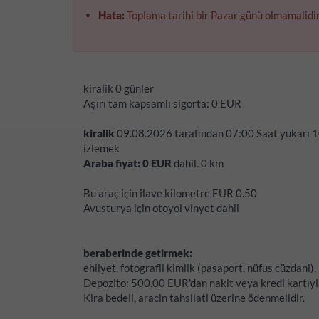
Hata:
Toplama tarihi bir Pazar günü olmamalidi
kiralik
0 günler
Aşırı tam kapsamlı sigorta:
0
EUR
kiralik
09.08.2026
tarafindan
07:00
Saat yukarı
1
izlemek
Araba fiyat:
0
EUR
dahil.
0
km
Bu araç için ilave kilometre EUR 0.50
Avusturya için otoyol vinyet dahil
beraberinde getirmek:
ehliyet, fotografli kimlik (pasaport, nüfus cüzdani),
Depozito:
500.00 EUR'dan nakit veya kredi kartıyl
Kira bedeli, aracin tahsilati üzerine ödenmelidir.