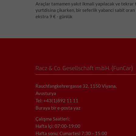
Araçlar tamamen yakıt ikmali yapılacak ve tekrar 
yurtdisina çikarken, bir seferlik yabanci sabit oran
ekstra 9 € - günlük
Racz & Co. Gesellschaft m.b.H. (FunCar)
Rauchfangkehrergasse 32, 1150 Viyana,
Avusturya
Tel: +43(1)892 11 11
Buraya bir e-posta yaz
Çalışma Saatleri:
Hafta İçi: 07:00-19:00
Hafta sonu: Cumartesi 7:30 – 15:00