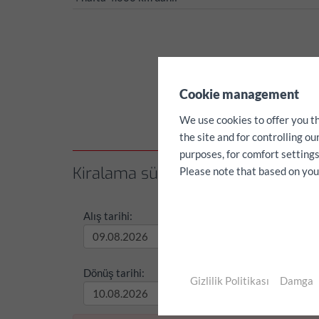
✖
Cookie management
We use cookies to offer you t
the site and for controlling o
purposes, for comfort settings
Kiralama süresini / kilometreyi se
Please note that based on your 
Alış tarihi:
Alış zam
Dönüş tarihi:
Dönüş z
Gizlilik Politikası
Damga