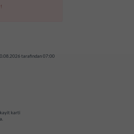
r!
0.08.2026
tarafindan
07:00
 kayit karti
a.