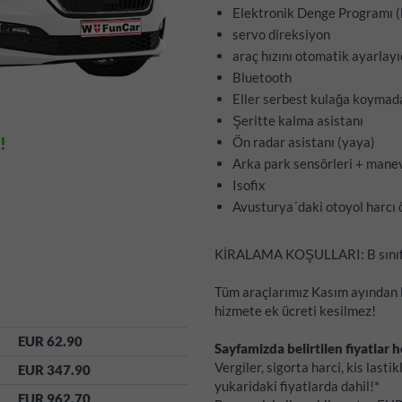
Elektronik Denge Programı (E
servo direksiyon
araç hızını otomatik ayarlayı
Bluetooth
Eller serbest kulağa koymad
Şeritte kalma asistanı
!
Ön radar asistanı (yaya)
Arka park sensörleri + manev
Isofix
Avusturya´daki otoyol harcı
KİRALAMA KOŞULLARI: B sınıfı 
Tüm araçlarımız Kasım ayından Ni
hizmete ek ücreti kesilmez!
EUR 62.90
Sayfamizda belirtilen fiyatlar he
Vergiler, sigorta harci, kis last
EUR 347.90
yukaridaki fiyatlarda dahil!*
EUR 962.70