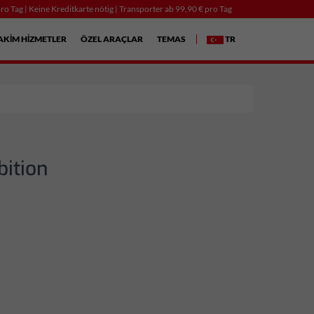
ro Tag | Keine Kreditkarte nötig | Transporter ab 99,90 € pro Tag
AKIM HIZMETLER
ÖZEL ARAÇLAR
TEMAS
TR
ition