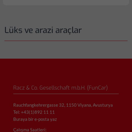
Lüks ve arazi araçlar
Racz & Co. Gesellschaft m.b.H. (FunCar)
Rauchfangkehrergasse 32, 1150 Viyana, Avusturya
Tel: +43(1)892 11 11
Buraya bir e-posta yaz
Çalışma Saatleri: