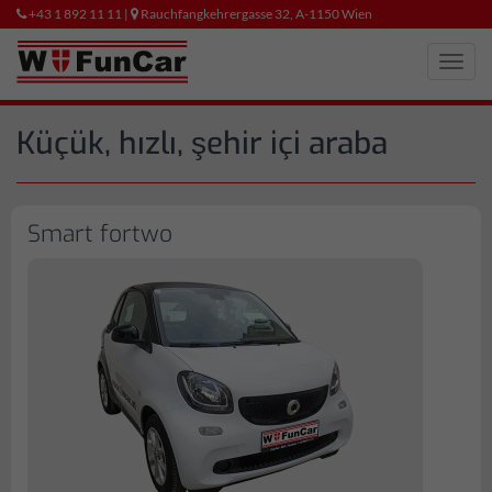
+43 1 892 11 11 |
Rauchfangkehrergasse 32, A-1150 Wien
Toggl
navig
Küçük, hızlı, şehir içi araba
Smart fortwo