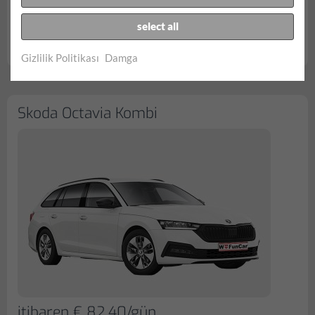
sınırsız kilometre
select all
tamamen kapsamlı | Muafiyet yok
VW Passat Variant rezerv...
Gizlilik Politikası
Damga
Skoda Octavia Kombi
itibaren € 82.40/gün