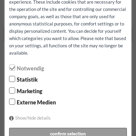
experience. These include cookies that are necessary for
sınırsız kilometre
the operation of the site and for controlling our commercial
tamamen kapsamlı | Muafiyet yok
company goals, as well as those that are only used for
VW Golf Variant rezerv...
anonymous statistical purposes, for comfort settings or to
display personalized content. You can decide for yourself
which categories you want to allow. Please note that based
on your settings, all functions of the site may no longer be
VW Passat Variant
available.
Notwendig
Statistik
Marketing
Externe Medien
Show/hide details
itibaren € 157.40/gün
confirm selection