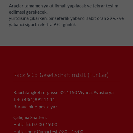
Araçlar tamamen yakıt ikmali yapılacak ve tekrar teslim
edilmesi gerekecek.
yurtdisina çikarken, bir seferlik yabanci sabit oran 29 € - ve
yabanci sigorta ekstra 9 € - günlük
Racz & Co. Gesellschaft m.b.H. (FunCar)
Rauchfangkehrergasse 32, 1150 Viyana, Avusturya
Tel: +43(1)892 11 11
Buraya bir e-posta yaz
Çalışma Saatleri:
Hafta İçi: 07:00-19:00
Hafta sonu: Cumartesi 7:30 – 15:00