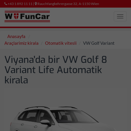
+43 1 892 11 11 |
Rauchfangkehrergasse 32, A-1150 Wien
Toggl
navig
Anasayfa
Araçlarimiz kirala
Otomatik vitesli
VW Golf Variant
Viyana'da bir VW Golf 8
Variant Life Automatik
kirala