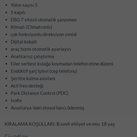
Yolce sayısı 5
5 kapılı
DSG 7 vitesli otomatik şanzıman
Klimalı (Climatronic)
çok fonksiyonlu direksiyon simidi
Dijital kokpit
araç hızını otomatik ayarlayıcı
Anahtarsız çalıştırma
Eller serbest kulağa koymadan telefon etme düzeni
Endüktif şarj işlevi (cep telefonu)
Şeritte kalma asistanı
Acil fren desteği
Park Distance Control (PDC)
Isofix
Avusturya´daki otoyol harcı ödenmiş
KİRALAMA KOŞULLARI: B sınıfı ehliyet ve min. 18 yaş