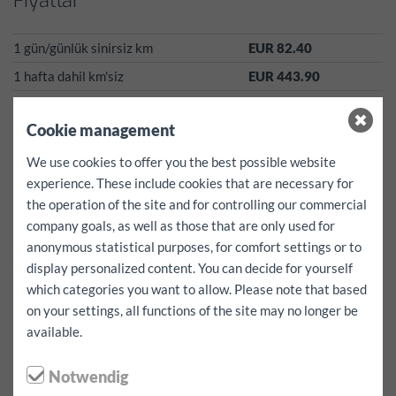
Fiyatlar
1 gün/günlük sinirsiz km
EUR 82.40
1 hafta dahil km'siz
EUR 443.90
4 hafta 4.000 km dahil
EUR 1079.90
Tüm araçlarımız Kasım ayından Nisan ayına kadar kış lastikleri
Cookie management
ile donatılmış! Şu hizmete ek ücreti kesilmez!
We use cookies to offer you the best possible website
experience. These include cookies that are necessary for
Sayfamizda belirtilen fiyatlar her sey dahil fiyatlardir!
Vergiler, sigorta harci, kis lastikleri ücreti, sözlesmelerin Damga
the operation of the site and for controlling our commercial
Vergisi gibi harçlar yukaridaki fiyatlarda dahil!*
company goals, as well as those that are only used for
Bu araç için ilave kilometre EUR 0.50
anonymous statistical purposes, for comfort settings or to
Kaution:
500
EUR
display personalized content. You can decide for yourself
hasar durumunda indirilebilir
0
EUR
which categories you want to allow. Please note that based
Muafiyet yok!
on your settings, all functions of the site may no longer be
available.
Ucretiz hizmetlerimiz:
Navigasyon Cihazi, çocuk koltugu yada
sabitleme kayislari ücretsiz reservasyonu önceden
yapabilirsiniz,
Notwendig
Fakat kullanilabilirlik garantisi verilmez