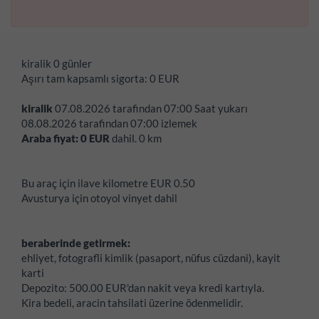
kiralik
0 günler
Aşırı tam kapsamlı sigorta:
0
EUR
kiralik
07.08.2026
tarafindan
07:00
Saat yukarı
08.08.2026
tarafindan
07:00
izlemek
Araba fiyat:
0
EUR
dahil.
0
km
Bu araç için ilave kilometre EUR 0.50
Avusturya için otoyol vinyet dahil
beraberinde getirmek:
ehliyet, fotografli kimlik (pasaport, nüfus cüzdani), kayit
karti
Depozito:
500.00 EUR'dan nakit veya kredi kartıyla.
Kira bedeli, aracin tahsilati üzerine ödenmelidir.