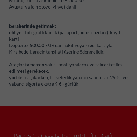
Bu araç için ilave kilometre EUR 0.50
Avusturya için otoyol vinyet dahil
beraberinde getirmek:
ehliyet, fotografli kimlik (pasaport, nüfus cüzdani), kayit
karti
Depozito:
500.00 EUR'dan nakit veya kredi kartıyla.
Kira bedeli, aracin tahsilati üzerine ödenmelidir.
Araçlar tamamen yakıt ikmali yapılacak ve tekrar teslim
edilmesi gerekecek.
yurtdisina çikarken, bir seferlik yabanci sabit oran 29 € - ve
yabanci sigorta ekstra 9 € - günlük
Racz & Co. Gesellschaft m.b.H. (FunCar)