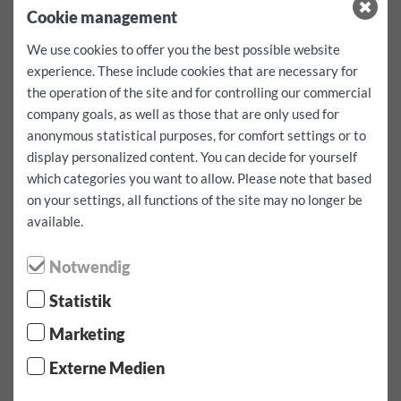
Bu araç için ilave kilometre EUR 0.50
Cookie management
Kaution:
500
EUR
We use cookies to offer you the best possible website
hasar durumunda indirilebilir
0
EUR
Muafiyet yok!
experience. These include cookies that are necessary for
the operation of the site and for controlling our commercial
Ucretiz hizmetlerimiz:
Navigasyon Cihazi, çocuk koltugu yada
company goals, as well as those that are only used for
sabitleme kayislari ücretsiz reservasyonu önceden
anonymous statistical purposes, for comfort settings or to
yapabilirsiniz,
display personalized content. You can decide for yourself
Fakat kullanilabilirlik garantisi verilmez
which categories you want to allow. Please note that based
on your settings, all functions of the site may no longer be
available.
Kiralama süresini / kilometreyi seçin
Notwendig
Alış tarihi:
Statistik
Marketing
Alış zamanı:
Externe Medien
Dönüş tarihi: