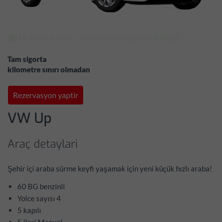
⬤ Hizmete hazir-reservasyon gerekli degil!
Tam sigorta
kilometre sınırı olmadan
Rezervasyon yaptir
VW Up
Araç detaylari
Şehir içi araba sürme keyfi yaşamak için yeni küçük hızlı araba!
60 BG benzinli
Yolce sayısı 4
5 kapılı