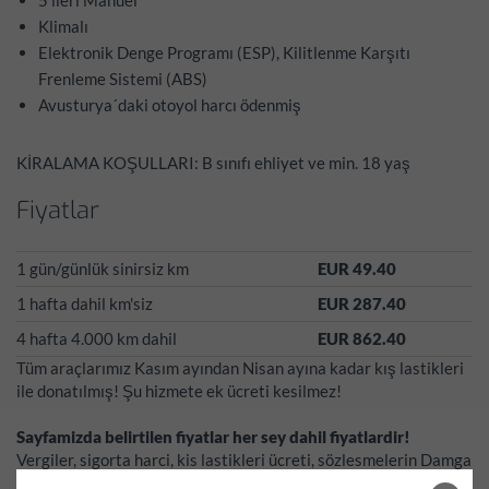
5 ileri Manuel
Klimalı
Elektronik Denge Programı (ESP), Kilitlenme Karşıtı
Frenleme Sistemi (ABS)
Avusturya´daki otoyol harcı ödenmiş
KİRALAMA KOŞULLARI: B sınıfı ehliyet ve min. 18 yaş
Fiyatlar
1 gün/günlük sinirsiz km
EUR 49.40
1 hafta dahil km'siz
EUR 287.40
4 hafta 4.000 km dahil
EUR 862.40
Tüm araçlarımız Kasım ayından Nisan ayına kadar kış lastikleri
ile donatılmış! Şu hizmete ek ücreti kesilmez!
Sayfamizda belirtilen fiyatlar her sey dahil fiyatlardir!
Vergiler, sigorta harci, kis lastikleri ücreti, sözlesmelerin Damga
Vergisi gibi harçlar yukaridaki fiyatlarda dahil!*