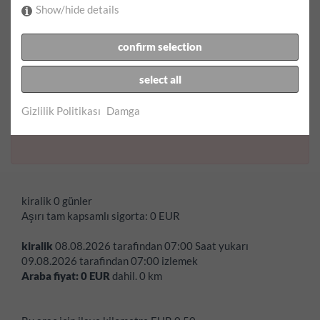
Show/hide details
confirm selection
Dönüş zamanı:
select all
Hata:
Araçlarin Cumartesi günü saat 08.00'den itibaren
Gizlilik Politikası
Damga
kaldirilmasi mümkündür!
kiralik
0 günler
Aşırı tam kapsamlı sigorta:
0
EUR
kiralik
08.08.2026
tarafindan
07:00
Saat yukarı
09.08.2026
tarafindan
07:00
izlemek
Araba fiyat:
0
EUR
dahil.
0
km