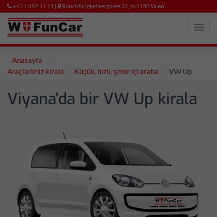
+43 1 892 11 11 |
Rauchfangkehrergasse 32, A-1150 Wien
Toggl
navig
Anasayfa
Araçlarimiz kirala
Küçük, hızlı, şehir içi araba
VW Up
Viyana'da bir VW Up kirala