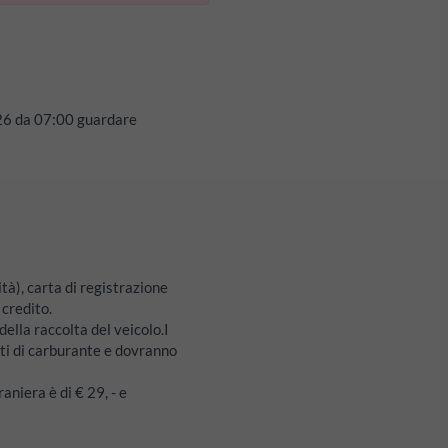
26
da
07:00
guardare
tà), carta di registrazione
 credito.
ella raccolta del veicolo.I
ti di carburante e dovranno
raniera è di € 29, - e