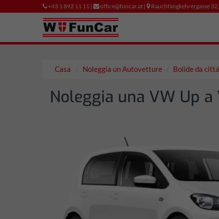
+43 1 892 11 11 |
office@funcar.at |
Rauchfangkehrergasse 32
Casa
Noleggia un Autovetture
Bolide da citt
Noleggia una VW Up a 