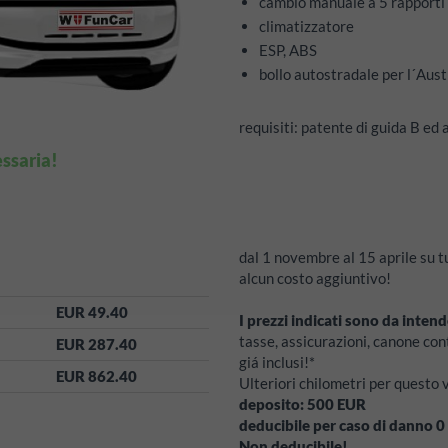
cambio manuale a 5 rapporti
climatizzatore
ESP, ABS
bollo autostradale per l´Aust
requisiti: patente di guida B ed
ssaria!
dal 1 novembre al 15 aprile su t
alcun costo aggiuntivo!
EUR 49.40
I prezzi indicati sono da intend
tasse, assicurazioni, canone con
EUR 287.40
giá inclusi!*
EUR 862.40
Ulteriori chilometri per questo
deposito:
500
EUR
deducibile per caso di danno
0
Non deducibile!