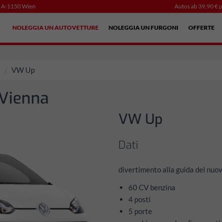
, A-1150 Wien
Autos ab 39,90 € p
NOLEGGIA UN AUTOVETTURE
NOLEGGIA UN FURGONI
OFFERTE
á
VW Up
Vienna
VW Up
Dati
divertimento alla guida del nuov
60 CV benzina
4 posti
5 porte