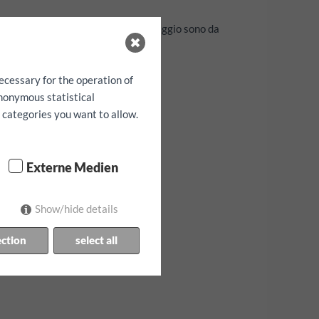
iolini per bambini e chighie di fissaggio sono da
e alla disponibilitá.
tuttavia garantita.
ecessary for the operation of
anonymous statistical
h categories you want to allow.
Externe Medien
Show/hide details
ection
select all