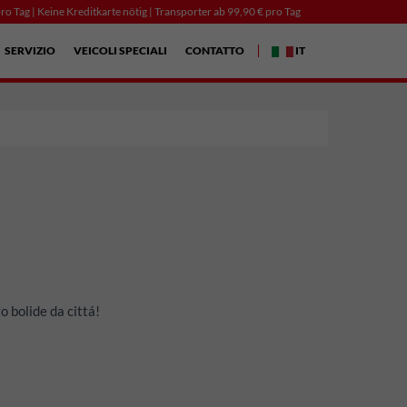
ro Tag | Keine Kreditkarte nötig | Transporter ab 99,90 € pro Tag
SERVIZIO
VEICOLI SPECIALI
CONTATTO
IT
o bolide da cittá!