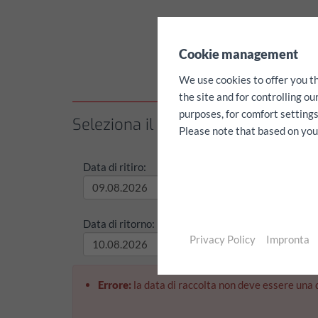
✖
Cookie management
We use cookies to offer you t
the site and for controlling o
purposes, for comfort settings
Seleziona il periodo di noleggio /
Please note that based on your 
Data di ritiro:
Tempo di
Data di ritorno:
Tempo di
Privacy Policy
Impronta
Errore:
la data di raccolta non deve essere una