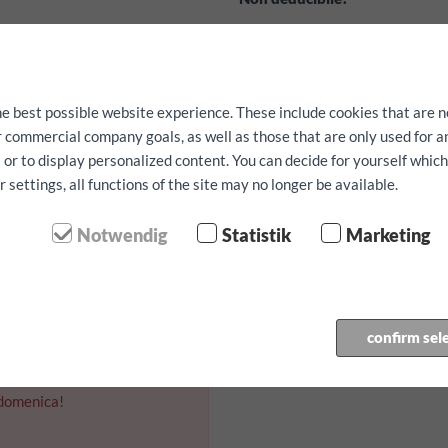
servizi gratuiti:
navigatore, segg
prenotare anticipatamente in bas
La disponibilitá non puó essere 
he best possible website experience. These include cookies that are n
ur commercial company goals, as well as those that are only used for 
 or to display personalized content. You can decide for yourself whic
 chilometro
settings, all functions of the site may no longer be available.
Notwendig
Statistik
Marketing
 ritiro:
 ritorno:
confirm sel
 domenica!