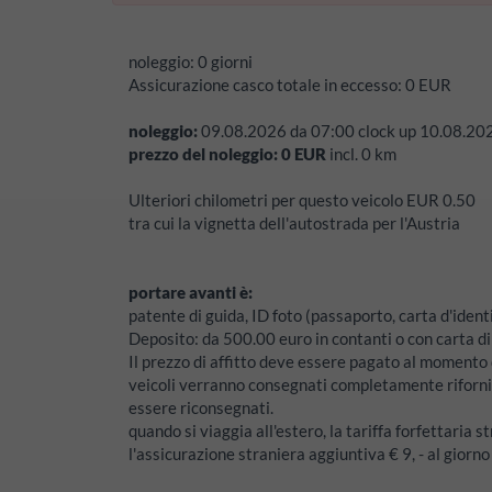
noleggio:
0 giorni
Assicurazione casco totale in eccesso:
0
EUR
noleggio:
09.08.2026
da
07:00
clock up
10.08.20
prezzo del noleggio:
0
EUR
incl.
0
km
Ulteriori chilometri per questo veicolo EUR 0.50
tra cui la vignetta dell'autostrada per l'Austria
portare avanti è:
patente di guida, ID foto (passaporto, carta d'identi
Deposito:
da 500.00 euro in contanti o con carta di
Il prezzo di affitto deve essere pagato al momento d
veicoli verranno consegnati completamente riforni
essere riconsegnati.
quando si viaggia all'estero, la tariffa forfettaria st
l'assicurazione straniera aggiuntiva € 9, - al giorno