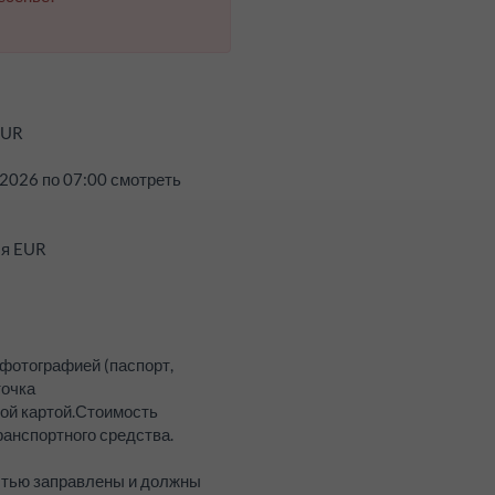
UR
.2026
по
07:00
смотреть
ля EUR
 фотографией (паспорт,
точка
ой картой.
Стоимость
анспортного средства.
стью заправлены и должны