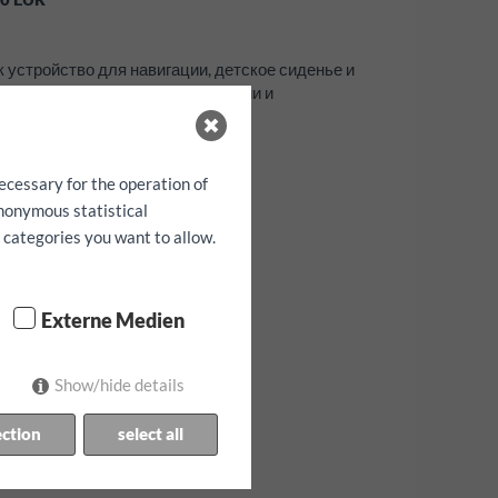
к устройство для навигации, детское сиденье и
абронировать только при наличии и
ecessary for the operation of
anonymous statistical
h categories you want to allow.
Externe Medien
Show/hide details
ection
select all