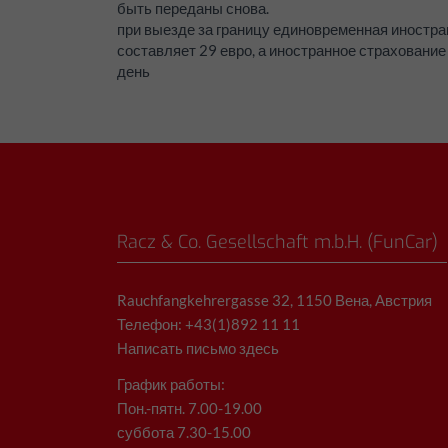
быть переданы снова.
при выезде за границу единовременная иностр
составляет 29 евро, а иностранное страхование 
день
Racz & Co. Gesellschaft m.b.H. (FunCar)
Rauchfangkehrergasse 32, 1150 Вена, Австрия
Телефон: +43(1)892 11 11
Написать письмо здесь
График работы:
Пон.-пятн. 7.00-19.00
суббота 7.30-15.00