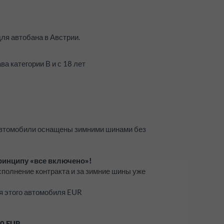
для автобана в Австрии.
а категории В и с 18 лет
 автомобили оснащены зимними шинами без
ринципу «все включено»!
исполнение контракта и за зимние шины уже
я этого автомобиля EUR
0
EUR