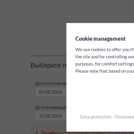
✖
Cookie management
We use cookies to offer you t
the site and for controlling o
Выберите период аренды / килом
purposes, for comfort settings
Please note that based on your 
Дата получения:
Время 
Дата возвращения:
Время в
Data protection - Полити
Ошибка:
дата сбора не должна быть в воскр