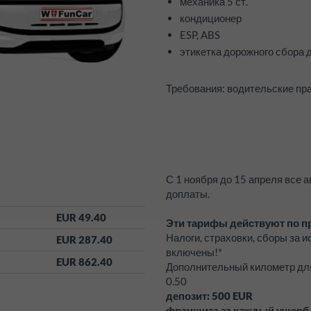
механика 5 ст.
кондиционер
ESP, ABS
этикетка дорожного сбора 
Требования: водительские прав
С 1 ноября до 15 апреля все
доплаты.
EUR 49.40
Эти тарифы действуют по п
Налоги, страховки, сборы за 
EUR 287.40
включены!*
EUR 862.40
Дополнительный километр дл
0.50
депозит:
500
EUR
франшиза за каждый ущерб