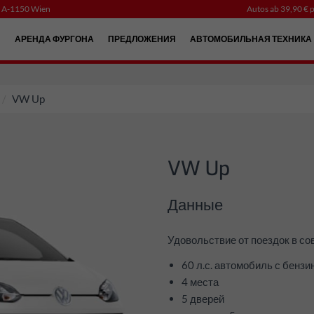
, A-1150 Wien
Autos ab 39,90 € p
Й
АРЕНДА ФУРГОНА
ПРЕДЛОЖЕНИЯ
АВТОМОБИЛЬНАЯ ТЕХНИКА
VW Up
VW Up
Данные
Удовольствие от поездок в с
60 л.с. автомобиль с бенз
4 места
5 дверей