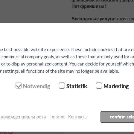
Нет франшизы!
Бесплатные услуги:
такие ка
ремень для крепления можно з
предварительно.
Наличие не гарантируется.
he best possible website experience. These include cookies that are n
ur commercial company goals, as well as those that are only used for 
етр
 or to display personalized content. You can decide for yourself whic
settings, all functions of the site may no longer be available.
получения:
Notwendig
Statistik
Marketing
озврата:
ка конфиденциальности
Imprint - Контакты
confirm sel
есенье!