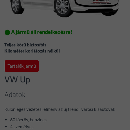
⬤ A jármü áll rendelkezésre!
Teljes körű biztosítás
Kilométer korlátozás nélkül
Tartalék jármű
VW Up
Adatok
Különleges vezetési élmény az új trendi, városi kisautóval!
60 lóerős, benzines
4 személyes