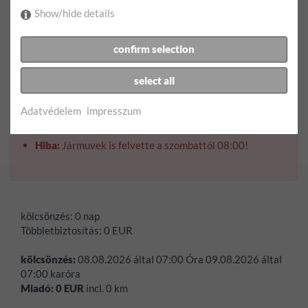
Show/hide details
Visszatérés dátuma:
confirm selection
select all
Visszatérési idő:
Adatvédelem
impresszum
Hiba:
Jármuvek is felvette a szombattól 08:00!
kölcsönzés:
0 nap
Többletbiztosítás:
0
EUR
kölcsönzés:
08.08.2026
által
07:00
Óra
09.08.2026
által
07:00
karóra
Miadó:
0
EUR
incl.
0
km