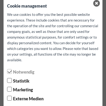
A feltüntetett összegek már tartalmazzák az adókat, a
Cookie management
szerződéskötési díjat, illetve a téli gumik költségét!*
További kilométert Jármű EUR 0.50
We use cookies to offer you the best possible website
letét:
500
EUR
experience. These include cookies that are necessary for
levonható károkonként
0
EUR
the operation of the site and for controlling our commercial
Nincs önrész!
company goals, as well as those that are only used for
Térítésmentes szolgáltatások:
Navigációs rendszer,
anonymous statistical purposes, for comfort settings or to
gyermekülések és rögzítő övek csak elérhetőség függvényében,
display personalized content. You can decide for yourself
előzetesen foglalhatóak a járműhöz.
which categories you want to allow. Please note that based
Elérhetőségük nem garantálható!
on your settings, all functions of the site may no longer be
available.
Válassza ki a bérleti időszakot /
Notwendig
kilométert
Statistik
Felvétel dátuma:
Marketing
Externe Medien
Felvételi idő: