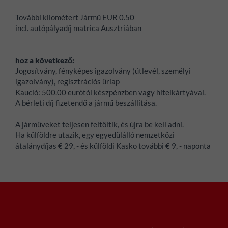
További kilométert Jármű EUR 0.50
incl. autópályadíj matrica Ausztriában
hoz a következő:
Jogosítvány, fényképes igazolvány (útlevél, személyi
igazolvány), regisztrációs űrlap
Kaució:
500.00 eurótól készpénzben vagy hitelkártyával.
A bérleti díj fizetendő a jármű beszállítása.
A járműveket teljesen feltöltik, és újra be kell adni.
Ha külföldre utazik, egy egyedülálló nemzetközi
átalánydíjas € 29, - és külföldi Kasko további € 9, - naponta