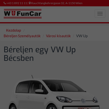
+43 1 892 11 11 |
Rauchfangkehrergasse 32, A-1150 Wien
Toggl
navig
Kezdolap
Béreljen Személyautók
Városi kisautók
VW Up
Béreljen egy VW Up
Bécsben