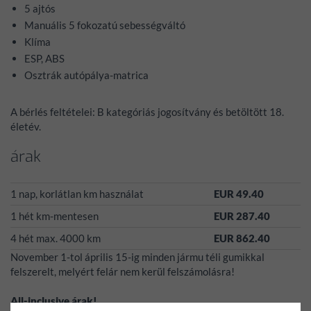
5 ajtós
Manuális 5 fokozatú sebességváltó
Klíma
ESP, ABS
Osztrák autópálya-matrica
A bérlés feltételei: B kategóriás jogosítvány és betöltött 18.
életév.
árak
1 nap, korlátlan km használat
EUR 49.40
1 hét km-mentesen
EUR 287.40
4 hét max. 4000 km
EUR 862.40
November 1-tol április 15-ig minden jármu téli gumikkal
felszerelt, melyért felár nem kerül felszámolásra!
All-inclusive árak!