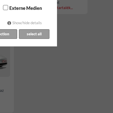
díjat és biztosításokat
Externe Medien
Mercedes Benz Vito tartalék...
Show/hide details
ection
select all
 az