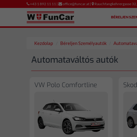
+43 1 892 11 11 |
office@funcar.at |
Rauchfangkehrergasse 32
BÉRELJEN SZ
Kezdolap
Béreljen Személyautók
Automatavá
Automataváltós autók
VW Polo Comfortline
Skod