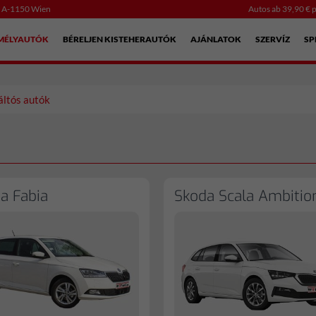
, A-1150 Wien
Autos ab 39,90 € p
EMÉLYAUTÓK
BÉRELJEN KISTEHERAUTÓK
AJÁNLATOK
SZERVÍZ
SP
ltós autók
a Fabia
Skoda Scala Ambitio