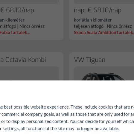
 € 68.10/nap
napi € 68.10/nap
lan kilométer
korlátlan kilométer
en átfogó | Nincs önrész
teljesen átfogó | Nincs önrész
abia tartalék...
Skoda Scala Ambition tartalék..
a Octavia Kombi
VW Tiguan
he best possible website experience. These include cookies that are n
ur commercial company goals, as well as those that are only used for 
 € 82.40/nap
napi € 157.40/nap
 or to display personalized content. You can decide for yourself whic
settings, all functions of the site may no longer be available.
lan kilométer
korlátlan kilométer