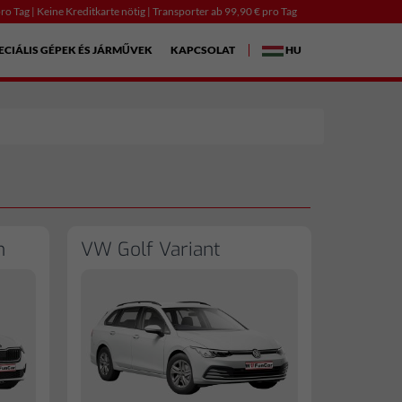
ro Tag | Keine Kreditkarte nötig | Transporter ab 99,90 € pro Tag
ECIÁLIS GÉPEK ÉS JÁRMŰVEK
KAPCSOLAT
HU
n
VW Golf Variant