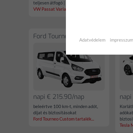
teljesen átfogó | Nincs önrész
teljes
VW Passat Variant tartalék...
Skoda 
Ford Tourneo Custom
Tesl
Adatvédelem
impresszu
napi € 215.90/nap
napi
beleértve 100 km-t, minden adót,
Korlát
díjat és biztosításokat
adókat,
Ford Tourneo Custom tartalék...
biztos
Tesla M