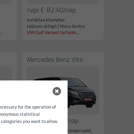
napi € 82.40/nap
korlátlan kilométer
teljesen átfogó | Nincs önrész
.
VW Golf Variant tartalék...
Mercedes Benz Vito
ecessary for the operation of
anonymous statistical
napi € 215.90/nap
h categories you want to allow.
beleértve 100 km-t, minden adót,