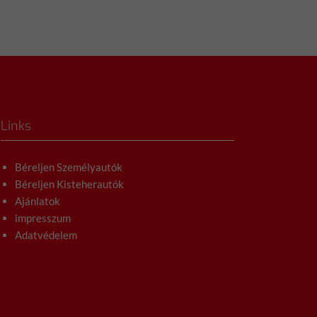
Links
Béreljen Személyautók
Béreljen Kisteherautók
Ajánlatok
impresszum
Adatvédelem