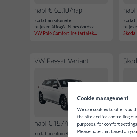
napi € 63.10/nap
napi
korlátlan kilométer
korlát
teljesen átfogó | Nincs önrész
teljes
VW Polo Comfortline tartalék...
Skoda F
VW Passat Variant
Skod
✖
Cookie management
We use cookies to offer you t
the site and for controlling o
napi € 157.40/nap
napi
purposes, for comfort settings
Please note that based on your 
korlátlan kilométer
korlát