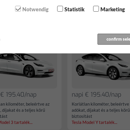
en átfogó | Nincs önrész
teljesen átfogó | Nincs önrész
Notwendig
Statistik
Marketing
Octavia Kombi tartalék...
VW Tiguan tartalék...
a Model 3
Tesla Model Y
m
confirm sel
 € 195.40/nap
napi € 195.40/nap
lan kilométer, beleértve az
Korlátlan kilométer, beleértve
 díjakat és a teljes körű
adókat, díjakat és a teljes körű
ítást
biztosítást
odel 3 tartalék...
Tesla Model Y tartalék...