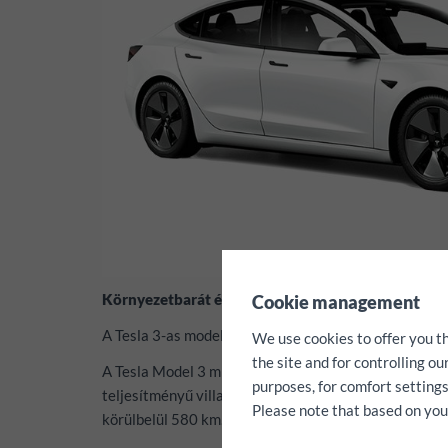
✖
Környezetbarát és csendes menet közben a FunCar
Cookie management
A Tesla 3-as modellje elindítja elektromos járműpar
We use cookies to offer you t
the site and for controlling o
A Tesla Model 3 mindössze 4,4 másodperc alatt gyors
purposes, for comfort settings
teljesítményű villanymotornak köszönhetően, amelyn
Please note that based on your 
körülbelül 580 km.