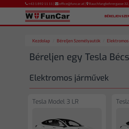
+43 1 892 11 11 |
office@funcar.at |
Rauchfangkehrergasse 32
BÉRELJEN SZ
Kezdolap
Béreljen Személyautók
Elektromos
Béreljen egy Tesla Bécs
Elektromos járművek
Tesla Model 3 LR
Tesl