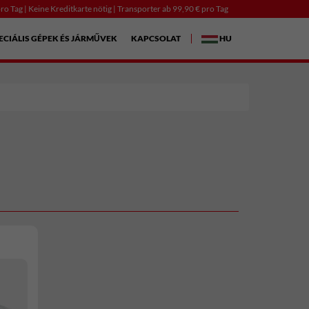
ro Tag | Keine Kreditkarte nötig | Transporter ab 99,90 € pro Tag
ECIÁLIS GÉPEK ÉS JÁRMŰVEK
KAPCSOLAT
HU