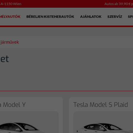
, A-1150 Wien
Autos ab 39,90 € p
EMÉLYAUTÓK
BÉRELJEN KISTEHERAUTÓK
AJÁNLATOK
SZERVÍZ
SP
 járművek
et
a Model Y
Tesla Model S Plaid