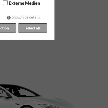
Externe Medien
Show/hide details
r
ection
select all