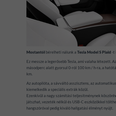
Mostantól
bérelheti nálunk a
Tesla Model S Plaid
-t 
Ez messze a legerősebb Tesla, ami valaha létezett. A
másodperc alatt gyorsul 0-ról 100 km / h-ra, a hatót
km.
Az autopilóta, a sávváltó asszisztens, az automatiku
kiemelkedik a speciális extrák közül.
Ezenkívül a nagy számítási teljesítménynek köszönh
játszhat, vezeték nélkül és
USB
-C eszközökkel tölth
hangszóróval pedig kiváló hallgatási élményt nyújt.