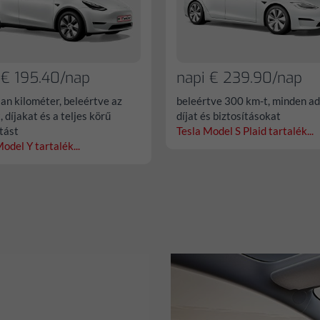
 € 195.40/nap
napi € 239.90/nap
lan kilométer, beleértve az
beleértve 300 km-t, minden ad
 díjakat és a teljes körű
díjat és biztosításokat
ítást
Tesla Model S Plaid tartalék...
odel Y tartalék...