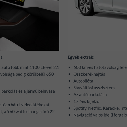
is.
Egyéb extrák:
z autó több mint 1100 LE-vel 2,1
600 km-es hatótávolság fele
ávolsága pedig körülbelül 650
Összkerékhajtás
Autopilóta
Sávváltási asszisztens
s parkolás és a jármű behívása
Az autó parkolása
17 ”-es kijelző
etően hátul videojátékokat
Spotify, Netflix, Karaoke, I
et, a 960 wattos hangszóró 22
Navigáció valós idejű forgal