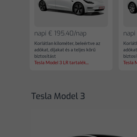
napi € 195.40/nap
napi
Korlátlan kilométer, beleértve az
Korlát
adókat, díjakat és a teljes körű
adókat,
biztosítást
biztos
Tesla Model 3 LR tartalék...
Tesla M
Tesla Model 3