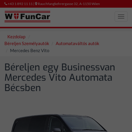
+43 1 892 11 11 |
Rauchfangkehrergasse 32, A-1150 Wien
Toggl
navig
Kezdolap
Béreljen Személyautók
Automataváltós autók
Mercedes Benz Vito
Béreljen egy Businessvan
Mercedes Vito Automata
Bécsben