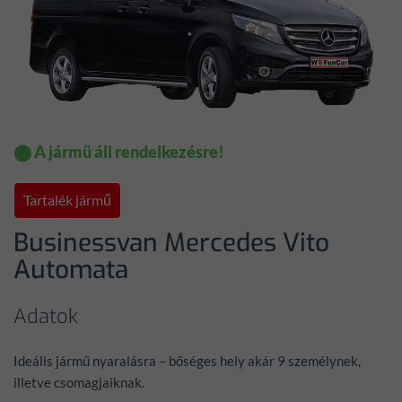
⬤ A jármü áll rendelkezésre!
Tartalék jármű
Businessvan Mercedes Vito
Automata
Adatok
Ideális jármű nyaralásra – bőséges hely akár 9 személynek,
illetve csomagjaiknak.