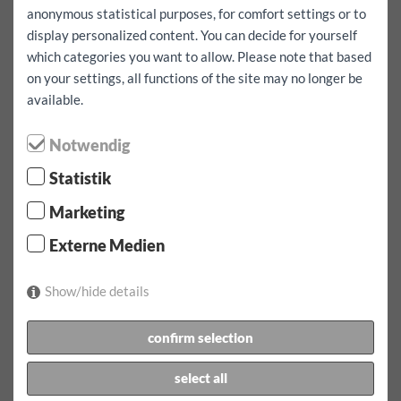
anonymous statistical purposes, for comfort settings or to
Teljes foglalás ingyenes kilométerekkel együtt
igen
display personalized content. You can decide for yourself
Azt akarom, hogy külföldre menjen
igen
which categories you want to allow. Please note that based
on your settings, all functions of the site may no longer be
kölcsönzés:
1 nap
available.
Többletbiztosítás:
1000
EUR
Notwendig
kölcsönzés:
07.08.2026
által
07:00
Óra
08.08.2026
által
07:00
karóra
Statistik
Miadó:
215.9
EUR
incl.
100
km
Marketing
foglalás megerősítéséhez
Externe Medien
1 x díjszabás 1 nap naponta incl. 100 km 215.90 EUR
További kilométert Jármű EUR 0.60
Show/hide details
incl. autópályadíj matrica Ausztriában
confirm selection
hoz a következő:
select all
Jogosítvány, fényképes igazolvány (útlevél, személyi
igazolvány), regisztrációs űrlap