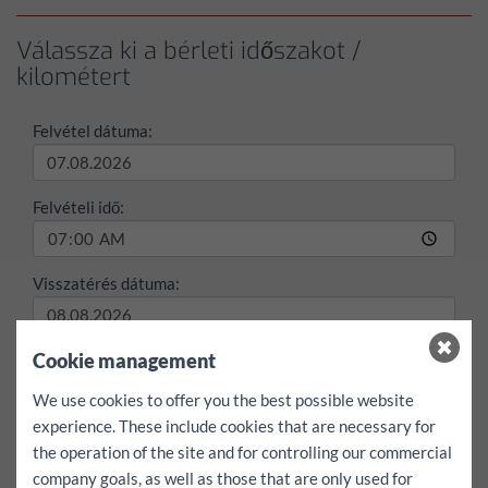
Válassza ki a bérleti időszakot /
kilométert
Felvétel dátuma:
Felvételi idő:
Visszatérés dátuma:
Cookie management
Visszatérési idő:
We use cookies to offer you the best possible website
experience. These include cookies that are necessary for
max./nap
the operation of the site and for controlling our commercial
100 km
200 km
ingyenes
company goals, as well as those that are only used for