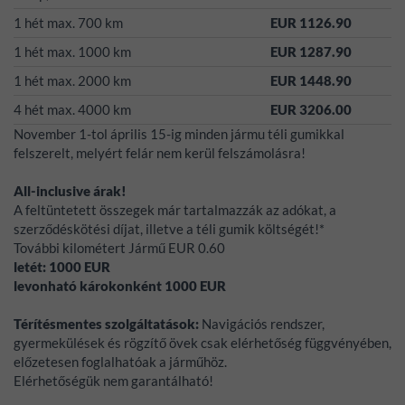
1 hét max. 700 km
EUR 1126.90
1 hét max. 1000 km
EUR 1287.90
1 hét max. 2000 km
EUR 1448.90
4 hét max. 4000 km
EUR 3206.00
November 1-tol április 15-ig minden jármu téli gumikkal
felszerelt, melyért felár nem kerül felszámolásra!
All-inclusive árak!
A feltüntetett összegek már tartalmazzák az adókat, a
szerződéskötési díjat, illetve a téli gumik költségét!*
További kilométert Jármű EUR 0.60
letét:
1000
EUR
levonható károkonként
1000
EUR
Térítésmentes szolgáltatások:
Navigációs rendszer,
gyermekülések és rögzítő övek csak elérhetőség függvényében,
előzetesen foglalhatóak a járműhöz.
Elérhetőségük nem garantálható!