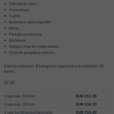
136 lóerős, dízel
9 személyes
5 ajtós
Automata sebességváltó
Klíma
Parkoló asszisztens
Bőrülések
Tolóajtó a bal és a jobb oldalon
Osztrák autópálya-matrica
A bérlés feltételei: B kategóriás jogosítvány és betöltött 18.
életév.
árak
1 nap max. 100 km
EUR 215.90
1 nap max. 200 km
EUR 236.10
1 nap, korlátlan km használat
EUR 310.40