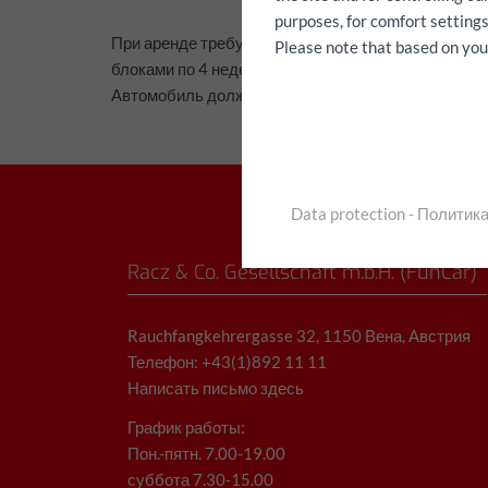
purposes, for comfort settings
При аренде требуется внести указанный депозит 
Please note that based on your 
блоками по 4 недели. Возврат средств за досрочн
Автомобиль должен быть возвращен с полным ба
Data protection - Полити
Racz & Co. Gesellschaft m.b.H. (FunCar)
Rauchfangkehrergasse 32, 1150 Вена, Австрия
Телефон: +43(1)892 11 11
Написать письмо здесь
График работы:
Пон.-пятн. 7.00-19.00
суббота 7.30-15.00