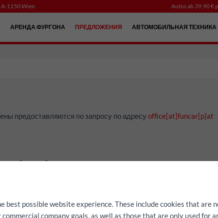
, A-1150 Wien
Autos ab 39,90 € p
Й
АРЕНДА ФУРГОНА
ПРЕДЛОЖЕНИЯ
АВТОМОБИЛЬНАЯ ТЕХНИКА
 Цены предоставляются по запросу по адресу
office[at]funcar[p]at
раховой случай
трии
he best possible website experience. These include cookies that are n
ur commercial company goals, as well as those that are only used for 