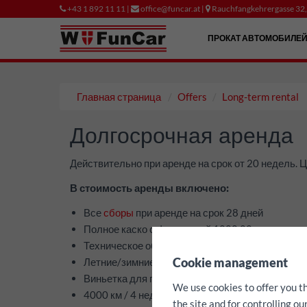
+43 1 892 11 11 |
office@funcar.at |
Rauchfangkehrergasse 32
ПРОКАТ АВТОМОБИЛЕ
Главная страница
Offers
Long-term rental
Долгосрочная аренда
Действительно при аренде на срок от 20 недель.
В стоимость аренды включено:
Все
сборы
при аренде на срок 28 дней
Полное каско с франшизой 1000,00 евро за ст
Техническое обслуживание и ремонт
✖
Cookie management
Летние/зимние шины
Виньетка для проезда по автомагистралям Авс
We use cookies to offer you t
4000 км / 4 недели
the site and for controlling o