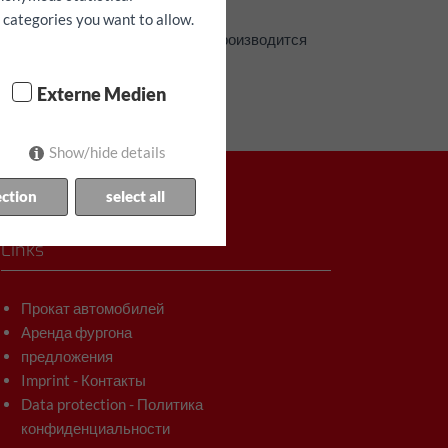
h categories you want to allow.
 составляет 20 недель, оплата производится
здок по Австрии.
Externe Medien
Show/hide details
ection
select all
Links
Прокат автомобилей
Аренда фургона
предложения
Imprint - Контакты
Data protection - Политика
конфиденциальности