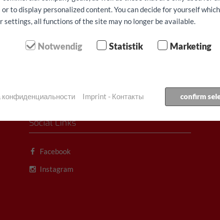
 or to display personalized content. You can decide for yourself whic
и арендную плату за первые 4 недели. Минимальный срок аренды
settings, all functions of the site may no longer be available.
ый возврат не производится. Цены действительны только для пое
ком топлива.
Notwendig
Statistik
Marketing
ка конфиденциальности
Imprint - Контакты
confirm sel
Social Links
Facebook
Instagram