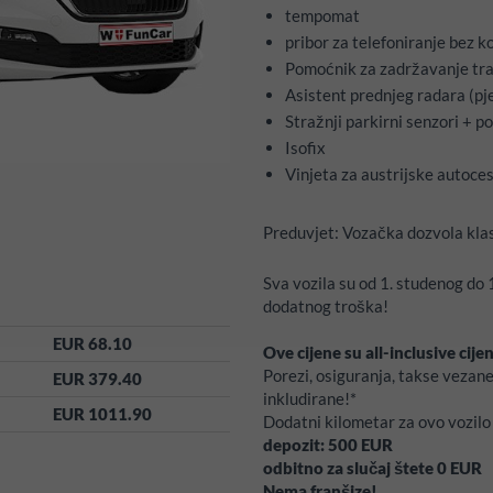
tempomat
pribor za telefoniranje bez k
Pomoćnik za zadržavanje tr
Asistent prednjeg radara (pj
Stražnji parkirni senzori + 
Isofix
Vinjeta za austrijske autoce
Preduvjet: Vozačka dozvola klas
Sva vozila su od 1. studenog d
dodatnog troška!
EUR 68.10
Ove cijene su all-inclusive cije
Porezi, osiguranja, takse vezan
EUR 379.40
inkludirane!*
EUR 1011.90
Dodatni kilometar za ovo vozil
depozit:
500
EUR
odbitno za slučaj štete
0
EUR
Nema franšize!