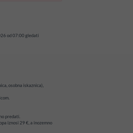
026
od
07:00
gledati
ica, osobna iskaznica),
icom.
bno predati.
opa iznosi 29 €, a inozemno