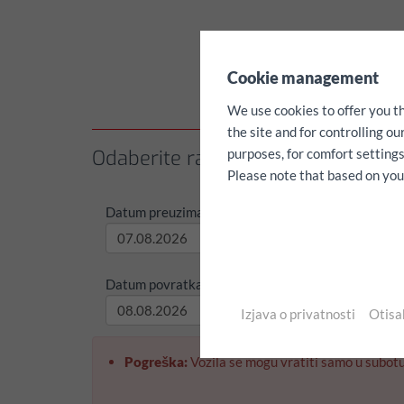
✖
Cookie management
We use cookies to offer you t
the site and for controlling o
Odaberite razdoblje najma / kilom
purposes, for comfort settings
Please note that based on your 
Datum preuzimanja:
Vrijeme
Datum povratka:
Vrijeme
Izjava o privatnosti
Otisa
Pogreška:
Vozila se mogu vratiti samo u subotu