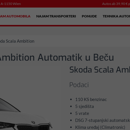
, A-1150 Wien
Autos ab 39,90 € p
JAM AUTOMOBILA
NAJAM TRANSPORTERI
PONUDE
TEHNIKA AUTO
da Scala Ambition
Ambition Automatik u Beču
Skoda Scala Am
Podaci
110 KS benzinac
5 sjedišta
5 vrate
DSG 7-stupanjski automatsk
Klima uređaj (Climatronic)