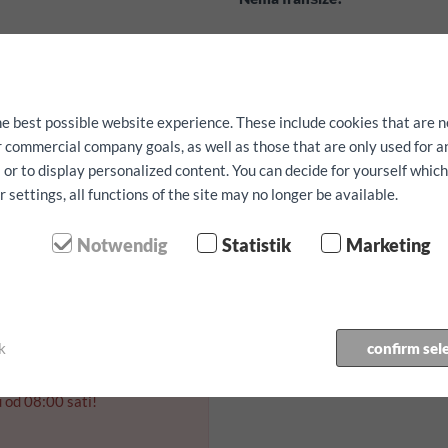
Besplatne usluge:
kao navigacij
pričvršćivanje istih se mogu una
Raspoloživost nije garantirana!
he best possible website experience. These include cookies that are n
ur commercial company goals, as well as those that are only used for 
etar
 or to display personalized content. You can decide for yourself whic
settings, all functions of the site may no longer be available.
 preuzimanja:
Notwendig
Statistik
Marketing
 povratka:
k
confirm sel
 od 08:00 sati!