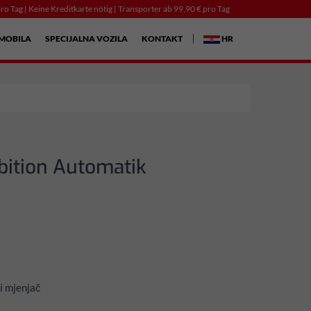
ro Tag | Keine Kreditkarte nötig | Transporter ab 99,90 € pro Tag
MOBILA
SPECIJALNA VOZILA
KONTAKT
HR
bition Automatik
i mjenjač