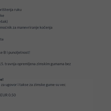
orištenja ruku
ake
ešak)
pomoćnik za manevriranje kočenja
ste
e B i punoljetnost!
o 15. travnja opremljena zimskim gumama bez
ne!
e za ugovor i takse za zimske gume su vec
o EUR 0.50