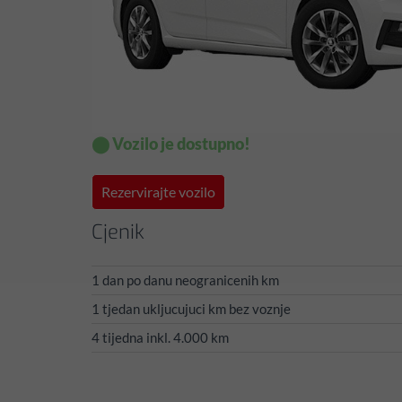
⬤ Vozilo je dostupno!
Rezervirajte vozilo
Cjenik
1 dan po danu neogranicenih km
1 tjedan ukljucujuci km bez voznje
4 tijedna inkl. 4.000 km