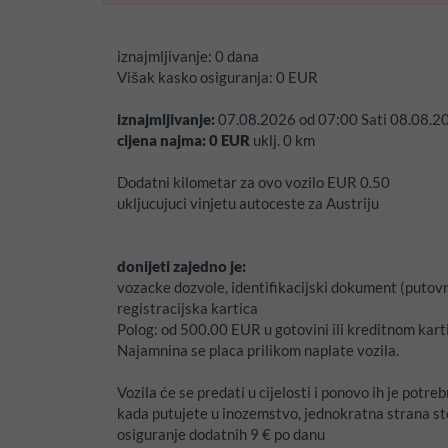
iznajmljivanje:
0 dana
Višak kasko osiguranja:
0
EUR
iznajmljivanje:
07.08.2026
od
07:00
Sati
08.08.2
cijena najma:
0
EUR
uklj.
0
km
Dodatni kilometar za ovo vozilo EUR 0.50
ukljucujuci vinjetu autoceste za Austriju
donijeti zajedno je:
vozacke dozvole, identifikacijski dokument (putovn
registracijska kartica
Polog:
od 500.00 EUR u gotovini ili kreditnom kart
Najamnina se placa prilikom naplate vozila.
Vozila će se predati u cijelosti i ponovo ih je potre
kada putujete u inozemstvo, jednokratna strana st
osiguranje dodatnih 9 € po danu