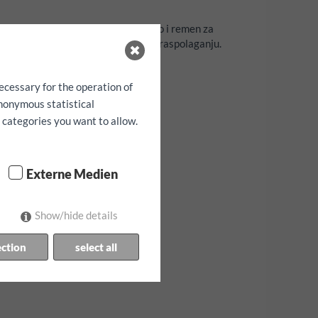
a, sigurnosne sjedalice za djecu kao i remen za
prijed rezervirati ukoliko stoje na raspolaganju.
ecessary for the operation of
anonymous statistical
h categories you want to allow.
Externe Medien
Show/hide details
ection
select all