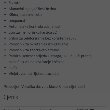
5 vrate
Manuelni mjenjač šest brzina
Klima je automatska
tempomat
Automatska kontrola udaljenosti
utor za memorijsku karticu SD
pribor za telefoniranje bez korištenja ruku
Pomoćnik za okretanje i izbjegavanje
Pomoćnik za zadržavanje trake
Parkirni senzor sprijeda + straga, uključujući prednji
pomoćnik za manevriranje kočnice
Isofix
Vinjeta za austrijske autoceste
Preduvjet: Vozačka dozvola klase B i punoljetnost!
Cjenik