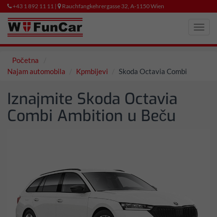
+43 1 892 11 11 |
Rauchfangkehrergasse 32, A-1150 Wien
Toggl
navig
Početna
Najam automobila
Kpmbijevi
Skoda Octavia Combi
Iznajmite Skoda Octavia
Combi Ambition u Beču