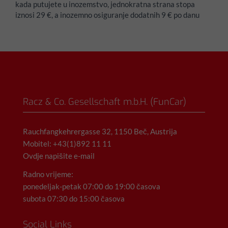
kada putujete u inozemstvo, jednokratna strana stopa
iznosi 29 €, a inozemno osiguranje dodatnih 9 € po danu
Racz & Co. Gesellschaft m.b.H. (FunCar)
Rauchfangkehrergasse 32, 1150 Beč, Austrija
Mobitel: +43(1)892 11 11
Ovdje napišite e-mail
Radno vrijeme:
ponedeljak-petak 07:00 do 19:00 časova
subota 07:30 do 15:00 časova
Social Links