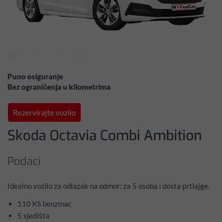
⬤ Vozilo je dostupno!
Puno osiguranje
Bez ograničenja u kilometrima
Rezervirajte vozilo
Skoda Octavia Combi Ambition
Podaci
Idealno vozilo za odlazak na odmor; za 5 osoba i dosta prtlajge.
110 KS benzinac
5 sjedišta