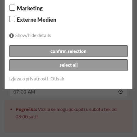
Odaberite razdoblje najma / kilometar
Marketing
Datum preuzimanja:
Externe Medien
Show/hide details
Vrijeme preuzimanja:
confirm selection
Datum povratka:
select all
Izjava o privatnosti
Otisak
Vrijeme povratka:
Pogreška:
Vozila se mogu pokupiti u subotu tek od
08:00 sati!