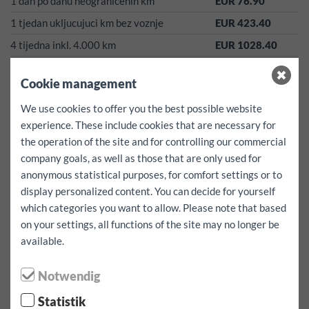
1 dan po danu neogranicenih km
EUR 76.90
1 tjedan ukljucujuci km bez voznje
EUR 423.40
4 tijedna inkl. 4.000 km
EUR 1028.40
Sva vozila su od 1. studenog do 15. travnja opremljena zimskim
gumama bez dodatnog troška!
Cookie management
Ove cijene su all-inclusive cijene!
We use cookies to offer you the best possible website
Porezi, osiguranja, takse vezane za ugovor i takse za zimske
experience. These include cookies that are necessary for
gume su vec inkludirane!*
the operation of the site and for controlling our commercial
Dodatni kilometar za ovo vozilo EUR 0.50
company goals, as well as those that are only used for
depozit:
500
EUR
anonymous statistical purposes, for comfort settings or to
odbitno za slučaj štete
0
EUR
display personalized content. You can decide for yourself
Nema franšize!
which categories you want to allow. Please note that based
Besplatne usluge:
kao navigacija, sigurnosne sjedalice za djecu
on your settings, all functions of the site may no longer be
kao i remen za pričvršćivanje istih se mogu unaprijed
available.
rezervirati ukoliko stoje na raspolaganju.
Raspoloživost nije garantirana!
Notwendig
Statistik