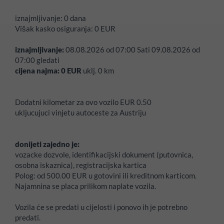
iznajmljivanje:
0 dana
Višak kasko osiguranja:
0
EUR
iznajmljivanje:
08.08.2026
od
07:00
Sati
09.08.2026
od
07:00
gledati
cijena najma:
0
EUR
uklj.
0
km
Dodatni kilometar za ovo vozilo EUR 0.50
ukljucujuci vinjetu autoceste za Austriju
donijeti zajedno je:
vozacke dozvole, identifikacijski dokument (putovnica,
osobna iskaznica), registracijska kartica
Polog:
od 500.00 EUR u gotovini ili kreditnom karticom.
Najamnina se placa prilikom naplate vozila.
Vozila će se predati u cijelosti i ponovo ih je potrebno
predati.