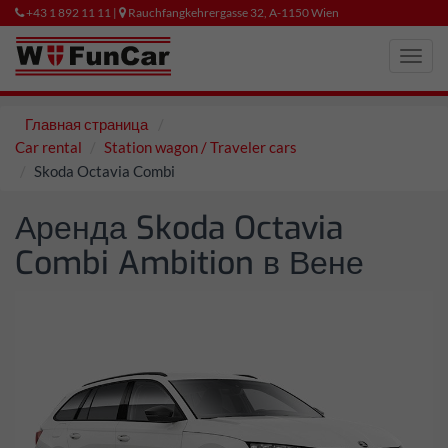
+43 1 892 11 11 |
Rauchfangkehrergasse 32, A-1150 Wien
Toggl
navig
Главная страница
Car rental
Station wagon / Traveler cars
Skoda Octavia Combi
Аренда Skoda Octavia
Combi Ambition в Вене