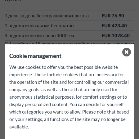
1 день за день без ограничения проката
EUR 76.90
1 неделя включая км-бесплатно
EUR 423.40
4 неделя включительно 4000 км
EUR 1028.40
С 1 ноября до 15 апреля все автомобили оснащены зимними
шинами без доплаты.
Cookie management
Эти тарифы действуют по принципу «все включено»!
We use cookies to offer you the best possible website
Налоги, страховки, сборы за исполнение контракта и за
experience. These include cookies that are necessary for
зимние шины уже включены!*
the operation of the site and for controlling our commercial
Дополнительный километр для этого автомобиля EUR
company goals, as well as those that are only used for
0.50
депозит:
500
EUR
anonymous statistical purposes, for comfort settings or to
франшиза за каждый ущерб
0
EUR
display personalized content. You can decide for yourself
Нет франшизы!
which categories you want to allow. Please note that based
on your settings, all functions of the site may no longer be
Бесплатные услуги:
такие как устройство для навигации,
available.
детское сиденье и ремень для крепления можно
забронировать только при наличии и предварительно.