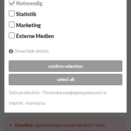
Наличие не гарантируется.
Notwendig
Statistik
Выберите период аренды / километр
Marketing
Externe Medien
Дата получения:
Show/hide details
Время получения:
confirm selection
Дата возвращения:
select all
Data protection - Политика конфиденциальности
Время возврата:
Imprint - Контакты
Ошибка:
транспортные средства могут быть