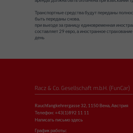
аренды должна быть оплачена при взыскании тр
Транспортные средства будут переданы полно
быть переданы снова.
при выезде за границу единовременная иностр
составляет 29 евро, а иностранное страхование 
день
Racz & Co. Gesellschaft m.b.H. (FunCar)
Rauchfangkehrergasse 32, 1150 Вена, Австрия
Телефон: +43(1)892 11 11
Написать письмо здесь
График работы: