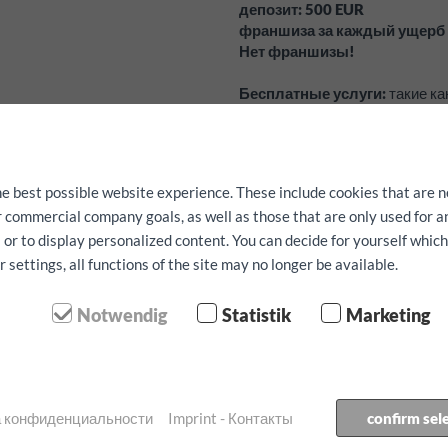
депозит:
500
EUR
франшиза за каждый ущерб
Нет франшизы!
Бесплатные услуги:
такие ка
ремень для крепления можно з
предварительно.
Наличие не гарантируется.
he best possible website experience. These include cookies that are n
ur commercial company goals, as well as those that are only used for 
 or to display personalized content. You can decide for yourself whic
етр
settings, all functions of the site may no longer be available.
получения:
Notwendig
Statistik
Marketing
озврата:
ка конфиденциальности
Imprint - Контакты
confirm sel