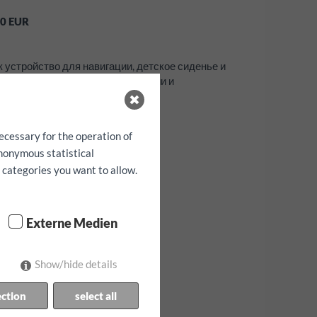
0
EUR
к устройство для навигации, детское сиденье и
абронировать только при наличии и
ecessary for the operation of
anonymous statistical
h categories you want to allow.
Externe Medien
Show/hide details
ection
select all