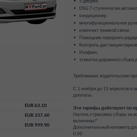
5 дверей
DSG 7-ступенчатая автома
кондиционер
многофункциональное руле
комплект громкой связи
Помощник переднего радар
Контроль дистанции парков
Изофикс
этикетка дорожного сбора 
Требования: водительские прав
С 1 ноября до 15 апреля все
доплаты.
EUR 63.10
Эти тарифы действуют по п
Налоги, страховки, сборы за 
EUR 337.40
включены!*
EUR 999.90
Дополнительный километр дл
0.50