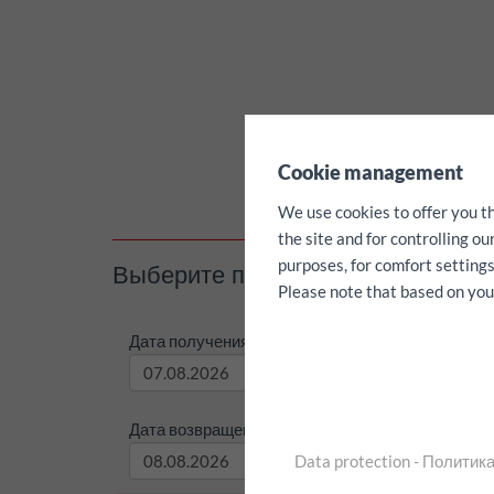
✖
Cookie management
We use cookies to offer you t
the site and for controlling o
purposes, for comfort settings
Выберите период аренды / килом
Please note that based on your 
Дата получения:
Время 
Дата возвращения:
Время в
Data protection - Полити