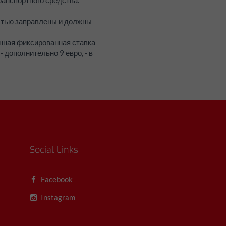
анспортного средства.
стью заправлены и должны
анная фиксированная ставка
- дополнительно 9 евро, - в
Social Links
Facebook
Instagram