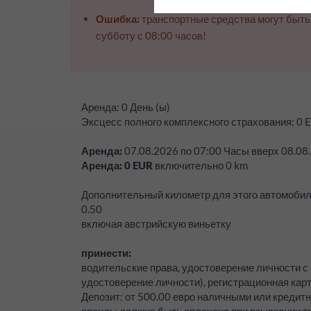
Ошибка:
транспортные средства могут быть
субботу с 08:00 часов!
Аренда:
0 День (ы)
Эксцесс полного комплексного страхования:
0
E
Аренда:
07.08.2026
по
07:00
Часы вверх
08.08
Аренда:
0
EUR
включительно
0
km
Дополнительный километр для этого автомоби
0.50
включая австрийскую виньетку
принести:
водительские права, удостоверение личности с
удостоверение личности), регистрационная кар
Депозит:
от 500.00 евро наличными или кредитн