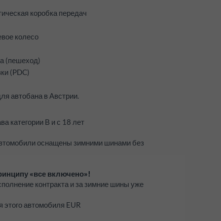
тическая коробка передач
вое колесо
а (пешеход)
ки (PDC)
для автобана в Австрии.
а категории В и с 18 лет
 автомобили оснащены зимними шинами без
ринципу «все включено»!
исполнение контракта и за зимние шины уже
я этого автомобиля EUR