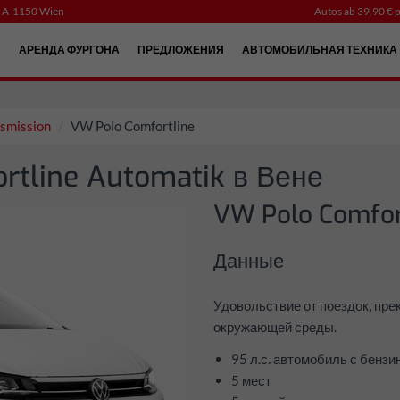
, A-1150 Wien
Autos ab 39,90 € p
Й
АРЕНДА ФУРГОНА
ПРЕДЛОЖЕНИЯ
АВТОМОБИЛЬНАЯ ТЕХНИКА
smission
VW Polo Comfortline
tline Automatik в Вене
VW Polo Comfor
Данные
Удовольствие от поездок, пре
окружающей среды.
95 л.с. автомобиль с бенз
5 мест