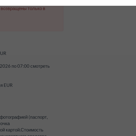
 возвращены только в
UR
.2026
по
07:00
смотреть
ля EUR
 фотографией (паспорт,
точка
ой картой.
Стоимость