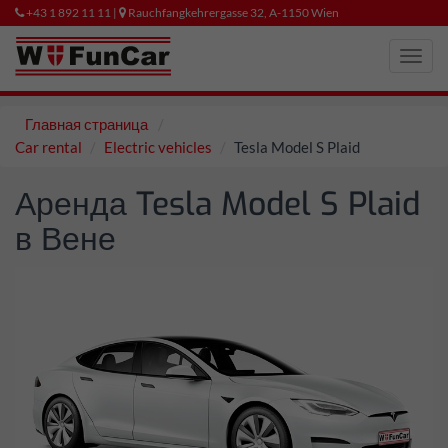
+43 1 892 11 11 |
Rauchfangkehrergasse 32, A-1150 Wien
Toggl
navig
Главная страница
Car rental
Electric vehicles
Tesla Model S Plaid
Аренда Tesla Model S Plaid
в Вене