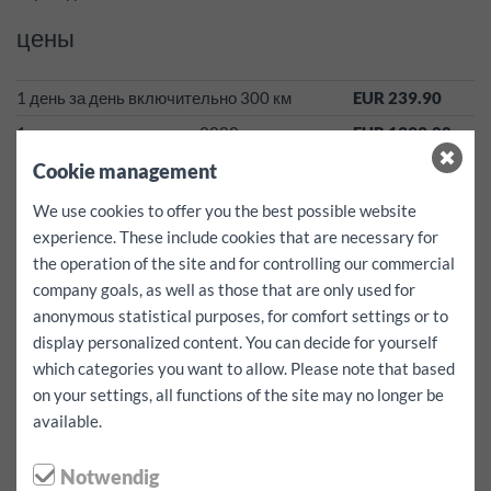
цены
1 день за день включительно 300 км
EUR 239.90
1 неделя включительно 2000 км
EUR 1393.00
4 неделя включительно 4000 км
EUR 4893.00
Cookie management
С 1 ноября до 15 апреля все автомобили оснащены зимними
We use cookies to offer you the best possible website
шинами без доплаты.
experience. These include cookies that are necessary for
the operation of the site and for controlling our commercial
Эти тарифы действуют по принципу «все включено»!
company goals, as well as those that are only used for
Налоги, страховки, сборы за исполнение контракта и за
зимние шины уже включены!*
anonymous statistical purposes, for comfort settings or to
Дополнительный километр для этого автомобиля EUR
display personalized content. You can decide for yourself
0.75 за км
which categories you want to allow. Please note that based
депозит: 2500.00 EUR
on your settings, all functions of the site may no longer be
франшиза за каждый ущерб 2500.00 EUR
available.
Возможна франшиза до 500.00 EUR на 50.00 EUR / день.
Бесплатные услуги:
Доступность детских кресел и
Notwendig