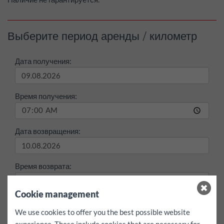
Выберите период аренды / километр
Дата получения:
Время получения:
Дата возвращения:
Время возврата:
Cookie management
максимум / День
150 km
свободный
We use cookies to offer you the best possible website
experience. These include cookies that are necessary for