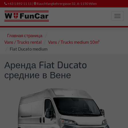
+43 1 892 11 11 |
Rauchfangkehrergasse 32, A-1150 Wien
Toggl
navig
Главная страница
Vans / Trucks rental
Vans / Trucks medium 10m³
Fiat Ducato medium
Аренда Fiat Ducato
средние в Вене