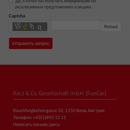
Да, я хотел бы получать информацию об
эксклюзивных предложениях и акциях.
Captcha
Reload
Racz & Co. Gesellschaft m.b.H. (FunCar)
Rauchfangkehrergasse 32, 1150 Вена, Австрия
Телефон: +43(1)892 11 11
Написать письмо здесь