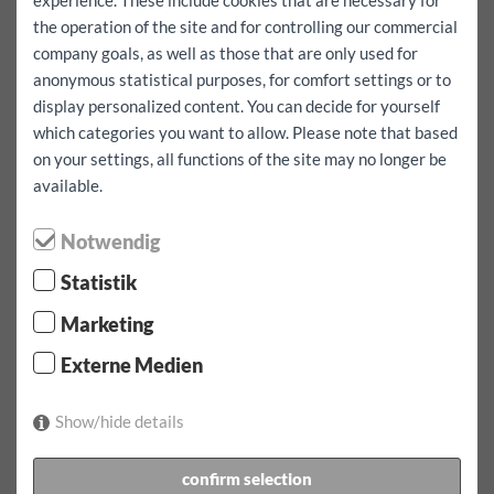
Вся бронь, включая бесплатный пробег, включена в
the operation of the site and for controlling our commercial
стоимость.
да
company goals, as well as those that are only used for
anonymous statistical purposes, for comfort settings or to
Я также хочу уехать за границу
да
display personalized content. You can decide for yourself
which categories you want to allow. Please note that based
Аренда:
Эксцесс полного комплексного страхования:
1000
EUR
on your settings, all functions of the site may no longer be
available.
Аренда:
09.08.2026
по
07:00
Часы вверх
10.08.2026
по
07:00
смотреть
Notwendig
Аренда:
98.9
EUR
включительно
150
km
Statistik
Подтверждение бронирования
Marketing
1 x тариф от 1 дня в день, включая 150 км вокруг 98.90
Externe Medien
EUR
Дополнительный километр для этого автомобиля EUR
Show/hide details
0.50
включая австрийскую виньетку
confirm selection