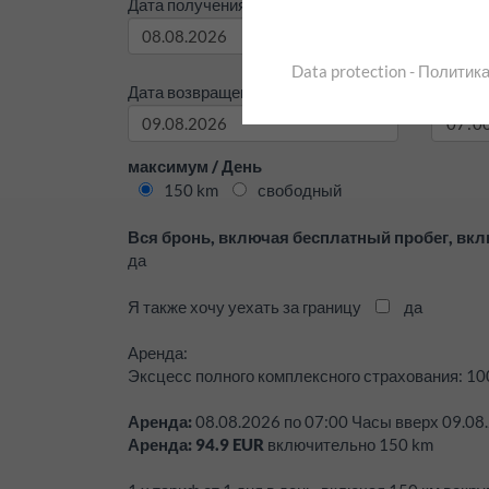
Дата получения:
Время 
Data protection - Полити
Дата возвращения:
Время в
максимум / День
150 km
свободный
Вся бронь, включая бесплатный пробег, вкл
да
Я также хочу уехать за границу
да
Аренда:
Эксцесс полного комплексного страхования:
10
Аренда:
08.08.2026
по
07:00
Часы вверх
09.08
Аренда:
94.9
EUR
включительно
150
km