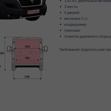
130 л.с. дизельный автомо
3 места
4 дверей
механика 5 ст.
кондиционер
темпомат
этикетка дорожного сбора 
Требования: водительские прав