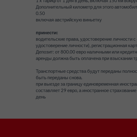
1 x тариф от 1 дня в день, включая 150 км вокру
Дополнительный километр для этого автомоби
0.50
включая австрийскую виньетку
принести:
водительские права, удостоверение личности с
удостоверение личности), регистрационная кар
Депозит:
от 800.00 евро наличными или кредитн
аренды должна быть оплачена при взыскании тр
Транспортные средства будут переданы полно
быть переданы снова.
при выезде за границу единовременная иностр
составляет 29 евро, а иностранное страхование 
день