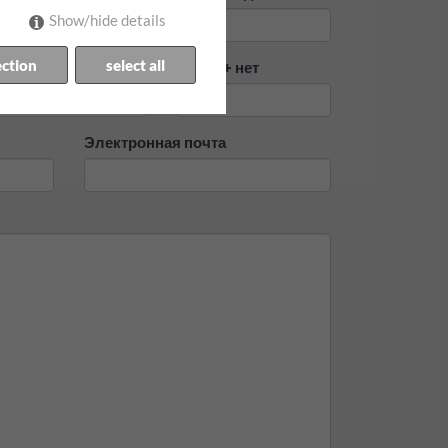
Show/hide details
ection
select all
ород
Улица + нет
Электронная почта