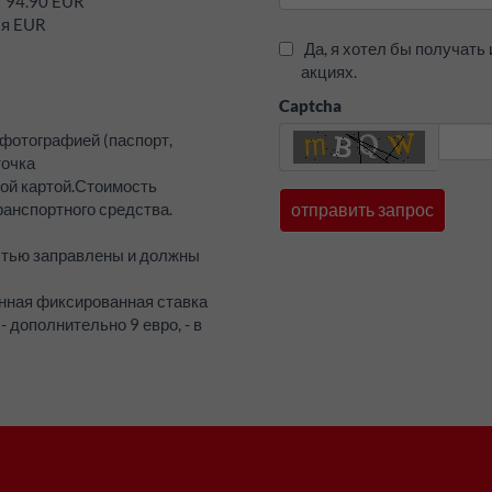
г 94.90 EUR
ля EUR
Да, я хотел бы получат
акциях.
Captcha
 фотографией (паспорт,
точка
ой картой.
Стоимость
анспортного средства.
стью заправлены и должны
анная фиксированная ставка
- дополнительно 9 евро, - в