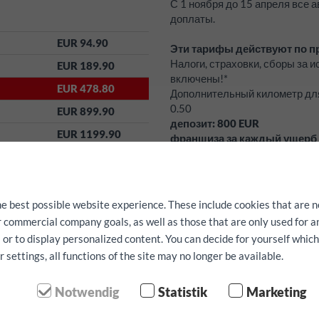
С 1 ноября до 15 апреля все
доплаты.
EUR 94.90
Эти тарифы действуют по п
Налоги, страховки, сборы за 
EUR 189.90
включены!*
EUR 478.80
Дополнительный километр дл
0.50
EUR 899.90
депозит:
800
EUR
EUR 1199.90
франшиза за каждый ущерб
Бесплатные услуги:
такие ка
ремень для крепления можно з
предварительно.
he best possible website experience. These include cookies that are n
Наличие не гарантируется.
ur commercial company goals, as well as those that are only used for 
 or to display personalized content. You can decide for yourself whic
settings, all functions of the site may no longer be available.
етр
Подтверждение бро
Notwendig
Statistik
Marketing
имя