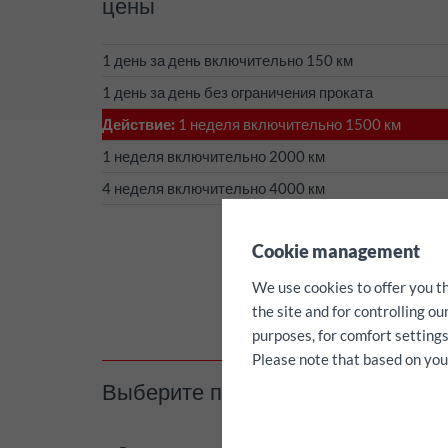
цены
1 день за день включительно 150 км
1 день за день без ограничения проката
Действие:
1 неделя включительно 1500 км
1 неделя включительно 2000 км
4 неделя включительно 4000 км
✖
Cookie management
We use cookies to offer you t
the site and for controlling o
purposes, for comfort settings
Please note that based on your 
Выберите период аренды / килом