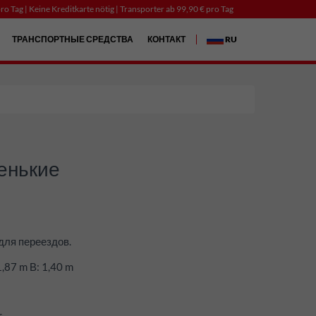
ro Tag | Keine Kreditkarte nötig | Transporter ab 99,90 € pro Tag
ТРАНСПОРТНЫЕ СРЕДСТВА
КОНТАКТ
RU
ленькие
для переездов.
,87 m В: 1,40 m