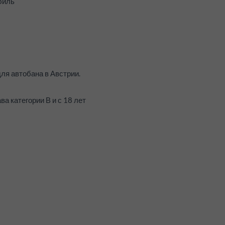
биль
для автобана в Австрии.
а категории В и с 18 лет