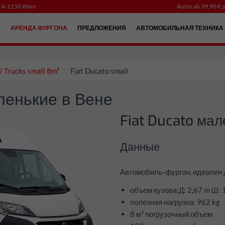
, A-1150 Wien
Autos ab 39,90 € p
Й
АРЕНДА ФУРГОНА
ПРЕДЛОЖЕНИЯ
АВТОМОБИЛЬНАЯ ТЕХНИКА
/ Trucks small 8m³
Fiat Ducato small
ленькие в Вене
Fiat Ducato ма
Данные
Автомобиль-фургон, идеален 
объем кузова:Д: 2,67 m Ш: 1
полезная нагрузка: 962 kg
8 м³ погрузочный объем