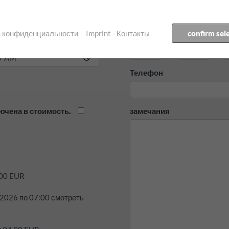
получения:
ка конфиденциальности
Imprint - Контакты
confirm sel
Страна
Страна
Г
озврата:
Телефон
ючена в стоимость.
замечания
00
EUR
.2026
по
07:00
смотреть