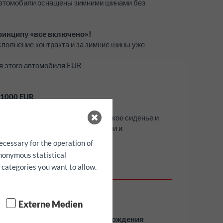
 автомобили оснащены зимними шинами без
ринципу «все включено»!
исполнение контракта и за зимние шины уже
я этого автомобиля EUR
1000
EUR
к устройство для навигации, детское сиденье и
абронировать только при наличии и
ecessary for the operation of
anonymous statistical
h categories you want to allow.
нирования
Externe Medien
фамилия
день рождения