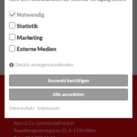
Anfragen bitte schriftlich über das Kontaktformular
Notwendig
Statistik
⬤ Hohe Nachfrage - eingeschränkte Verfügbarkeit!
Marketing
Fahrzeug reservieren
Externe Medien
Details anzeigen/ausblenden
Auswahl bestätigen
Alle auswählen
FunCar
Datenschutz
Impressum
Racz & Co. Gesellschaft m.b.H.
Rauchfangkehrergasse 32, A-1150 Wien