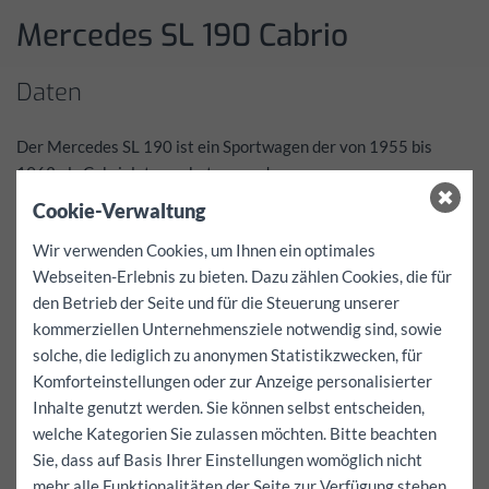
Mercedes SL 190 Cabrio
Daten
Der Mercedes SL 190 ist ein Sportwagen der von 1955 bis
1963 als Cabriolet angeboten wurde.
Er gilt als einer der Traumsportwagen aus den 1950er und war
Cookie-Verwaltung
zu seiner Bauzeit aufgrund seines Preises einer exklusiven
Wir verwenden Cookies, um Ihnen ein optimales
Klientel vorbehalten.
Webseiten-Erlebnis zu bieten. Dazu zählen Cookies, die für
Das Fahrzeug ist seit den späten 90ern Teil der FunCar Familie
den Betrieb der Seite und für die Steuerung unserer
und wurde zwischen 2003 und 2005 komplett restauriert.
kommerziellen Unternehmensziele notwendig sind, sowie
Prominente Besitzer eines 190 SL waren unter anderem: Gina
solche, die lediglich zu anonymen Statistikzwecken, für
Lollobrigida, Grace Kelly, Romy Schneider, Frank Sinatra, Cary
Komforteinstellungen oder zur Anzeige personalisierter
Grant, Alfred Hitchcock, Maureen O’Hara, Zsa Zsa Gabor, Ringo
Inhalte genutzt werden. Sie können selbst entscheiden,
Starr, Toni Sailer und Rosemarie Nitribitt. (Quelle Wikipedia)
welche Kategorien Sie zulassen möchten. Bitte beachten
Preise
Sie, dass auf Basis Ihrer Einstellungen womöglich nicht
mehr alle Funktionalitäten der Seite zur Verfügung stehen.