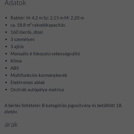
Adatok
Raktér: H: 4,2 m Sz: 2,15 m M: 2,20 m
ca. 18,8 m³ rakodókapacitás
160 lóerős, dízel
3 személyes
3 ajtós
Manuális 6 fokozatú sebességváltó
Klíma
ABS
Multifunkciós kormánykerék
Elektromos ablak
Osztrák autópálya-matrica
A bérlés feltételei: B kategóriás jogosítvány és betöltött 18.
életév.
árak