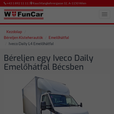
+43 1 892 11 11 |
Rauchfangkehrergasse 32, A-1150 Wien
Toggl
navig
Kezdolap
Béreljen Kisteherautók
Emelőhátfal
Iveco Daily L4 Emelőhátfal
Béreljen egy Iveco Daily
Emelőhátfal Bécsben