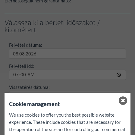
Elérhetőségük nem garantálható!
Válassza ki a bérleti időszakot /
kilométert
Felvétel dátuma:
Felvételi idő:
Visszatérés dátuma:
Cookie management
Visszatérési idő:
We use cookies to offer you the best possible website
experience. These include cookies that are necessary for
max./nap
the operation of the site and for controlling our commercial