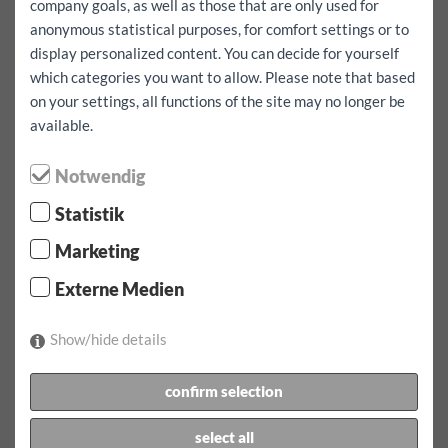
150 km
ingyenes
company goals, as well as those that are only used for
anonymous statistical purposes, for comfort settings or to
Teljes foglalás ingyenes kilométerekkel együtt
igen
display personalized content. You can decide for yourself
which categories you want to allow. Please note that based
Azt akarom, hogy külföldre menjen
igen
on your settings, all functions of the site may no longer be
available.
kölcsönzés:
Többletbiztosítás:
1000
EUR
Notwendig
kölcsönzés:
08.08.2026
által
07:00
Óra
09.08.2026
által
Statistik
07:00
karóra
Miadó:
162.4
EUR
incl.
150
km
Marketing
foglalás megerősítéséhez
Externe Medien
1 x díjszabás 1 nap naponta incl. 150 km 162.40 EUR
Show/hide details
További kilométert Jármű EUR 0.50
incl. autópályadíj matrica Ausztriában
confirm selection
hoz a következő:
select all