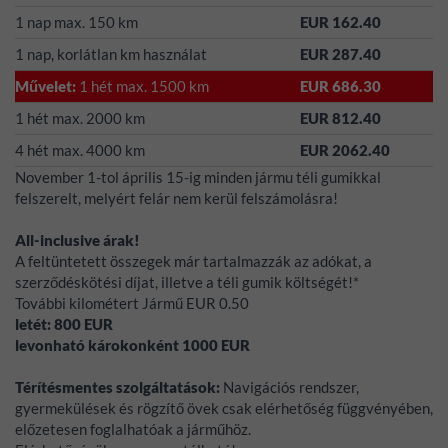
1 nap max. 150 km
EUR 162.40
1 nap, korlátlan km használat
EUR 287.40
Művelet:
1 hét max. 1500 km
EUR 686.30
1 hét max. 2000 km
EUR 812.40
4 hét max. 4000 km
EUR 2062.40
November 1-tol április 15-ig minden jármu téli gumikkal
felszerelt, melyért felár nem kerül felszámolásra!
All-inclusive árak!
A feltüntetett összegek már tartalmazzák az adókat, a
szerződéskötési díjat, illetve a téli gumik költségét!*
További kilométert Jármű EUR 0.50
letét:
800
EUR
levonható károkonként
1000
EUR
Térítésmentes szolgáltatások:
Navigációs rendszer,
gyermekülések és rögzítő övek csak elérhetőség függvényében,
előzetesen foglalhatóak a járműhöz.