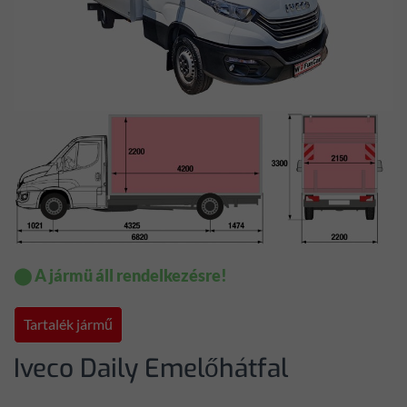
⬤ A jármü áll rendelkezésre!
Tartalék jármű
Iveco Daily Emelőhátfal