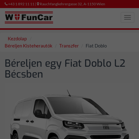
+43 1 892 11 11 |
Rauchfangkehrergasse 32, A-1150 Wien
Toggl
navig
Kezdolap
Béreljen Kisteherautók
Transzfer
Fiat Doblo
Béreljen egy Fiat Doblo L2
Bécsben