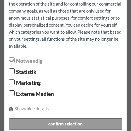
the operation of the site and for controlling our commercial
company goals, as well as those that are only used for
max./nap
anonymous statistical purposes, for comfort settings or to
100 km
200 km
ingyenes
display personalized content. You can decide for yourself
Teljes foglalás ingyenes kilométerekkel együtt
igen
which categories you want to allow. Please note that based
on your settings, all functions of the site may no longer be
Azt akarom, hogy külföldre menjen
igen
available.
kölcsönzés:
1 nap
Notwendig
Többletbiztosítás:
1000
EUR
Statistik
kölcsönzés:
07.08.2026
által
07:00
Óra
08.08.2026
által
07:00
karóra
Marketing
Miadó:
68.9
EUR
incl.
100
km
Externe Medien
foglalás megerősítéséhez
Show/hide details
1 x díjszabás 1 nap naponta incl. 100 km 68.90 EUR
További kilométert Jármű EUR 0.50
confirm selection
incl. autópályadíj matrica Ausztriában