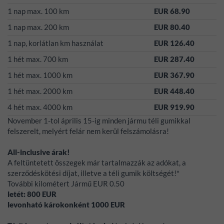
1 nap max. 100 km
EUR 68.90
1 nap max. 200 km
EUR 80.40
1 nap, korlátlan km használat
EUR 126.40
1 hét max. 700 km
EUR 287.40
1 hét max. 1000 km
EUR 367.90
1 hét max. 2000 km
EUR 448.40
4 hét max. 4000 km
EUR 919.90
November 1-tol április 15-ig minden jármu téli gumikkal
felszerelt, melyért felár nem kerül felszámolásra!
All-inclusive árak!
A feltüntetett összegek már tartalmazzák az adókat, a
szerződéskötési díjat, illetve a téli gumik költségét!*
További kilométert Jármű EUR 0.50
letét:
800
EUR
levonható károkonként
1000
EUR