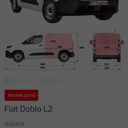
⬤ A jármü áll rendelkezésre!
Tartalék jármű
Fiat Doblo L2
Adatok