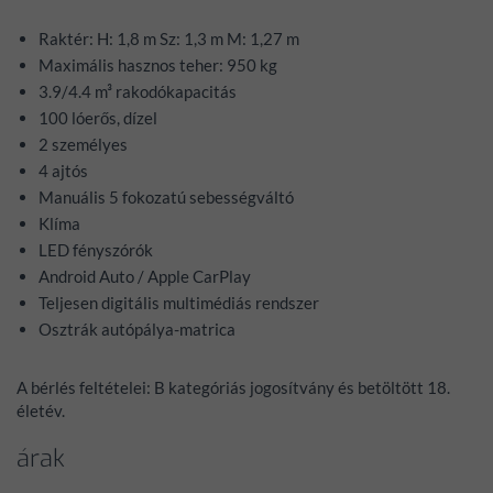
Raktér: H: 1,8 m Sz: 1,3 m M: 1,27 m
Maximális hasznos teher: 950 kg
3.9/4.4 m³ rakodókapacitás
100 lóerős, dízel
2 személyes
4 ajtós
Manuális 5 fokozatú sebességváltó
Klíma
LED fényszórók
Android Auto / Apple CarPlay
Teljesen digitális multimédiás rendszer
Osztrák autópálya-matrica
A bérlés feltételei: B kategóriás jogosítvány és betöltött 18.
életév.
árak