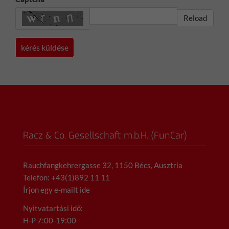
Reload
Racz & Co. Gesellschaft m.b.H. (FunCar)
Rauchfangkehrergasse 32, 1150 Bécs, Ausztria
Telefon: +43(1)892 11 11
Írjon egy e-mailt ide
Nyitvatartási idő:
H-P 7:00-19:00