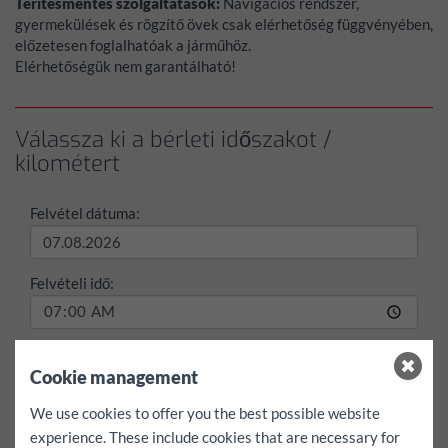
Térítésmentes szolgáltatások:
Navigációs rendszer,
gyermekülések és rögzítő övek csak elérhetőség függvényében,
előzetesen foglalhatóak a járműhöz.
Elérhetőségük nem garantálható!
Válassza ki a bérleti időszakot /
kilométert
Felvétel dátuma:
Felvételi idő:
Visszatérés dátuma:
Cookie management
We use cookies to offer you the best possible website
Visszatérési idő:
experience. These include cookies that are necessary for