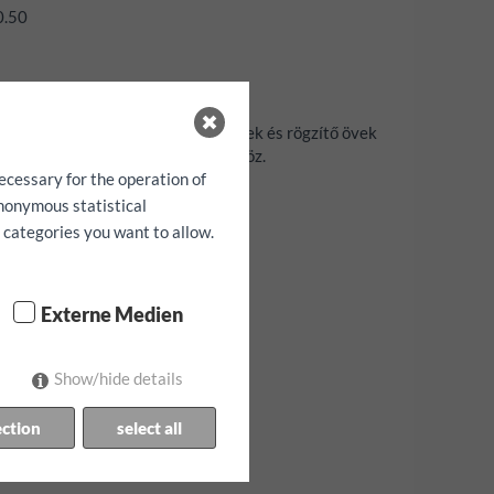
0.50
Navigációs rendszer, gyermekülések és rögzítő övek
 előzetesen foglalhatóak a járműhöz.
ecessary for the operation of
ó!
anonymous statistical
h categories you want to allow.
Externe Medien
Show/hide details
ection
select all