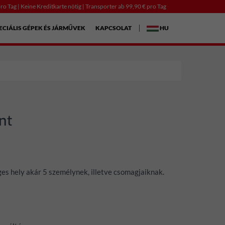
ro Tag | Keine Kreditkarte nötig | Transporter ab 99,90 € pro Tag
ECIÁLIS GÉPEK ÉS JÁRMŰVEK
KAPCSOLAT
HU
nt
ges hely akár 5 személynek, illetve csomagjaiknak.