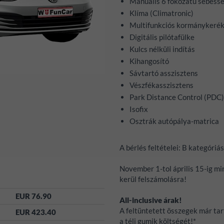
Manuális 6 fokozatú sebess
Klíma (Climatronic)
Multifunkciós kormánykeré
Digitális pilótafülke
Kulcs nélküli indítás
Kihangosító
Sávtartó asszisztens
Vészfékasszisztens
Park Distance Control (PDC)
Isofix
Osztrák autópálya-matrica
A bérlés feltételei: B kategóriás
November 1-tol április 15-ig min
kerül felszámolásra!
EUR 76.90
All-inclusive árak!
A feltüntetett összegek már tart
EUR 423.40
a téli gumik költségét!*