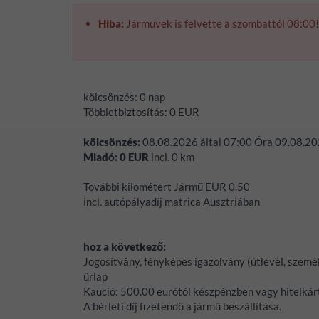
Hiba:
Jármuvek is felvette a szombattól 08:00!
kölcsönzés:
0 nap
Többletbiztosítás:
0
EUR
kölcsönzés:
08.08.2026
által
07:00
Óra
09.08.2
Miadó:
0
EUR
incl.
0
km
További kilométert Jármű EUR 0.50
incl. autópályadíj matrica Ausztriában
hoz a következő:
Jogosítvány, fényképes igazolvány (útlevél, személ
űrlap
Kaució:
500.00 eurótól készpénzben vagy hitelkár
A bérleti díj fizetendő a jármű beszállítása.