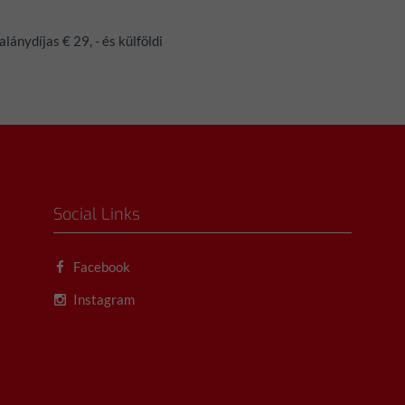
lánydíjas € 29, - és külföldi
Social Links
Facebook
Instagram