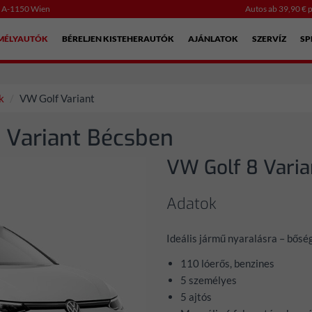
, A-1150 Wien
Autos ab 39,90 € p
EMÉLYAUTÓK
BÉRELJEN KISTEHERAUTÓK
AJÁNLATOK
SZERVÍZ
SP
k
VW Golf Variant
 Variant Bécsben
VW Golf 8 Varia
Adatok
Ideális jármű nyaralásra – bősé
110 lóerős, benzines
5 személyes
5 ajtós