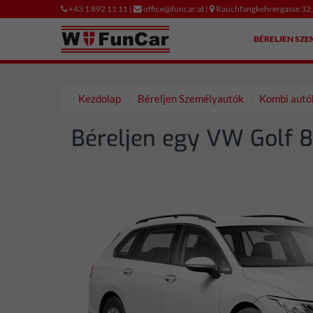
+43 1 892 11 11 |
office@funcar.at |
Rauchfangkehrergasse 32
BÉRELJEN SZ
Kezdolap
Béreljen Személyautók
Kombi autó
Béreljen egy VW Golf 8