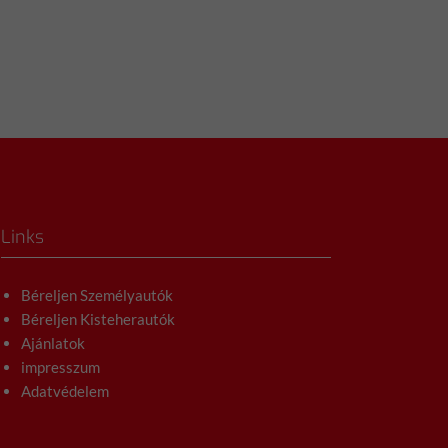
Links
Béreljen Személyautók
Béreljen Kisteherautók
Ajánlatok
impresszum
Adatvédelem