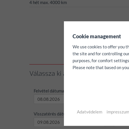
4 hét max. 4000 km
✖
Cookie management
We use cookies to offer you t
the site and for controlling o
purposes, for comfort settings
Please note that based on your 
Válassza ki a bérleti időszakot / k
Felvétel dátuma:
Felvétel
Adatvédelem
impresszu
Visszatérés dátuma:
Visszaté