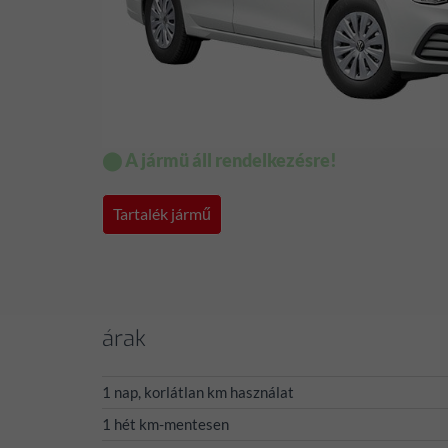
⬤ A jármü áll rendelkezésre!
Tartalék jármű
árak
1 nap, korlátlan km használat
1 hét km-mentesen