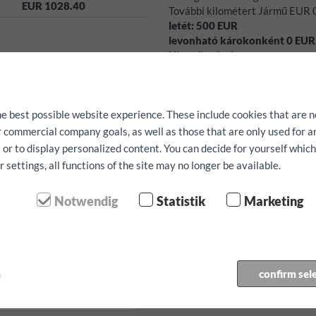
EUR 1028.40
További kilométert Jármű EUR 
letét:
500
EUR
levonható károkonként
0
EUR
Nincs önrész!
Térítésmentes szolgáltatások:
csak elérhetőség függvényében,
he best possible website experience. These include cookies that are n
Elérhetőségük nem garantálhat
ur commercial company goals, as well as those that are only used for 
 or to display personalized content. You can decide for yourself whic
settings, all functions of the site may no longer be available.
ilométert
Notwendig
Statistik
Marketing
i idő:
m
confirm sel
rési idő: