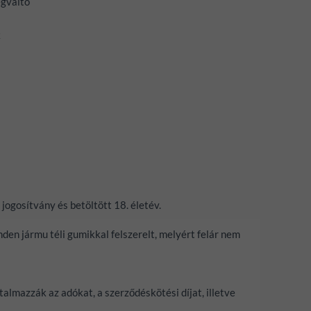
égváltó
k
 jogosítvány és betöltött 18. életév.
den jármu téli gumikkal felszerelt, melyért felár nem
almazzák az adókat, a szerződéskötési díjat, illetve