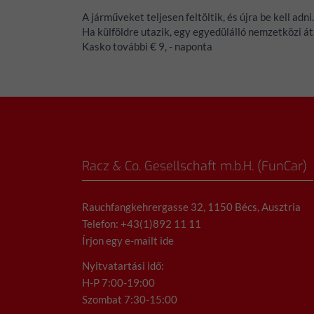
A járműveket teljesen feltöltik, és újra be kell adni.
Ha külföldre utazik, egy egyedülálló nemzetközi áta
Kasko további € 9, - naponta
Racz & Co. Gesellschaft m.b.H. (FunCar)
Rauchfangkehrergasse 32, 1150 Bécs, Ausztria
Telefon: +43(1)892 11 11
Írjon egy e-mailt ide
Nyitvatartási idő:
H-P 7:00-19:00
Szombat 7:30-15:00