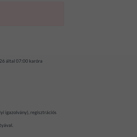
026
által
07:00
karóra
yi igazolvány), regisztrációs
tyával.