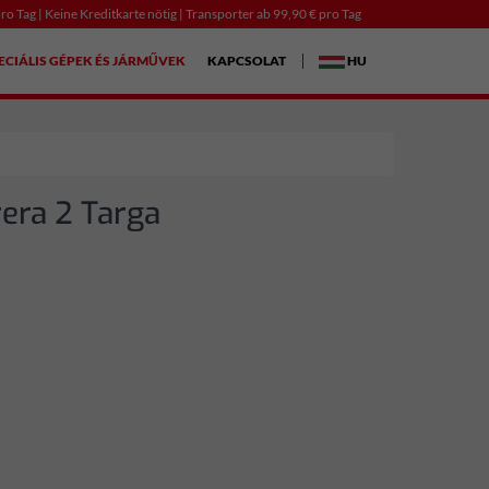
ro Tag | Keine Kreditkarte nötig | Transporter ab 99,90 € pro Tag
ECIÁLIS GÉPEK ÉS JÁRMŰVEK
KAPCSOLAT
HU
rera 2 Targa