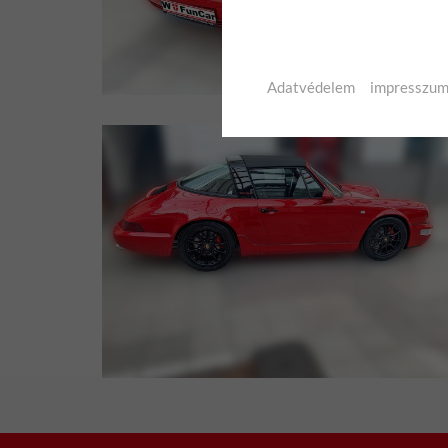
Adatvédelem
impresszu