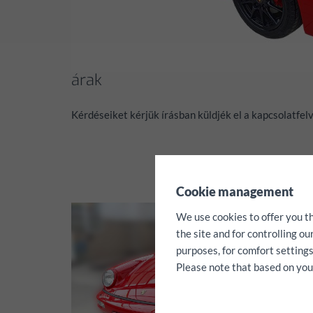
árak
Kérdéseiket kérjük írásban küldjék el a kapcsolatfelv
✖
Cookie management
We use cookies to offer you t
the site and for controlling o
purposes, for comfort settings
Please note that based on your 