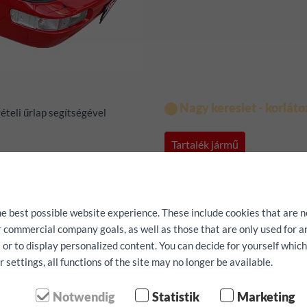
⬤ Nagy kereslet - korláto
ételi űrlap segítségével
Tartalék jármű
he best possible website experience. These include cookies that are n
ur commercial company goals, as well as those that are only used for 
 or to display personalized content. You can decide for yourself whic
settings, all functions of the site may no longer be available.
Notwendig
Statistik
Marketing