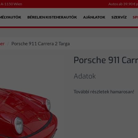
, A-1150 Wien
Autos ab 39,90 € p
EMÉLYAUTÓK
BÉRELJEN KISTEHERAUTÓK
AJÁNLATOK
SZERVÍZ
SP
er
Porsche 911 Carrera 2 Targa
Porsche 911 Car
Adatok
További részletek hamarosan!