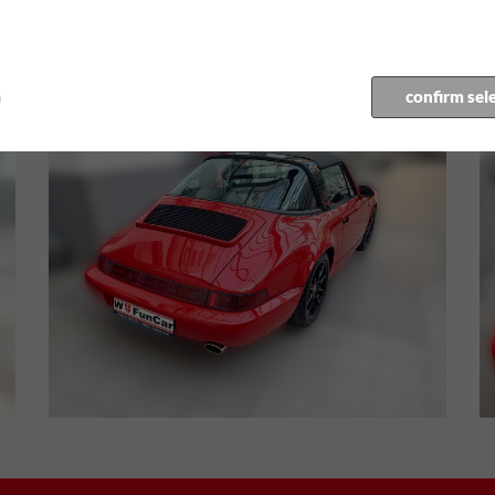
m
confirm sel