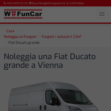
+43 1 892 11 11 |
Rauchfangkehrergasse 32, A-1150 Wien
Toggl
navig
Casa
Noleggia un Furgoni
Furgoni / autocarri 13m³
Fiat Ducato grande
Noleggia una Fiat Ducato
grande a Vienna