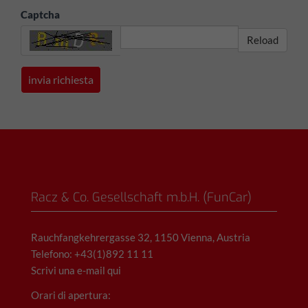
Captcha
Reload
Racz & Co. Gesellschaft m.b.H. (FunCar)
Rauchfangkehrergasse 32, 1150 Vienna, Austria
Telefono: +43(1)892 11 11
Scrivi una e-mail qui
Orari di apertura: