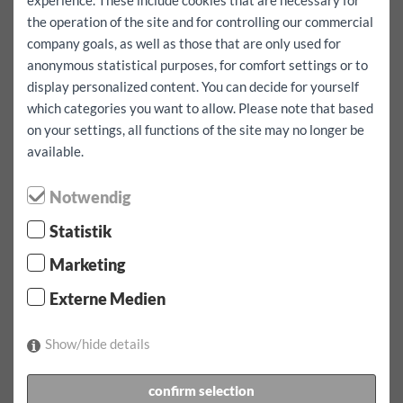
experience. These include cookies that are necessary for
150 km
libero
the operation of the site and for controlling our commercial
Intera prenotazione, incluso chilometraggio gratuito
company goals, as well as those that are only used for
sì
anonymous statistical purposes, for comfort settings or to
display personalized content. You can decide for yourself
Voglio anche andare all'estero
sì
which categories you want to allow. Please note that based
on your settings, all functions of the site may no longer be
noleggio:
available.
Assicurazione casco totale in eccesso:
1000
EUR
noleggio:
09.08.2026
da
07:00
clock up
10.08.2026
da
Notwendig
07:00
guardare
Statistik
prezzo del noleggio:
106.6
EUR
incl.
150
km
Marketing
Conferma prenotazione
Externe Medien
1 x tariffa da 1 giorno al giorno incluso 150 km circa
106.60 EUR
Show/hide details
Ulteriori chilometri per questo veicolo EUR 0.50
tra cui la vignetta dell'autostrada per l'Austria
confirm selection