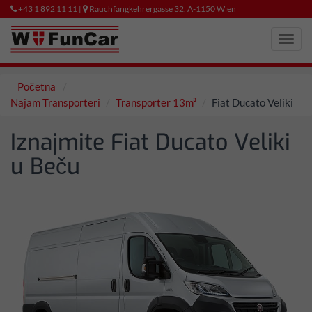
+43 1 892 11 11 |
Rauchfangkehrergasse 32, A-1150 Wien
Toggl
navig
Početna
Najam Transporteri
Transporter 13m³
Fiat Ducato Veliki
Iznajmite Fiat Ducato Veliki
u Beču