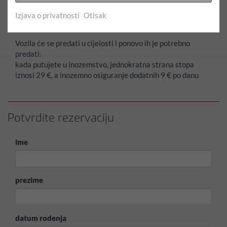
osobna iskaznica), registracijska kartica
Polog:
od 800.00 EUR u gotovini ili kreditnom karticom.
Izjava o privatnosti
Otisak
Najamnina se placa prilikom naplate vozila.
Vozila će se predati u cijelosti i ponovo ih je potrebno
predati.
kada putujete u inozemstvo, jednokratna strana stopa
iznosi 29 €, a inozemno osiguranje dodatnih 9 € po danu
Potvrdite rezervaciju
ime
prezime
datum rodenja