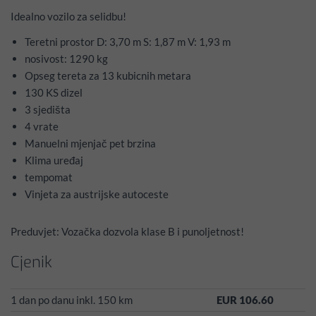
Idealno vozilo za selidbu!
Teretni prostor D: 3,70 m S: 1,87 m V: 1,93 m
nosivost: 1290 kg
Opseg tereta za 13 kubicnih metara
130 KS dizel
3 sjedišta
4 vrate
Manuelni mjenjač pet brzina
Klima uređaj
tempomat
Vinjeta za austrijske autoceste
Preduvjet: Vozačka dozvola klase B i punoljetnost!
Cjenik
1 dan po danu inkl. 150 km
EUR 106.60