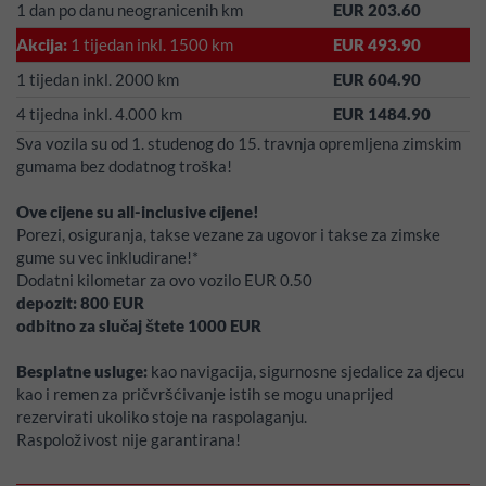
1 dan po danu neogranicenih km
EUR 203.60
Akcija:
1 tijedan inkl. 1500 km
EUR 493.90
1 tijedan inkl. 2000 km
EUR 604.90
4 tijedna inkl. 4.000 km
EUR 1484.90
Sva vozila su od 1. studenog do 15. travnja opremljena zimskim
gumama bez dodatnog troška!
Ove cijene su all-inclusive cijene!
Porezi, osiguranja, takse vezane za ugovor i takse za zimske
gume su vec inkludirane!*
Dodatni kilometar za ovo vozilo EUR 0.50
depozit:
800
EUR
odbitno za slučaj štete
1000
EUR
Besplatne usluge:
kao navigacija, sigurnosne sjedalice za djecu
kao i remen za pričvršćivanje istih se mogu unaprijed
rezervirati ukoliko stoje na raspolaganju.
Raspoloživost nije garantirana!