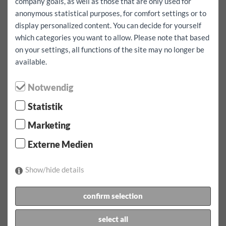
company goals, as well as those that are only used for
anonymous statistical purposes, for comfort settings or to
Takoder želim ici u inozemstvo
da
display personalized content. You can decide for yourself
which categories you want to allow. Please note that based
iznajmljivanje:
on your settings, all functions of the site may no longer be
Višak kasko osiguranja:
1000
EUR
available.
iznajmljivanje:
07.08.2026
od
07:00
Sati
08.08.2026
od
07:00
gledati
Notwendig
cijena najma:
106.6
EUR
uklj.
150
km
Statistik
Potvrdite rezervaciju
Marketing
1 x tarifa od 1 dana na dan ukljucujuci 150 km oko 106.60
Externe Medien
EUR
Dodatni kilometar za ovo vozilo EUR 0.50
Show/hide details
ukljucujuci vinjetu autoceste za Austriju
confirm selection
donijeti zajedno je:
vozacke dozvole, identifikacijski dokument (putovnica,
select all