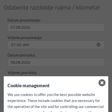
Odaberite razdoblje najma / kilometar
Datum preuzimanja:
Vrijeme preuzimanja:
Datum povratka:
Vrijeme povratka:
Cookie management
maks./Dan
We use cookies to offer you the best possible website
150 km
besplatni
experience. These include cookies that are necessary for
Cijela rezervacija uključujući besplatnu kilometražu
the operation of the site and for controlling our commercial
da