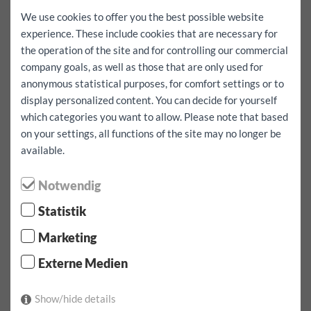
Heure de retour:
We use cookies to offer you the best possible website
experience. These include cookies that are necessary for
the operation of the site and for controlling our commercial
max./jour
company goals, as well as those that are only used for
100 km
200 km
illimités
anonymous statistical purposes, for comfort settings or to
Réservation complète incluant le kilométrage gratuit
display personalized content. You can decide for yourself
Oui
which categories you want to allow. Please note that based
on your settings, all functions of the site may no longer be
Je veux aller à l'étranger
Oui
available.
Location:
1 jour(s)
Notwendig
Franchise tous risques:
1000
EUR
Statistik
Location:
08.08.2026
par
07:00
Horloge jusqua
09.08.2026
par
07:00
regarder
Marketing
Loyer:
89
EUR
incl.
100
km
Externe Medien
confirmer la réservation
Show/hide details
1 x tarif de 1 jour par jour incl. 100 km à 89.00 EUR