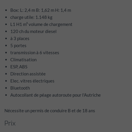
Box: L: 2,4 m B: 1,62 m H: 1,4 m
charge utile: 1.148 kg
L1 H1 m³ volume de chargement
120 ch du moteur diesel
à 3 places
5 portes
transmission à 6 vitesses
Climatisation
ESP, ABS
Direction assistée
Elec. vitres électriques
Bluetooth
Autocollant de péage autoroute pour l'Autriche
Nécessite un permis de conduire B et de 18 ans
Prix