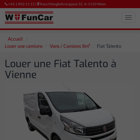
+43 1 892 11 11 |
Rauchfangkehrergasse 32, A-1150 Wien
Toggl
navig
Accueil
Louer une camions
Vans / Camions 8m³
Fiat Talento
Louer une Fiat Talento à
Vienne