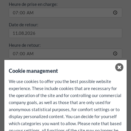
Heure de prise en charge:
Date de retour:
Heure de retour:
max./jour
Cookie management
illimités km
We use cookies to offer you the best possible website
Je veux aller à l'étranger
Oui
experience. These include cookies that are necessary for
the operation of the site and for controlling our commercial
Location:
1 jour(s)
company goals, as well as those that are only used for
Franchise tous risques:
0
EUR
anonymous statistical purposes, for comfort settings or to
Location:
10.08.2026
par
07:00
Horloge jusqua
display personalized content. You can decide for yourself
11.08.2026
par
07:00
regarder
which categories you want to allow. Please note that based
Loyer:
68.1
EUR
incl.
illimit&eacute;s
km
on your settings, all functions of the site may no longer be