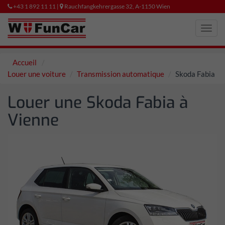
+43 1 892 11 11 |
Rauchfangkehrergasse 32, A-1150 Wien
Toggl
navig
Accueil
Louer une voiture
Transmission automatique
Skoda Fabia
Louer une Skoda Fabia à
Vienne