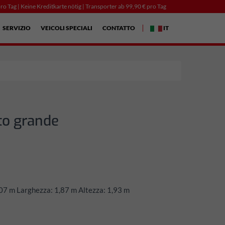
ro Tag | Keine Kreditkarte nötig | Transporter ab 99,90 € pro Tag
SERVIZIO
VEICOLI SPECIALI
CONTATTO
IT
to grande
,07 m Larghezza: 1,87 m Altezza: 1,93 m