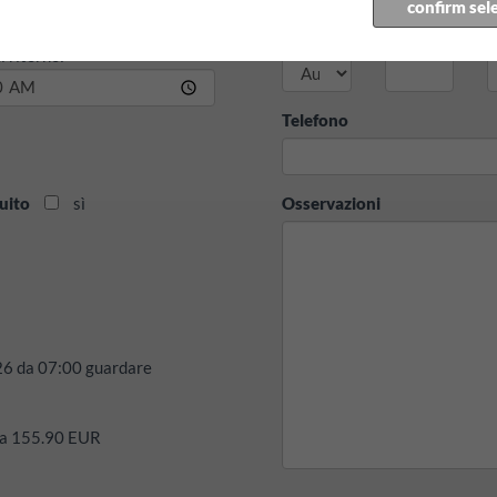
confirm sel
Paese
CAP
C
 ritorno:
Telefono
uito
sì
Osservazioni
26
da
07:00
guardare
irca 155.90 EUR