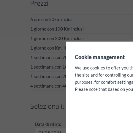
Prezzi
6 ore con 50km inclusi
1 giorno con 100 Km inclusi
1 giorno con 200 Km inclusi
1 giorno con Km illimitati
✖
Cookie management
1 settimana con 700 Km inclusi
1 settimana con 1000 Km inclusi
We use cookies to offer you t
the site and for controlling o
1 settimana con 2000 Km inclusi
purposes, for comfort settings
4 settimane con 4000 Km inclusi
Please note that based on your 
Seleziona il periodo di noleggio /
Data di ritiro:
Tempo di