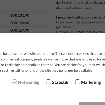
dal 1 novembre al 15 aprile su t
alcun costo aggiuntivo!
EUR 131.90
I prezzi indicati sono da intend
tasse, assicurazioni, canone con
EUR 155.90
giá inclusi!*
EUR 167.90
Ulteriori chilometri per questo
deposito:
800
EUR
EUR 275.90
deducibile per caso di danno
1
EUR 839.90
servizi gratuiti:
navigatore, segg
EUR 959.90
he best possible website experience. These include cookies that are n
prenotare anticipatamente in bas
ur commercial company goals, as well as those that are only used for 
EUR 1079.90
La disponibilitá non puó essere 
 or to display personalized content. You can decide for yourself whic
EUR 1559.90
settings, all functions of the site may no longer be available.
Notwendig
Statistik
Marketing
 chilometro
Conferma prenotazi
nome
c
 ritiro: