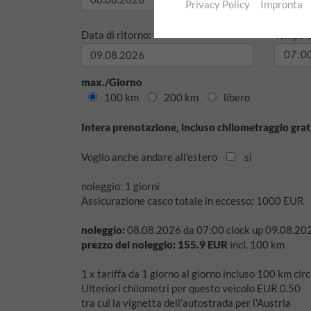
Privacy Policy
Impronta
Data di ritorno:
Tempo di
max./Giorno
100 km
200 km
libero
Intera prenotazione, incluso chilometraggio grat
Voglio anche andare all'estero
sì
noleggio:
1 giorni
Assicurazione casco totale in eccesso:
1000
EUR
noleggio:
08.08.2026
da
07:00
clock up
09.08.20
prezzo del noleggio:
155.9
EUR
incl.
100
km
1 x tariffa da 1 giorno al giorno incluso 100 km c
Ulteriori chilometri per questo veicolo EUR 0.50
tra cui la vignetta dell'autostrada per l'Austria