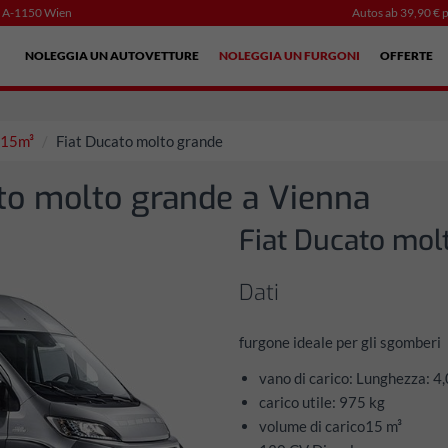
, A-1150 Wien
Autos ab 39,90 € p
NOLEGGIA UN AUTOVETTURE
NOLEGGIA UN FURGONI
OFFERTE
i 15m³
Fiat Ducato molto grande
to molto grande a Vienna
Fiat Ducato mol
Dati
furgone ideale per gli sgomberi
vano di carico: Lunghezza: 4
carico utile: 975 kg
volume di carico15 m³