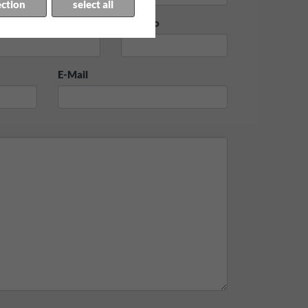
ection
select all
ittà
Via + no
E-Mail