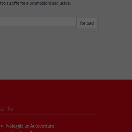
ato su offerte e promozioni esclusive.
Reload
Links
Noleggia un Autovetture