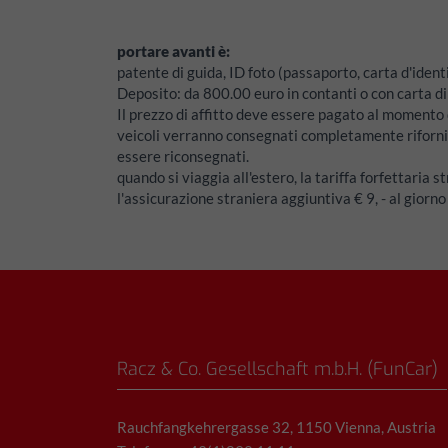
portare avanti è:
patente di guida, ID foto (passaporto, carta d'identi
Deposito:
da 800.00 euro in contanti o con carta di
Il prezzo di affitto deve essere pagato al momento d
veicoli verranno consegnati completamente riforni
essere riconsegnati.
quando si viaggia all'estero, la tariffa forfettaria st
l'assicurazione straniera aggiuntiva € 9, - al giorno
Racz & Co. Gesellschaft m.b.H. (FunCar)
Rauchfangkehrergasse 32, 1150 Vienna, Austria