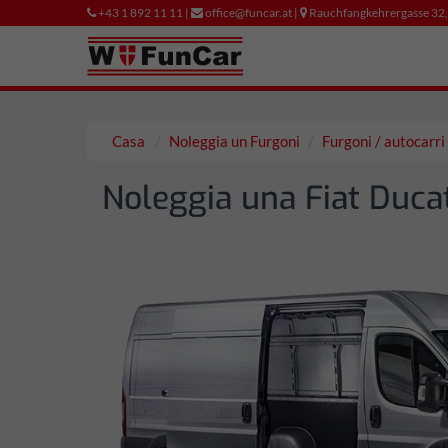
+43 1 892 11 11 |
office@funcar.at |
Rauchfangkehrergasse 32
Casa
Noleggia un Furgoni
Furgoni / autocarr
Noleggia una Fiat Duca