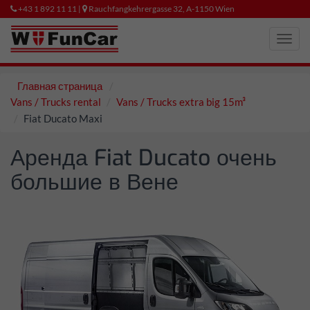
+43 1 892 11 11 |
Rauchfangkehrergasse 32, A-1150 Wien
Toggl
navig
Главная страница
Vans / Trucks rental
Vans / Trucks extra big 15m³
Fiat Ducato Maxi
Аренда Fiat Ducato очень
большие в Вене