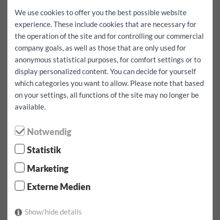
We use cookies to offer you the best possible website
experience. These include cookies that are necessary for
максимум / День
100 km
200 km
свободный
the operation of the site and for controlling our commercial
company goals, as well as those that are only used for
Вся бронь, включая бесплатный пробег, включена в
anonymous statistical purposes, for comfort settings or to
стоимость.
да
display personalized content. You can decide for yourself
which categories you want to allow. Please note that based
Я также хочу уехать за границу
да
on your settings, all functions of the site may no longer be
available.
Аренда:
1 День (ы)
Эксцесс полного комплексного страхования:
1000
EUR
Notwendig
Аренда:
07.08.2026
по
07:00
Часы вверх
08.08.2026
по
Statistik
07:00
смотреть
Аренда:
155.9
EUR
включительно
100
km
Marketing
Подтверждение бронирования
Externe Medien
1 x тариф от 1 дня в день, включая 100 км вокруг 155.90
Show/hide details
EUR