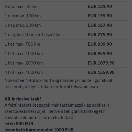
6 óra max. 50 km
EUR 131.90
1 nap max. 100 km
EUR 155.90
1 nap max. 200 km
EUR 167.90
1 nap, korlátlan km használat
EUR 275.90
1 hét max. 700 km
EUR 839.90
1 hét max. 1000 km
EUR 959.90
1 hét max. 2000 km
EUR 1079.90
4 hét max. 4000 km
EUR 1559.90
November 1-tol április 15-ig minden jármu téli gumikkal
felszerelt, melyért felár nem kerül felszámolásra!
All-inclusive árak!
A feltüntetett összegek már tartalmazzák az adókat, a
szerződéskötési díjat, illetve a téli gumik költségét!*
További kilométert Jármű EUR 0.50
letét:
800
EUR
levonható károkonként
1000
EUR