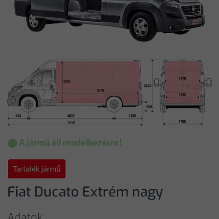
⬤ A jármü áll rendelkezésre!
Tartalék jármű
Fiat Ducato Extrém nagy
Adatok