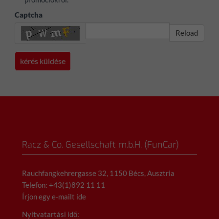
Captcha
Reload
Racz & Co. Gesellschaft m.b.H. (FunCar)
Rauchfangkehrergasse 32, 1150 Bécs, Ausztria
Telefon: +43(1)892 11 11
Írjon egy e-mailt ide
Nyitvatartási idő: