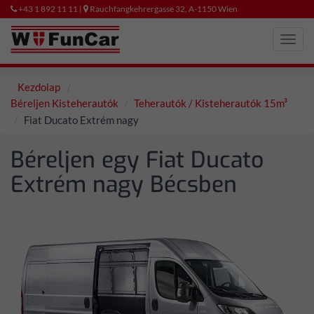
+43 1 892 11 11 |
Rauchfangkehrergasse 32, A-1150 Wien
Toggl
navig
Kezdolap
Béreljen Kisteherautók
Teherautók / Kisteherautók 15m³
Fiat Ducato Extrém nagy
Béreljen egy Fiat Ducato
Extrém nagy Bécsben