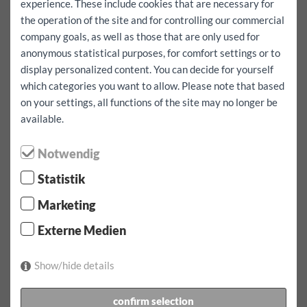
experience. These include cookies that are necessary for
Visszatérési idő:
the operation of the site and for controlling our commercial
company goals, as well as those that are only used for
max./nap
anonymous statistical purposes, for comfort settings or to
100 km
200 km
ingyenes
display personalized content. You can decide for yourself
which categories you want to allow. Please note that based
Teljes foglalás ingyenes kilométerekkel együtt
igen
on your settings, all functions of the site may no longer be
available.
Azt akarom, hogy külföldre menjen
igen
Notwendig
kölcsönzés:
1 nap
Többletbiztosítás:
1000
EUR
Statistik
kölcsönzés:
08.08.2026
által
07:00
Óra
09.08.2026
által
Marketing
07:00
karóra
Miadó:
155.9
EUR
incl.
100
km
Externe Medien
foglalás megerősítéséhez
Show/hide details
1 x díjszabás 1 nap naponta incl. 100 km 155.90 EUR
confirm selection
További kilométert Jármű EUR 0.50