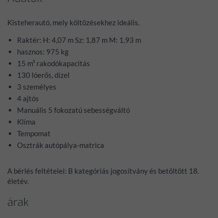
Kisteherautó, mely költözésekhez ideális.
Raktér: H: 4,07 m Sz: 1,87 m M: 1,93 m
hasznos: 975 kg
15 m³ rakodókapacitás
130 lóerős, dízel
3 személyes
4 ajtós
Manuális 5 fokozatú sebességváltó
Klíma
Tempomat
Osztrák autópálya-matrica
A bérlés feltételei: B kategóriás jogosítvány és betöltött 18.
életév.
árak